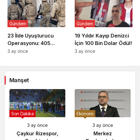
Gündem
Gündem
23 İlde Uyuşturucu
19 Yıldır Kayıp Denizci
Operasyonu: 405
İçin 100 Bin Dolar Ödül!
Gözaltı!
3 ay önce
3 ay önce
Manşet
Gündem
Son Dakika
Eko
3 ay önce
3 ay önce
Yunanistan’da
Çaykur Rizespor,