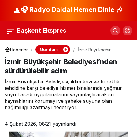
Ekipler Yaz Kış
🎧 Radyo Daldal Hemen Dinle 🎶
Paylaş
Demeden 7/24
Başkent Ekspres
Sahada…
Gündem
Haberler
İzmir Büyükşehir
Belediyesi’nden
İzmir Büyükşehir Belediyesi’nden
sürdürülebilir adım
sürdürülebilir adım
İzmir Büyükşehir Belediyesi, iklim krizi ve kuraklık
tehdidine karşı belediye hizmet binalarında yağmur
suyu hasadı uygulamalarını yaygınlaştırarak su
kaynaklarını korumayı ve şebeke suyuna olan
bağımlılığı azaltmayı hedefliyor.
4 Şubat 2026, 08:21
yayınlandı