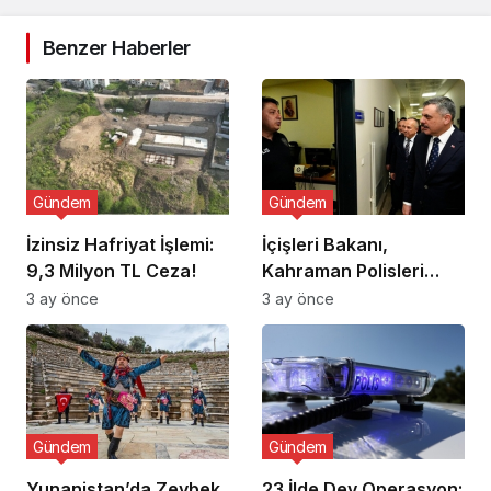
Benzer Haberler
Gündem
Gündem
İzinsiz Hafriyat İşlemi:
İçişleri Bakanı,
9,3 Milyon TL Ceza!
Kahraman Polisleri
Ziyaret Etti
3 ay önce
3 ay önce
Gündem
Gündem
Yunanistan’da Zeybek
23 İlde Dev Operasyon: