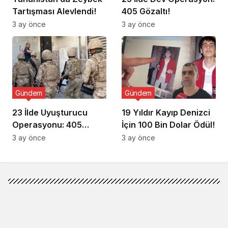
Tartışması Alevlendi!
405 Gözaltı!
3 ay önce
3 ay önce
Gündem
Gündem
23 İlde Uyuşturucu
19 Yıldır Kayıp Denizci
Operasyonu: 405
İçin 100 Bin Dolar Ödül!
Gözaltı!
3 ay önce
3 ay önce