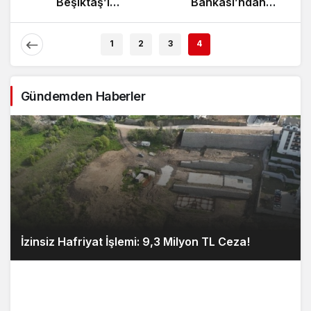
Zeybek Tartışması
Beşiktaş’ı
Alevlendi!
Ağırlıyor!
E
1
2
3
4
Gündemden Haberler
İzinsiz Hafriyat İşlemi: 9,3 Milyon TL Ceza!