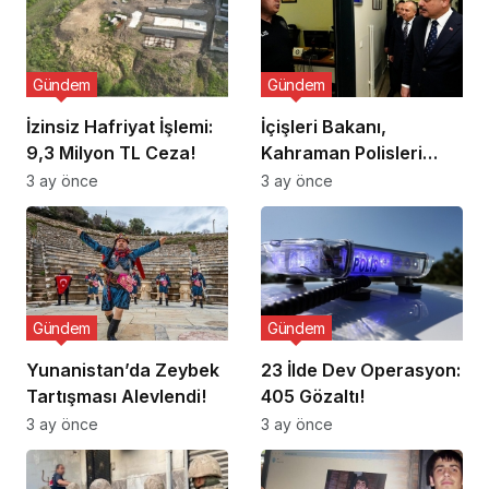
Gündem
Gündem
İzinsiz Hafriyat İşlemi:
İçişleri Bakanı,
9,3 Milyon TL Ceza!
Kahraman Polisleri
Ziyaret Etti
3 ay önce
3 ay önce
Gündem
Gündem
Yunanistan’da Zeybek
23 İlde Dev Operasyon:
Tartışması Alevlendi!
405 Gözaltı!
3 ay önce
3 ay önce