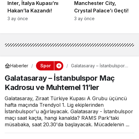
Inter, İtalya Kupası’nı
Manchester City,
Hakan’la Kazandı!
Crystal Palace’ı Geçti!
3 ay önce
3 ay önce
Spor
Haberler
Galatasaray – İstanbulspor
Maç Kadrosu ve Muhtemel
Galatasaray – İstanbulspor Maç
11’ler
Kadrosu ve Muhtemel 11’ler
Galatasaray, Ziraat Türkiye Kupası A Grubu üçüncü
hafta maçında Trendyol 1. Lig ekiplerinden
İstanbulspor'u ağırlayacak. Galatasaray - İstanbulspor
maçı saat kaçta, hangi kanalda? RAMS Park'taki
müsabaka, saat 20.30'da başlayacak. Mücadelenin ...