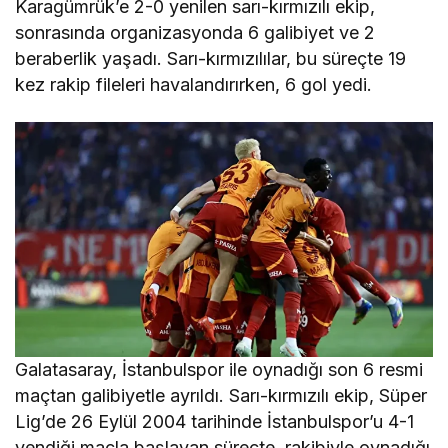
Karagümrük’e 2-0 yenilen sarı-kırmızılı ekip,
sonrasında organizasyonda 6 galibiyet ve 2
beraberlik yaşadı. Sarı-kırmızılılar, bu süreçte 19
kez rakip fileleri havalandırırken, 6 gol yedi.
Galatasaray, İstanbulspor ile oynadığı son 6 resmi
maçtan galibiyetle ayrıldı. Sarı-kırmızılı ekip, Süper
Lig’de 26 Eylül 2004 tarihinde İstanbulspor’u 4-1
yendiği maçla başlayan süreçte, rakibiyle oynadığı