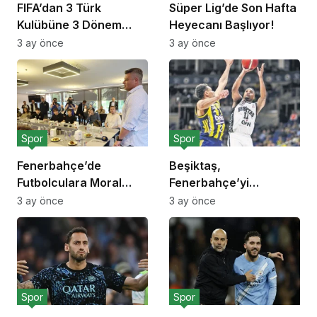
FIFA’dan 3 Türk
Süper Lig’de Son Hafta
Kulübüne 3 Dönem
Heyecanı Başlıyor!
Transfer Yasağı!
3 ay önce
3 ay önce
Spor
Spor
Fenerbahçe’de
Beşiktaş,
Futbolculara Moral
Fenerbahçe’yi
Yemeği!
Deplasmanda Yendi!
3 ay önce
3 ay önce
Spor
Spor