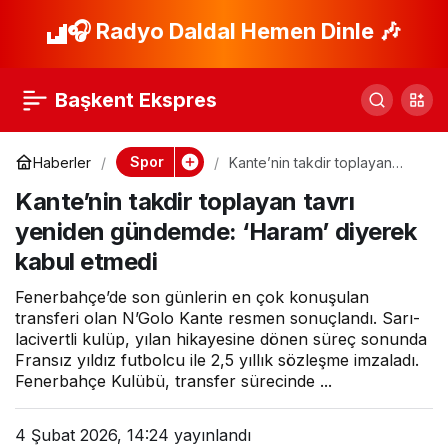
Galatasaray –
🎧 Radyo Daldal Hemen Dinle 🎶
Paylaş
İstanbulspor Maç
Başkent Ekspres
Kadrosu ve Muhtemel
Spor
Haberler
Kante’nin takdir toplayan
tavrı yeniden gündemde:
11’ler
Kante’nin takdir toplayan tavrı
‘Haram’ diyerek kabul etmedi
yeniden gündemde: ‘Haram’ diyerek
kabul etmedi
Fenerbahçe’de son günlerin en çok konuşulan
transferi olan N’Golo Kante resmen sonuçlandı. Sarı-
lacivertli kulüp, yılan hikayesine dönen süreç sonunda
Fransız yıldız futbolcu ile 2,5 yıllık sözleşme imzaladı.
Fenerbahçe Kulübü, transfer sürecinde ...
4 Şubat 2026, 14:24
yayınlandı