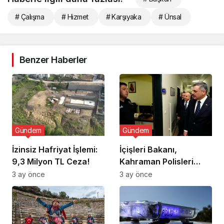
# Çalışma
# Hizmet
# Karşıyaka
# Ünsal
Benzer Haberler
Gündem
Gündem
İzinsiz Hafriyat İşlemi:
İçişleri Bakanı,
9,3 Milyon TL Ceza!
Kahraman Polisleri
Ziyaret Etti
3 ay önce
3 ay önce