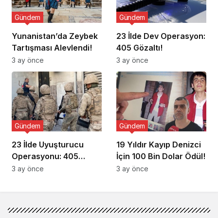
Gündem
Gündem
Yunanistan’da Zeybek
23 İlde Dev Operasyon:
Tartışması Alevlendi!
405 Gözaltı!
3 ay önce
3 ay önce
Gündem
Gündem
23 İlde Uyuşturucu
19 Yıldır Kayıp Denizci
Operasyonu: 405
İçin 100 Bin Dolar Ödül!
Gözaltı!
3 ay önce
3 ay önce