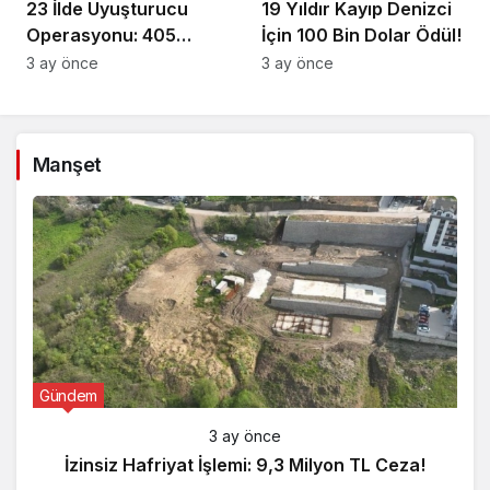
23 İlde Uyuşturucu
19 Yıldır Kayıp Denizci
Operasyonu: 405
İçin 100 Bin Dolar Ödül!
Gözaltı!
3 ay önce
3 ay önce
Manşet
Gündem
3 ay önce
İzinsiz Hafriyat İşlemi: 9,3 Milyon TL Ceza!