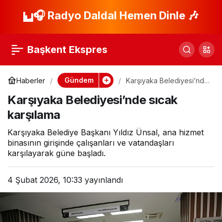
Başiskele’de Dijital
🎧 Radyo Daldal Hemen Dinle 🎶
Paylaş
Hizmet Dönemi
Başkent Ekspres
Başladı, İSU ve
Gündem
Haberler
Karşıyaka Belediyesi’nde
sıcak karşılama
Başiskele Belediyesi
Karşıyaka Belediyesi’nde sıcak
karşılama
Arasında Protokol
Karşıyaka Belediye Başkanı Yıldız Ünsal, ana hizmet
binasının girişinde çalışanları ve vatandaşları
İmzalandı
karşılayarak güne başladı.
4 Şubat 2026, 10:33
yayınlandı