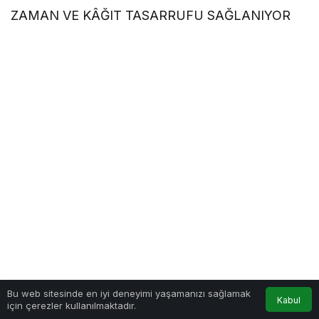
ZAMAN VE KÂĞIT TASARRUFU SAĞLANIYOR
Bu web sitesinde en iyi deneyimi yaşamanızı sağlamak
Kabul
için çerezler kullanılmaktadır.