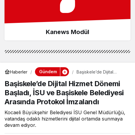
Kanews Modül
Gündem
Haberler
Başiskele’de Dijital
Hizmet Dönemi Başladı,
Başiskele’de Dijital Hizmet Dönemi
İSU ve Başiskele
Belediyesi Arasında
Başladı, İSU ve Başiskele Belediyesi
Protokol İmzalandı
Arasında Protokol İmzalandı
Kocaeli Büyükşehir Belediyesi İSU Genel Müdürlüğü,
vatandaş odaklı hizmetlerini dijital ortamda sunmaya
devam ediyor.