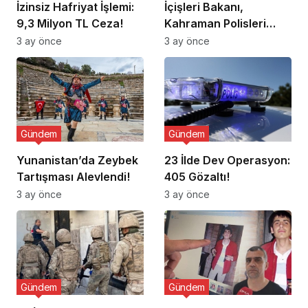
İzinsiz Hafriyat İşlemi:
İçişleri Bakanı,
9,3 Milyon TL Ceza!
Kahraman Polisleri
Ziyaret Etti
3 ay önce
3 ay önce
Gündem
Gündem
Yunanistan’da Zeybek
23 İlde Dev Operasyon:
Tartışması Alevlendi!
405 Gözaltı!
3 ay önce
3 ay önce
Gündem
Gündem