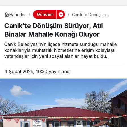
Gündem
Haberler
Canik’te Dönüşüm
Sürüyor, Atıl Binalar
Canik’te Dönüşüm Sürüyor, Atıl
Mahalle Konağı Oluyor
Binalar Mahalle Konağı Oluyor
Canik Belediyesi'nin ilçede hizmete sunduğu mahalle
konaklarıyla muhtarlık hizmetlerine erişim kolaylaştı,
vatandaşlar için yeni sosyal alanlar hayat buldu.
4 Şubat 2026, 10:30
yayınlandı