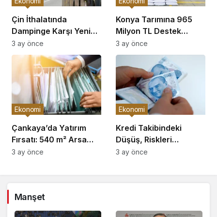
Ekonomi
Ekonomi
Çin İthalatında
Konya Tarımına 965
Dampinge Karşı Yeni
Milyon TL Destek
Önlemler!
Açıklaması
3 ay önce
3 ay önce
Ekonomi
Ekonomi
Çankaya’da Yatırım
Kredi Takibindeki
Fırsatı: 540 m² Arsa
Düşüş, Riskleri
Satışı
Artırıyor!
3 ay önce
3 ay önce
Manşet