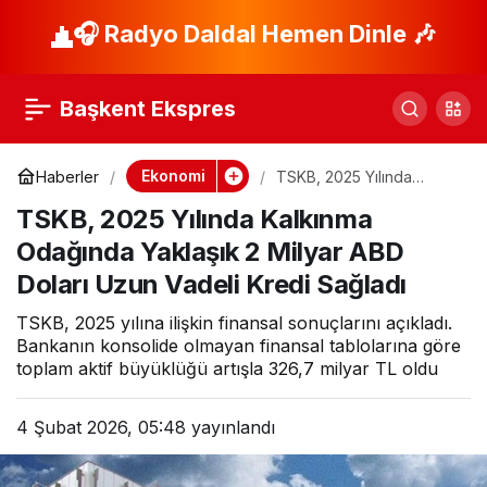
ATO Başkanı Baran:
🎧 Radyo Daldal Hemen Dinle 🎶
Paylaş
“Türk moda
Başkent Ekspres
sektörünü, dünya
Ekonomi
Haberler
TSKB, 2025 Yılında
Kalkınma Odağında
modasına yön
TSKB, 2025 Yılında Kalkınma
Yaklaşık 2 Milyar ABD
Doları Uzun Vadeli Kredi
Odağında Yaklaşık 2 Milyar ABD
Sağladı
verecek bir noktaya
Doları Uzun Vadeli Kredi Sağladı
TSKB, 2025 yılına ilişkin finansal sonuçlarını açıkladı.
taşımayı
Bankanın konsolide olmayan finansal tablolarına göre
toplam aktif büyüklüğü artışla 326,7 milyar TL oldu
hedefliyoruz”
4 Şubat 2026, 05:48
yayınlandı