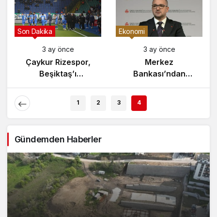
Gündem
Son Dakika
3 ay önce
3 ay önce
Yunanistan’da
Çaykur Rizespor,
Zeybek Tartışması
Beşiktaş’ı
Alevlendi!
Ağırlıyor!
1
2
3
4
Gündemden Haberler