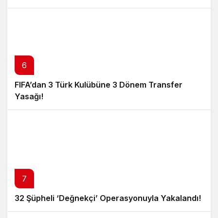
6
FIFA’dan 3 Türk Kulübüne 3 Dönem Transfer
Yasağı!
7
32 Şüpheli ‘Değnekçi’ Operasyonuyla Yakalandı!