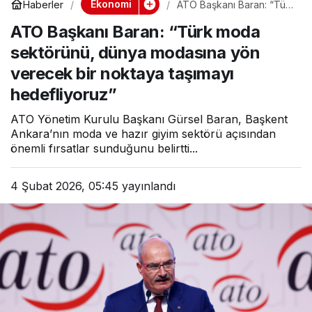
Ekonomi
Haberler
ATO Başkanı Baran: “Türk
moda sektörünü, dünya
ATO Başkanı Baran: “Türk moda
modasına yön verecek
bir noktaya taşımayı
sektörünü, dünya modasına yön
hedefliyoruz”
verecek bir noktaya taşımayı
hedefliyoruz”
ATO Yönetim Kurulu Başkanı Gürsel Baran, Başkent
Ankara’nın moda ve hazır giyim sektörü açısından
önemli fırsatlar sunduğunu belirtti...
4 Şubat 2026, 05:45
yayınlandı