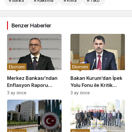
# Banka
# Kalkınma
# Kredi
# Tskb
Benzer Haberler
Ekonomi
Ekonomi
Merkez Bankası’ndan
Bakan Kurum’dan İpek
Enflasyon Raporu
Yolu Fonu ile Kritik
Açıklaması
Görüşme
3 ay önce
3 ay önce