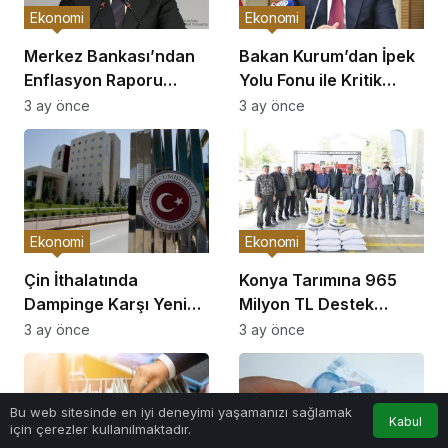
Ekonomi
Ekonomi
Merkez Bankası’ndan
Bakan Kurum’dan İpek
Enflasyon Raporu
Yolu Fonu ile Kritik
Açıklaması
Görüşme
3 ay önce
3 ay önce
Ekonomi
Ekonomi
Çin İthalatında
Konya Tarımına 965
Dampinge Karşı Yeni
Milyon TL Destek
Önlemler!
Açıklaması
3 ay önce
3 ay önce
Bu web sitesinde en iyi deneyimi yaşamanızı sağlamak
Kabul
için çerezler kullanılmaktadır.