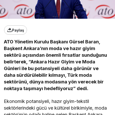
Paylaş
ATO Yönetim Kurulu Başkanı Gürsel Baran,
Başkent Ankara’nın moda ve hazır giyim
sektörü açısından önemli fırsatlar sunduğunu
belirterek, “Ankara Hazır Giyim ve Moda
Günleri ile bu potansiyeli daha görünür ve
daha sürdürülebilir kılmayı, Türk moda
sektörünü, dünya modasına yön verecek bir
noktaya taşımayı hedefliyoruz” dedi.
Ekonomik potansiyeli, hazır giyim-tekstil
sektörlerindeki gücü ve kültürel birikimiyle, moda
sektörünün odağı haline gelen Başkent Ankara,