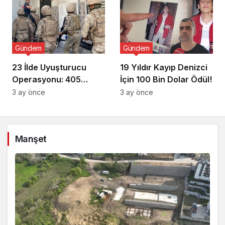
Gündem
Gündem
23 İlde Uyuşturucu
19 Yıldır Kayıp Denizci
Operasyonu: 405
İçin 100 Bin Dolar Ödül!
Gözaltı!
3 ay önce
3 ay önce
Manşet