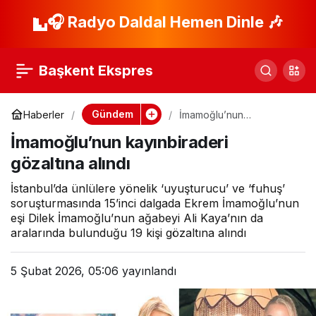
SON DAKİKA |
🎧 Radyo Daldal Hemen Dinle 🎶
Paylaş
Malatya’da 3.6
Başkent Ekspres
büyüklüğünde
Gündem
Haberler
İmamoğlu’nun
kayınbiraderi gözaltına
korkutan deprem!
İmamoğlu’nun kayınbiraderi
alındı
gözaltına alındı
AFAD duyurdu
İstanbul’da ünlülere yönelik ‘uyuşturucu’ ve ‘fuhuş’
soruşturmasında 15’inci dalgada Ekrem İmamoğlu’nun
eşi Dilek İmamoğlu’nun ağabeyi Ali Kaya’nın da
aralarında bulunduğu 19 kişi gözaltına alındı
5 Şubat 2026, 05:06
yayınlandı