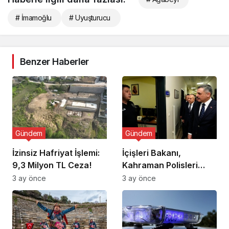
# İmamoğlu
# Uyuşturucu
Benzer Haberler
Gündem
Gündem
İzinsiz Hafriyat İşlemi:
İçişleri Bakanı,
9,3 Milyon TL Ceza!
Kahraman Polisleri
Ziyaret Etti
3 ay önce
3 ay önce