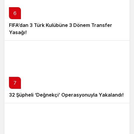
6
FIFA’dan 3 Türk Kulübüne 3 Dönem Transfer
Yasağı!
7
32 Şüpheli ‘Değnekçi’ Operasyonuyla Yakalandı!