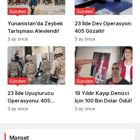
Gündem
Gündem
Yunanistan’da Zeybek
23 İlde Dev Operasyon:
Tartışması Alevlendi!
405 Gözaltı!
3 ay önce
3 ay önce
Gündem
Gündem
23 İlde Uyuşturucu
19 Yıldır Kayıp Denizci
Operasyonu: 405
İçin 100 Bin Dolar Ödül!
Gözaltı!
3 ay önce
3 ay önce
Manşet