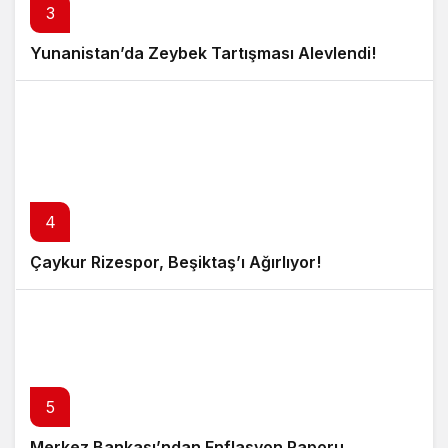
3
Yunanistan’da Zeybek Tartışması Alevlendi!
4
Çaykur Rizespor, Beşiktaş’ı Ağırlıyor!
5
Merkez Bankası’ndan Enflasyon Raporu