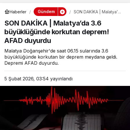
Gündem
Haberler
SON DAKİKA | Malatya’da
3.6 büyüklüğünde
SON DAKİKA | Malatya’da 3.6
korkutan deprem! AFAD
duyurdu
büyüklüğünde korkutan deprem!
AFAD duyurdu
Malatya Doğanşehir'de saat 06.15 sularında 3.6
büyüklüğünde korkutan bir deprem meydana geldi.
Depremi AFAD duyurdu.
5 Şubat 2026, 03:54
yayınlandı