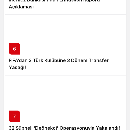
Açıklaması
6
FIFA’dan 3 Türk Kulübüne 3 Dönem Transfer
Yasağı!
7
32 Şüpheli ‘Değnekçi’ Operasyonuyla Yakalandı!