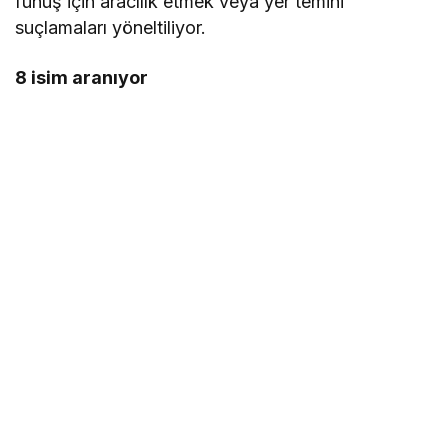
fuhuş için aracılık etmek veya yer temini”
suçlamaları yöneltiliyor.
8 isim aranıyor