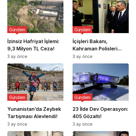
Gündem
Gündem
İzinsiz Hafriyat İşlemi:
İçişleri Bakanı,
9,3 Milyon TL Ceza!
Kahraman Polisleri
Ziyaret Etti
3 ay önce
3 ay önce
Gündem
Gündem
Yunanistan’da Zeybek
23 İlde Dev Operasyon:
Tartışması Alevlendi!
405 Gözaltı!
3 ay önce
3 ay önce