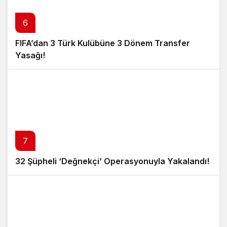
6
FIFA’dan 3 Türk Kulübüne 3 Dönem Transfer
Yasağı!
7
32 Şüpheli ‘Değnekçi’ Operasyonuyla Yakalandı!