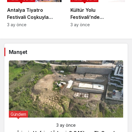
Antalya Tiyatro
Kültür Yolu
Festivali Coşkuyla
Festivali’nde
Başladı!
Geleneksel Sanatlar
3 ay önce
3 ay önce
Manşet
Gündem
3 ay önce