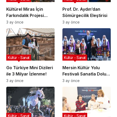
Kültürel Miras İçin
Prof. Dr. Aydın’dan
Farkındalık Projesi
Sömürgecilik Eleştirisi
Başlıyor
3 ay önce
3 ay önce
Kültür - Sanat
Kültür - Sanat
Go Türkiye Mini Dizileri
Mersin Kültür Yolu
ile 3 Milyar İzlenme!
Festivali Sanatla Dolu
Geçiyor!
3 ay önce
3 ay önce
Kültür - Sanat
Kültür - Sanat