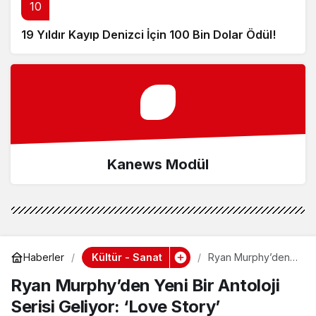
10
19 Yıldır Kayıp Denizci İçin 100 Bin Dolar Ödül!
Kanews Modül
Kültür - Sanat
Haberler
Ryan Murphy’den
Yeni Bir Antoloji
Ryan Murphy’den Yeni Bir Antoloji
Serisi Geliyor:
‘Love Story’
Serisi Geliyor: ‘Love Story’