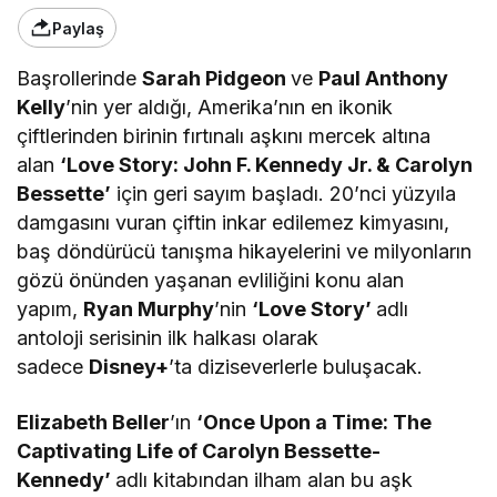
Paylaş
Başrollerinde
Sarah Pidgeon
ve
Paul Anthony
Kelly
’nin yer aldığı, Amerika’nın en ikonik
çiftlerinden birinin fırtınalı aşkını mercek altına
alan
‘Love Story: John F. Kennedy Jr. & Carolyn
Bessette’
için geri sayım başladı. 20’nci yüzyıla
damgasını vuran çiftin inkar edilemez kimyasını,
baş döndürücü tanışma hikayelerini ve milyonların
gözü önünden yaşanan evliliğini konu alan
yapım,
Ryan Murphy
’nin
‘Love Story’
adlı
antoloji serisinin ilk halkası olarak
sadece
Disney+
’ta diziseverlerle buluşacak.
Elizabeth Beller
’ın
‘Once Upon a Time: The
Captivating Life of Carolyn Bessette-
Kennedy’
adlı kitabından ilham alan bu aşk