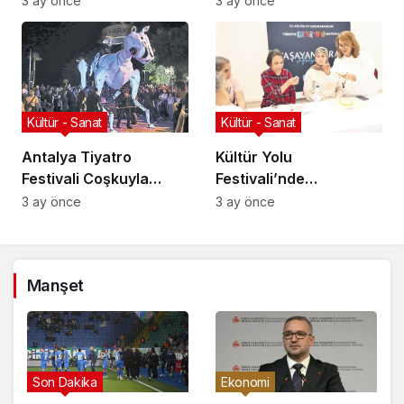
3 ay önce
3 ay önce
Kültür - Sanat
Kültür - Sanat
Antalya Tiyatro
Kültür Yolu
Festivali Coşkuyla
Festivali’nde
Başladı!
Geleneksel Sanatlar
3 ay önce
3 ay önce
Manşet
Son Dakika
Ekonomi