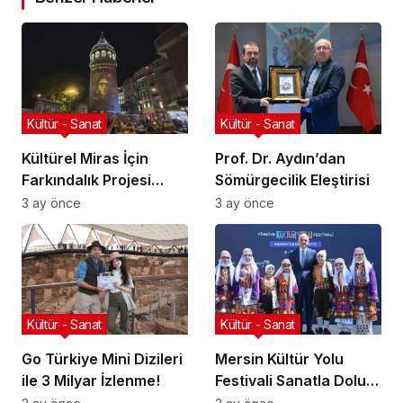
Kültür - Sanat
Kültür - Sanat
Kültürel Miras İçin
Prof. Dr. Aydın’dan
Farkındalık Projesi
Sömürgecilik Eleştirisi
Başlıyor
3 ay önce
3 ay önce
Kültür - Sanat
Kültür - Sanat
Go Türkiye Mini Dizileri
Mersin Kültür Yolu
ile 3 Milyar İzlenme!
Festivali Sanatla Dolu
Geçiyor!