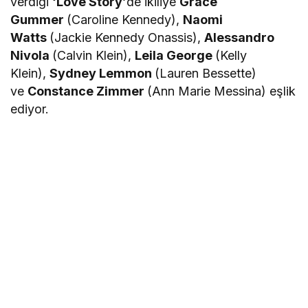
verdiği
‘Love Story’
de ikiliye
Grace
Gummer
(Caroline Kennedy),
Naomi
Watts
(Jackie Kennedy Onassis),
Alessandro
Nivola
(Calvin Klein),
Leila George
(Kelly
Klein),
Sydney Lemmon
(Lauren Bessette)
ve
Constance Zimmer
(Ann Marie Messina) eşlik
ediyor.