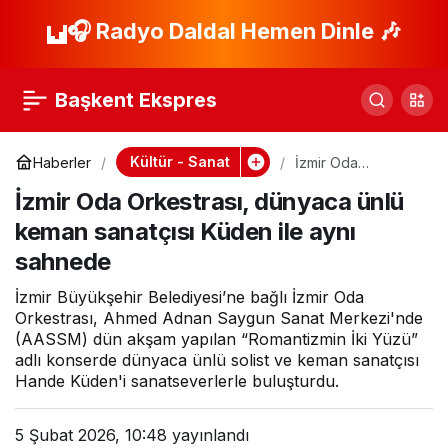
Ryan Murphy’den
🎧 Radyo Daldal Hemen Dinle 🎶
Paylaş
Yeni Bir Antoloji Serisi
Başkent Ekspres
Geliyor: ‘Love Story’
Kültür - Sanat
Haberler
İzmir Oda
Orkestrası,
İzmir Oda Orkestrası, dünyaca ünlü
dünyaca ünlü
keman sanatçısı
keman sanatçısı Küden ile aynı
Küden ile aynı
sahnede
sahnede
İzmir Büyükşehir Belediyesi’ne bağlı İzmir Oda
Orkestrası, Ahmed Adnan Saygun Sanat Merkezi'nde
(AASSM) dün akşam yapılan “Romantizmin İki Yüzü”
adlı konserde dünyaca ünlü solist ve keman sanatçısı
Hande Küden'i sanatseverlerle buluşturdu.
5 Şubat 2026, 10:48
yayınlandı