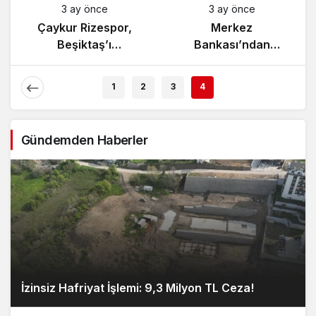
nce
3 ay önce
3 ay önce
tan’da
Çaykur Rizespor,
Merkez
rtışması
Beşiktaş’ı
Bankası’nd
ndi!
Ağırlıyor!
Enflasyon Ra
Açıklamas
1
2
3
4
Gündemden Haberler
İzinsiz Hafriyat İşlemi: 9,3 Milyon TL Ceza!