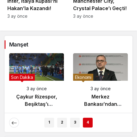
Inter, İtalya Kupası’nı
Manchester City,
Hakan’la Kazandı!
Crystal Palace’ı Geçti!
3 ay önce
3 ay önce
Manşet
Son Dakika
Ekonomi
3 ay önce
3 ay önce
Çaykur Rizespor,
Merkez
Beşiktaş’ı
Bankası’ndan
Ağırlıyor!
Enflasyon Raporu
Açıklaması
1
2
3
4