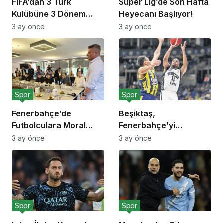
FIFA’dan 3 Türk
Süper Lig’de Son Hafta
Kulübüne 3 Dönem
Heyecanı Başlıyor!
Transfer Yasağı!
3 ay önce
3 ay önce
Spor
Spor
Fenerbahçe’de
Beşiktaş,
Futbolculara Moral
Fenerbahçe’yi
Yemeği!
Deplasmanda Yendi!
3 ay önce
3 ay önce
Spor
Spor