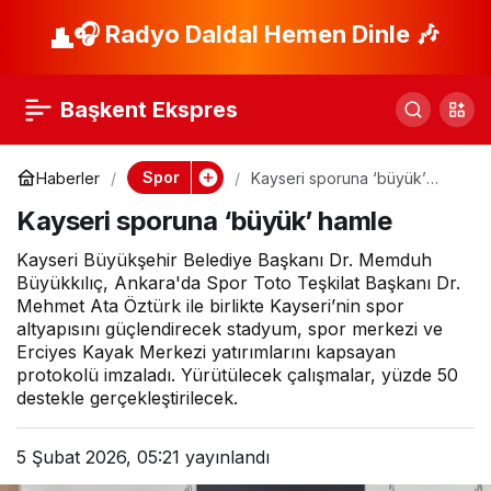
Beşiktaş ‘Oh’ çekti!
🎧 Radyo Daldal Hemen Dinle 🎶
Paylaş
Başkent Ekspres
Spor
Haberler
Kayseri sporuna ‘büyük’
hamle
Kayseri sporuna ‘büyük’ hamle
Kayseri Büyükşehir Belediye Başkanı Dr. Memduh
Büyükkılıç, Ankara'da Spor Toto Teşkilat Başkanı Dr.
Mehmet Ata Öztürk ile birlikte Kayseri’nin spor
altyapısını güçlendirecek stadyum, spor merkezi ve
Erciyes Kayak Merkezi yatırımlarını kapsayan
protokolü imzaladı. Yürütülecek çalışmalar, yüzde 50
destekle gerçekleştirilecek.
5 Şubat 2026, 05:21
yayınlandı