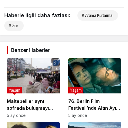
Haberle ilgili daha fazlası:
# Arama Kurtarma
# Zor
Benzer Haberler
Yaşam
Yaşam
Maltepeliler aynı
76. Berlin Film
sofrada buluşmayı
Festivali’nde Altın Ayı
sürdürüyor
ödülünü Sarı Zarflar
5 ay önce
5 ay önce
kazandı