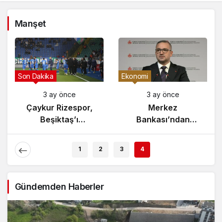
buymuş
Manşet
Gündem
Son Dakika
3 ay önce
3 ay önce
Yunanistan’da
Çaykur Rizespor,
Zeybek Tartışması
Beşiktaş’ı
Alevlendi!
Ağırlıyor!
1
2
3
4
Gündemden Haberler