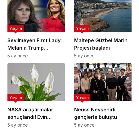
Yaşam
Yaşam
Sevilmeyen First Lady:
Maltepe Güzbel Marin
Melania Trump
Projesi başladı
popülerlik
5 ay önce
5 ay önce
sıralamasında sondan
ikinci!
Yaşam
Yaşam
NASA araştırmaları
Neuss Nevşehirli
sonuçlandı! Evin
gençlerle buluştu
havasını yüzde doksan
5 ay önce
5 ay önce
temizleyen çiçek