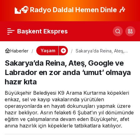
Denizli’de camilerde
🎧 Radyo Daldal Hemen Dinle 🎶
Paylaş
temizlik seferberliği
Başkent Ekspres
Yaşam
Haberler
Sakarya’da Reina, Ateş,
Google ve Labrador en zor
Sakarya’da Reina, Ateş, Google ve
anda ‘umut’ olmaya hazır
kıta
Labrador en zor anda ‘umut’ olmaya
hazır kıta
Büyükşehir Belediyesi K9 Arama Kurtarma köpekleri
enkaz, sel ve kayıp vakalarında yürütülen
operasyonlarda en hayati dokunuşları yapmak üzere
hazır bekliyor. Asrın felaketi 6 Şubat’ın yıl dönümünde
eğitim ve çalışmalarına devam eden Büyükşehir, afet
anına hazırlık için köpeklerle tatbikatlara katılıyor.