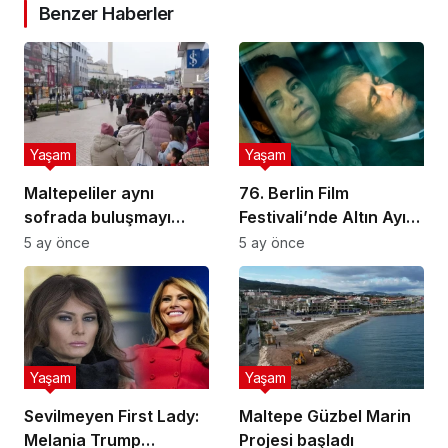
Benzer Haberler
Yaşam
Yaşam
Maltepeliler aynı
76. Berlin Film
sofrada buluşmayı
Festivali’nde Altın Ayı
sürdürüyor
ödülünü Sarı Zarflar
5 ay önce
5 ay önce
kazandı
Yaşam
Yaşam
Sevilmeyen First Lady:
Maltepe Güzbel Marin
Melania Trump
Projesi başladı