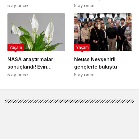
popülerlik
5 ay önce
5 ay önce
sıralamasında sondan
ikinci!
Yaşam
Yaşam
NASA araştırmaları
Neuss Nevşehirli
sonuçlandı! Evin
gençlerle buluştu
havasını yüzde doksan
5 ay önce
5 ay önce
temizleyen çiçek
buymuş