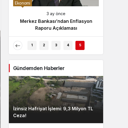
Gece Modu
Ekonomi
Gece modunu seçin.
3 ay önce
Merkez Bankası’ndan Enflasyon
Sistem Modu
Raporu Açıklaması
Sistem modunu seçin.
1
2
3
4
5
Gündemden Haberler
İzinsiz Hafriyat İşlemi: 9,3 Milyon TL
Ceza!