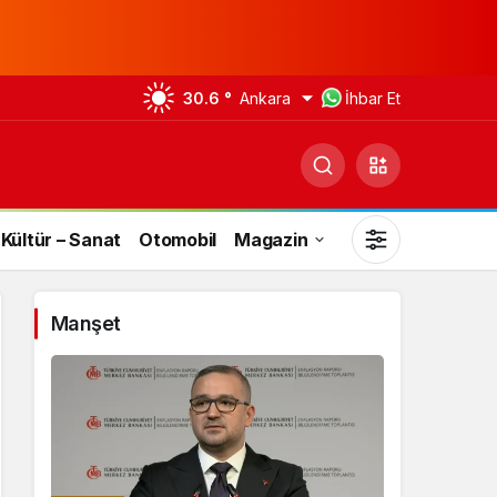
30.6 °
Ankara
İhbar Et
Kültür – Sanat
Otomobil
Magazin
Manşet
Gündüz Modu
Gündüz modunu seçin.