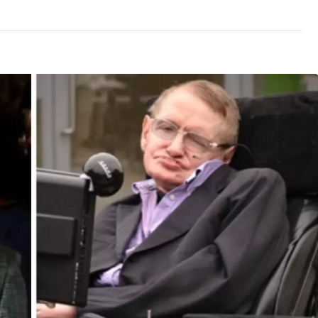
Son Dakika
nce
3 ay önce
bek Tartışması
Çaykur Rizespor, Beşiktaş’ı
di!
Ağırlıyor!