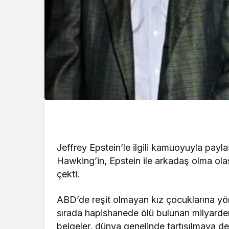
Jeffrey Epstein’le ilgili kamuoyuyla payl
Hawking’in, Epstein ile arkadaş olma olası
çekti.
ABD’de reşit olmayan kız çocuklarına yön
sırada hapishanede ölü bulunan milyarder 
belgeler, dünya genelinde tartışılmaya d