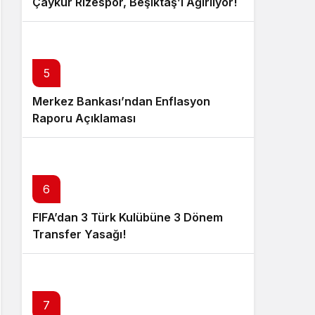
Çaykur Rizespor, Beşiktaş’ı Ağırlıyor!
5
Merkez Bankası’ndan Enflasyon
Raporu Açıklaması
6
FIFA’dan 3 Türk Kulübüne 3 Dönem
Transfer Yasağı!
7