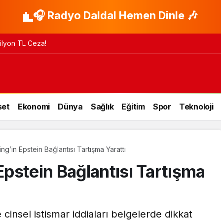
🎧 Radyo Daldal Hemen Dinle 🎶
 Milyon TL Ceza!
set
Ekonomi
Dünya
Sağlık
Eğitim
Spor
Teknoloji
g’in Epstein Bağlantısı Tartışma Yarattı
pstein Bağlantısı Tartışma
e cinsel istismar iddiaları belgelerde dikkat