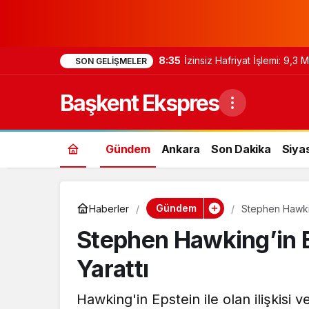
8:35
İzinsiz Hafriyat İşlemi: 9,3
SON GELIŞMELER
Başkent Ekspres
Gündem
Ankara
Son Dakika
Siya
Gündem
Haberler
Stephen Hawkin
Stephen Hawking’in E
Yarattı
Hawking'in Epstein ile olan ilişkisi v