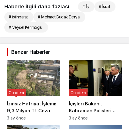
Haberle ilgili daha fazlası:
# İş
# İsrail
# İstihbarat
# Mehmet Budak Derya
# Veysel Kerimoğlu
Benzer Haberler
Gündem
Gündem
İzinsiz Hafriyat İşlemi:
İçişleri Bakanı,
9,3 Milyon TL Ceza!
Kahraman Polisleri
Ziyaret Etti
3 ay önce
3 ay önce