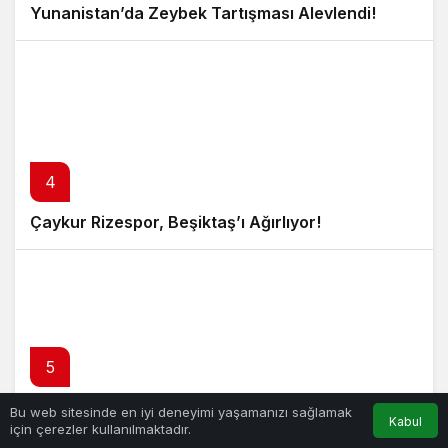
Yunanistan’da Zeybek Tartışması Alevlendi!
4
Çaykur Rizespor, Beşiktaş’ı Ağırlıyor!
5
Merkez Bankası’ndan Enflasyon Raporu
Bu web sitesinde en iyi deneyimi yaşamanızı sağlamak
Kabul
için çerezler kullanılmaktadır.
Açıklaması