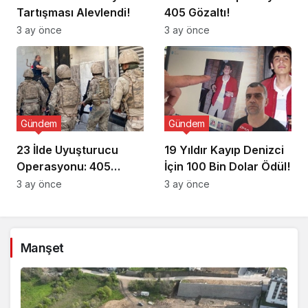
Tartışması Alevlendi!
405 Gözaltı!
3 ay önce
3 ay önce
Gündem
Gündem
23 İlde Uyuşturucu
19 Yıldır Kayıp Denizci
Operasyonu: 405
İçin 100 Bin Dolar Ödül!
Gözaltı!
3 ay önce
3 ay önce
Manşet