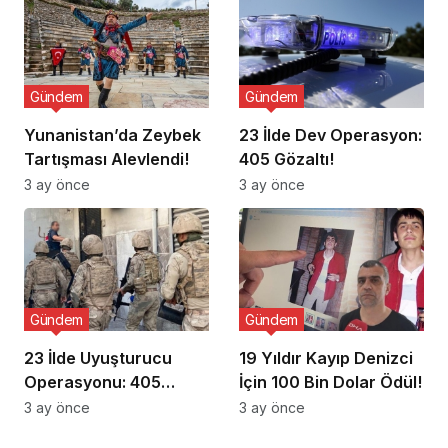
Gündem
Gündem
Yunanistan’da Zeybek
23 İlde Dev Operasyon:
Tartışması Alevlendi!
405 Gözaltı!
3 ay önce
3 ay önce
Gündem
Gündem
23 İlde Uyuşturucu
19 Yıldır Kayıp Denizci
Operasyonu: 405
İçin 100 Bin Dolar Ödül!
Gözaltı!
3 ay önce
3 ay önce