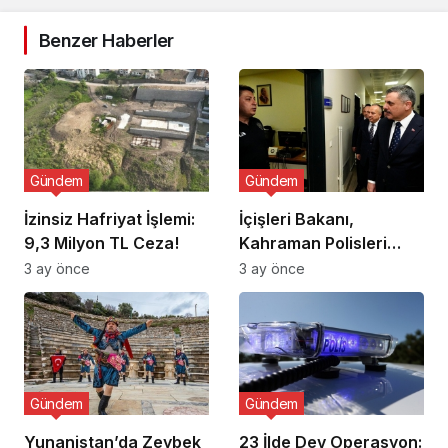
Benzer Haberler
Gündem
Gündem
İzinsiz Hafriyat İşlemi:
İçişleri Bakanı,
9,3 Milyon TL Ceza!
Kahraman Polisleri
Ziyaret Etti
3 ay önce
3 ay önce
Gündem
Gündem
Yunanistan’da Zeybek
23 İlde Dev Operasyon: