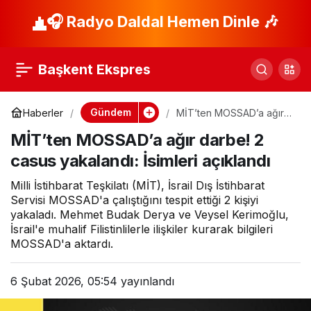
CHP Bursa’dan 6
🎧 Radyo Daldal Hemen Dinle 🎶
Paylaş
Şubat anması
Başkent Ekspres
Gündem
Haberler
MİT’ten MOSSAD’a ağır
darbe! 2 casus yakalandı:
MİT’ten MOSSAD’a ağır darbe! 2
İsimleri açıklandı
casus yakalandı: İsimleri açıklandı
Milli İstihbarat Teşkilatı (MİT), İsrail Dış İstihbarat
Servisi MOSSAD'a çalıştığını tespit ettiği 2 kişiyi
yakaladı. Mehmet Budak Derya ve Veysel Kerimoğlu,
İsrail'e muhalif Filistinlilerle ilişkiler kurarak bilgileri
MOSSAD'a aktardı.
6 Şubat 2026, 05:54
yayınlandı