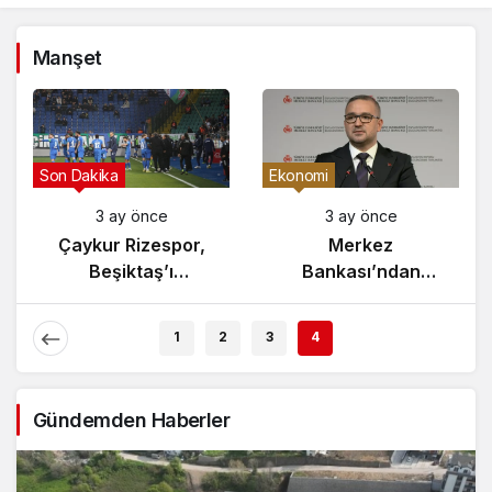
Manşet
Gündem
Son Dakika
3 ay önce
3 ay önce
Yunanistan’da
Çaykur Rizespor,
Zeybek Tartışması
Beşiktaş’ı
Alevlendi!
Ağırlıyor!
1
2
3
4
Gündemden Haberler