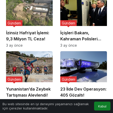
Gündem
Gündem
İzinsiz Hafriyat İşlemi:
İçişleri Bakanı,
9,3 Milyon TL Ceza!
Kahraman Polisleri
Ziyaret Etti
3 ay önce
3 ay önce
Gündem
Gündem
Yunanistan’da Zeybek
23 İlde Dev Operasyon:
Tartışması Alevlendi!
405 Gözaltı!
3 ay önce
3 ay önce
Bu web sitesinde en iyi deneyimi yaşamanızı sağlamak
Kabul
için çerezler kullanılmaktadır.