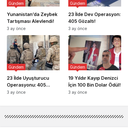
Gündem
Gündem
Yunanistan’da Zeybek
23 İlde Dev Operasyon:
Tartışması Alevlendi!
405 Gözaltı!
3 ay önce
3 ay önce
Gündem
Gündem
23 İlde Uyuşturucu
19 Yıldır Kayıp Denizci
Operasyonu: 405
İçin 100 Bin Dolar Ödül!
Gözaltı!
3 ay önce
3 ay önce