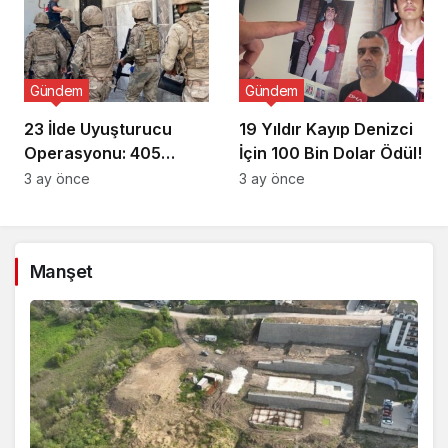
Gündem
Gündem
23 İlde Uyuşturucu
19 Yıldır Kayıp Denizci
Operasyonu: 405
İçin 100 Bin Dolar Ödül!
Gözaltı!
3 ay önce
3 ay önce
Manşet