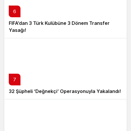
6
FIFA’dan 3 Türk Kulübüne 3 Dönem Transfer
Yasağı!
7
32 Şüpheli ‘Değnekçi’ Operasyonuyla Yakalandı!