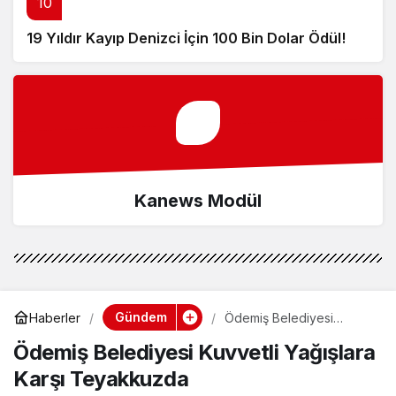
10
19 Yıldır Kayıp Denizci İçin 100 Bin Dolar Ödül!
Kanews Modül
Gündem
Haberler
Ödemiş Belediyesi
Kuvvetli Yağışlara Karşı
Ödemiş Belediyesi Kuvvetli Yağışlara
Teyakkuzda
Karşı Teyakkuzda