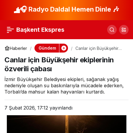
Ödemiş Belediyesi
🎧 Radyo Daldal Hemen Dinle 🎶
Paylaş
Kuvvetli Yağışlara
Başkent Ekspres
Karşı Teyakkuzda
Gündem
Haberler
Canlar için Büyükşehir
ekiplerinin özverili çabası
Canlar için Büyükşehir ekiplerinin
özverili çabası
İzmir Büyükşehir Belediyesi ekipleri, sağanak yağış
nedeniyle oluşan su baskınlarıyla mücadele ederken,
Torbalı’da mahsur kalan hayvanları kurtardı.
7 Şubat 2026, 17:12
yayınlandı