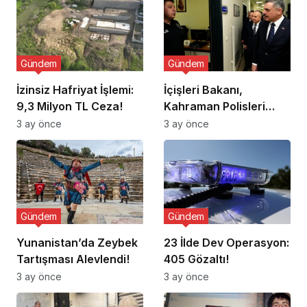
Gündem
Gündem
İzinsiz Hafriyat İşlemi:
İçişleri Bakanı,
9,3 Milyon TL Ceza!
Kahraman Polisleri
Ziyaret Etti
3 ay önce
3 ay önce
Gündem
Gündem
Yunanistan’da Zeybek
23 İlde Dev Operasyon:
Tartışması Alevlendi!
405 Gözaltı!
3 ay önce
3 ay önce