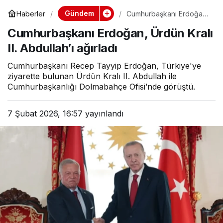
Gündem
Haberler
Cumhurbaşkanı Erdoğan,
Ürdün Kralı II. Abdullah’ı
Cumhurbaşkanı Erdoğan, Ürdün Kralı
ağırladı
II. Abdullah’ı ağırladı
Cumhurbaşkanı Recep Tayyip Erdoğan, Türkiye'ye
ziyarette bulunan Ürdün Kralı II. Abdullah ile
Cumhurbaşkanlığı Dolmabahçe Ofisi’nde görüştü.
7 Şubat 2026, 16:57
yayınlandı