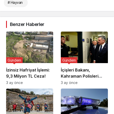
# Hayvan
Benzer Haberler
Gündem
Gündem
İzinsiz Hafriyat İşlemi:
İçişleri Bakanı,
9,3 Milyon TL Ceza!
Kahraman Polisleri
Ziyaret Etti
3 ay önce
3 ay önce