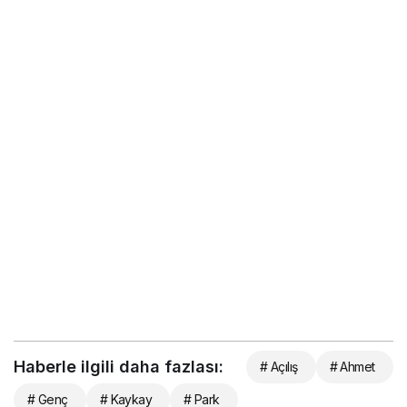
Haberle ilgili daha fazlası:
# Açılış
# Ahmet
# Genç
# Kaykay
# Park