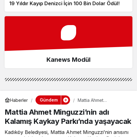
19 Yıldır Kayıp Denizci İçin 100 Bin Dolar Ödül!
Kanews Modül
Gündem
Haberler
Mattia Ahmet
Minguzzi’nin adı Kalamış
Mattia Ahmet Minguzzi’nin adı
Kaykay Parkı’nda
yaşayacak
Kalamış Kaykay Parkı’nda yaşayacak
Kadıköy Belediyesi, Mattia Ahmet Minguzzi’nin anısını