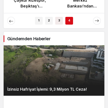
Yunanistan’da
Çaykur Rizespor,
Zeybek Tartışması
Beşiktaş’ı
Alevlendi!
Ağırlıyor!
1
2
3
4
Gündemden Haberler
İzinsiz Hafriyat İşlemi: 9,3 Milyon TL Ceza!