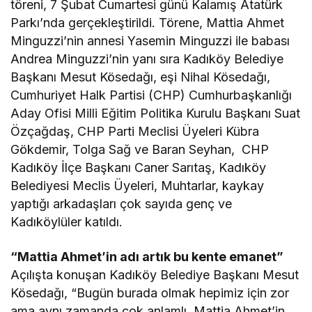
töreni, 7 Şubat Cumartesi günü Kalamış Atatürk
Parkı’nda gerçekleştirildi. Törene, Mattia Ahmet
Minguzzi’nin annesi Yasemin Minguzzi ile babası
Andrea Minguzzi’nin yanı sıra Kadıköy Belediye
Başkanı Mesut Kösedağı, eşi Nihal Kösedağı,
Cumhuriyet Halk Partisi (CHP) Cumhurbaşkanlığı
Aday Ofisi Milli Eğitim Politika Kurulu Başkanı Suat
Özçağdaş, CHP Parti Meclisi Üyeleri Kübra
Gökdemir, Tolga Sağ ve Baran Seyhan, CHP
Kadıköy İlçe Başkanı Caner Sarıtaş, Kadıköy
Belediyesi Meclis Üyeleri, Muhtarlar, kaykay
yaptığı arkadaşları çok sayıda genç ve
Kadıköylüler katıldı.
“Mattia Ahmet’in adı artık bu kente emanet”
Açılışta konuşan Kadıköy Belediye Başkanı Mesut
Kösedağı, “Bugün burada olmak hepimiz için zor
ama aynı zamanda çok anlamlı. Mattia Ahmet’in