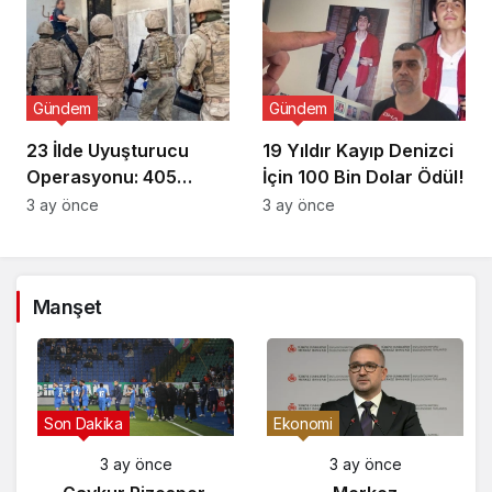
Gündem
Gündem
23 İlde Uyuşturucu
19 Yıldır Kayıp Denizci
Operasyonu: 405
İçin 100 Bin Dolar Ödül!
Gözaltı!
3 ay önce
3 ay önce
Manşet
Gündem
Son Dakika
3 ay önce
3 ay önce