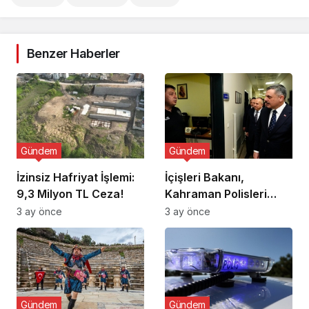
Benzer Haberler
Gündem
Gündem
İzinsiz Hafriyat İşlemi:
İçişleri Bakanı,
9,3 Milyon TL Ceza!
Kahraman Polisleri
Ziyaret Etti
3 ay önce
3 ay önce
Gündem
Gündem