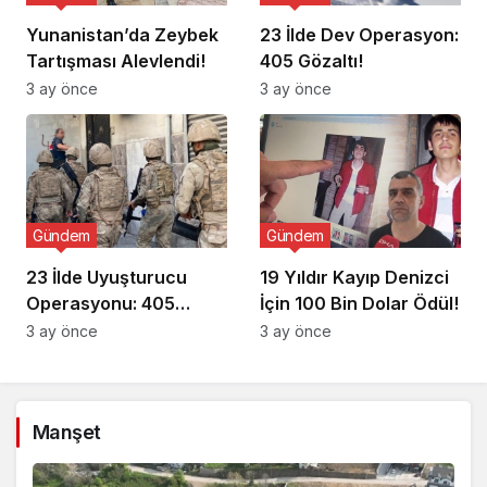
Yunanistan’da Zeybek
23 İlde Dev Operasyon:
Tartışması Alevlendi!
405 Gözaltı!
3 ay önce
3 ay önce
Gündem
Gündem
23 İlde Uyuşturucu
19 Yıldır Kayıp Denizci
Operasyonu: 405
İçin 100 Bin Dolar Ödül!
Gözaltı!
3 ay önce
3 ay önce
Manşet