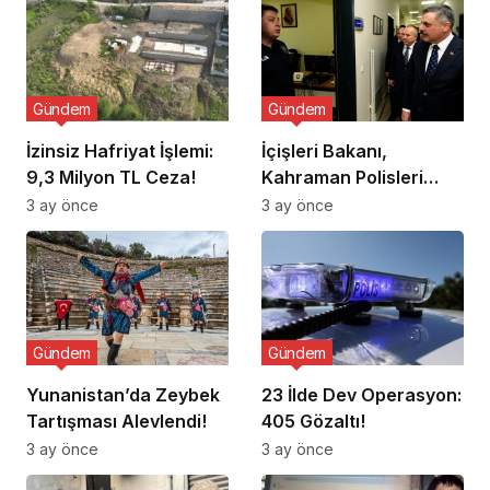
Gündem
Gündem
İzinsiz Hafriyat İşlemi:
İçişleri Bakanı,
9,3 Milyon TL Ceza!
Kahraman Polisleri
Ziyaret Etti
3 ay önce
3 ay önce
Gündem
Gündem
Yunanistan’da Zeybek
23 İlde Dev Operasyon:
Tartışması Alevlendi!
405 Gözaltı!
3 ay önce
3 ay önce