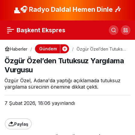
Nevşehir
🎧 Radyo Daldal Hemen Dinle 🎶
Paylaş
Belediyesi’nden
Başkent Ekspres
Altyapıya Tarihi
Gündem
Haberler
Özgür Özel’den Tutuksuz
Yargılama Vurgusu
Yatırım
Özgür Özel’den Tutuksuz Yargılama
Vurgusu
Özgür Özel, Adana'da yaptığı açıklamada tutuksuz
yargılama sürecinin önemine dikkat çekti.
7 Şubat 2026, 18:06
yayınlandı
Paylaş