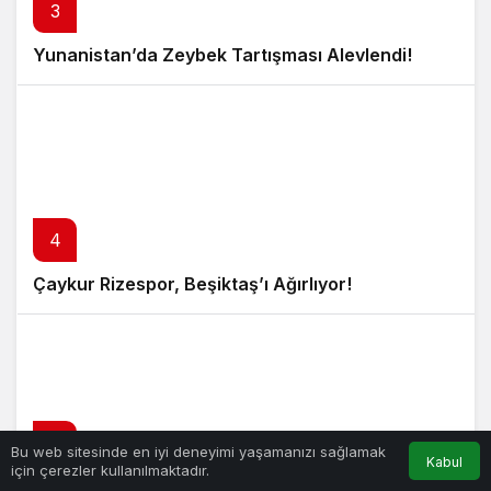
3
Yunanistan’da Zeybek Tartışması Alevlendi!
4
Çaykur Rizespor, Beşiktaş’ı Ağırlıyor!
5
Bu web sitesinde en iyi deneyimi yaşamanızı sağlamak
Kabul
için çerezler kullanılmaktadır.
Merkez Bankası’ndan Enflasyon Raporu