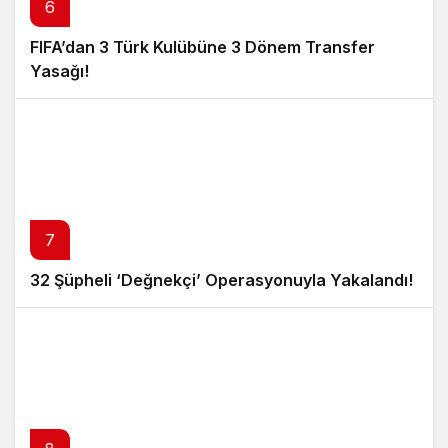
6
FIFA’dan 3 Türk Kulübüne 3 Dönem Transfer
Yasağı!
7
32 Şüpheli ‘Değnekçi’ Operasyonuyla Yakalandı!