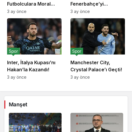
Futbolculara Moral
Fenerbahçe’yi
Yemeği!
Deplasmanda Yendi!
3 ay önce
3 ay önce
Spor
Spor
Inter, İtalya Kupası’nı
Manchester City,
Hakan’la Kazandı!
Crystal Palace’ı Geçti!
3 ay önce
3 ay önce
Manşet