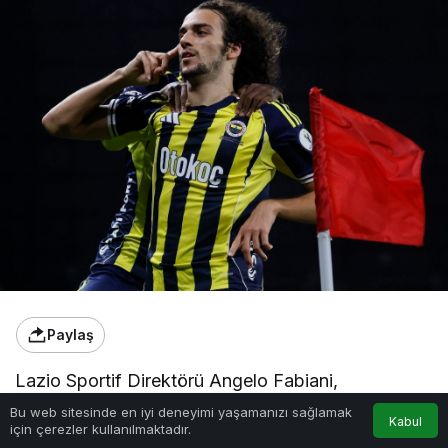
Paylaş
Lazio Sportif Direktörü Angelo Fabiani,
Fenerbahçe’ye transfer olan Matteo Guendouzi
Bu web sitesinde en iyi deneyimi yaşamanızı sağlamak
Kabul
için çerezler kullanılmaktadır.
hakkında konuştu. Fabiani, yaptığı açıklamada