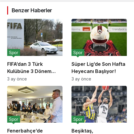
Benzer Haberler
Spor
Spor
FIFA’dan 3 Türk
Süper Lig’de Son Hafta
Kulübüne 3 Dönem
Heyecanı Başlıyor!
Transfer Yasağı!
3 ay önce
3 ay önce
Spor
Spor
Fenerbahçe’de
Beşiktaş,