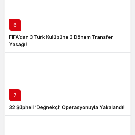
6
FIFA’dan 3 Türk Kulübüne 3 Dönem Transfer
Yasağı!
7
32 Şüpheli ‘Değnekçi’ Operasyonuyla Yakalandı!