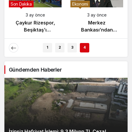
Gündem
Son Dakika
3 ay önce
3 ay önce
Yunanistan’da
Çaykur Rizespor,
Zeybek Tartışması
Beşiktaş’ı
Alevlendi!
Ağırlıyor!
1
2
3
4
Gündemden Haberler
İzinsiz Hafriyat İşlemi: 9,3 Milyon TL Ceza!