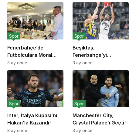
Spor
Spor
Fenerbahçe’de
Beşiktaş,
Futbolculara Moral
Fenerbahçe’yi
Yemeği!
Deplasmanda Yendi!
3 ay önce
3 ay önce
Spor
Spor
Inter, İtalya Kupası’nı
Manchester City,
Hakan’la Kazandı!
Crystal Palace’ı Geçti!
3 ay önce
3 ay önce