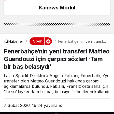
Kanews Modül
Spor
Haberler
Fenerbahçe’nin yeni transferi
Matteo Guendouzi için
Fenerbahçe’nin yeni transferi Matteo
çarpıcı sözler! ‘Tam bir baş
belasıydı’
Guendouzi için çarpıcı sözler! ‘Tam
bir baş belasıydı’
Lazio Sportif Direktörü Angelo Fabiani, Fenerbahçe’ye
transfer olan Matteo Guendouzi hakkında çarpıcı
açıklamalarda bulundu. Fabiani, Fransız orta saha için
“Lazio’dayken tam bir baş belasıydı” ifadelerini kullandı.
7 Şubat 2026, 19:24
yayınlandı