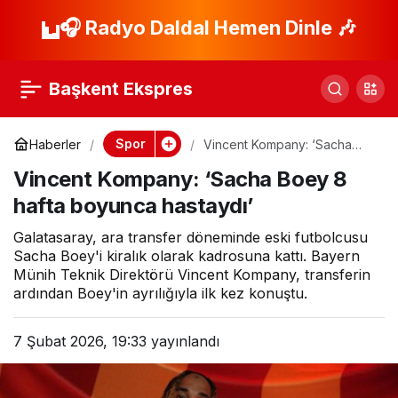
Fenerbahçe’nin yeni
🎧 Radyo Daldal Hemen Dinle 🎶
Paylaş
transferi Matteo
Başkent Ekspres
Guendouzi için
Spor
Haberler
Vincent Kompany: ‘Sacha
Boey 8 hafta boyunca
çarpıcı sözler! ‘Tam
Vincent Kompany: ‘Sacha Boey 8
hastaydı’
hafta boyunca hastaydı’
bir baş belasıydı’
Galatasaray, ara transfer döneminde eski futbolcusu
Sacha Boey'i kiralık olarak kadrosuna kattı. Bayern
Münih Teknik Direktörü Vincent Kompany, transferin
ardından Boey'in ayrılığıyla ilk kez konuştu.
7 Şubat 2026, 19:33
yayınlandı