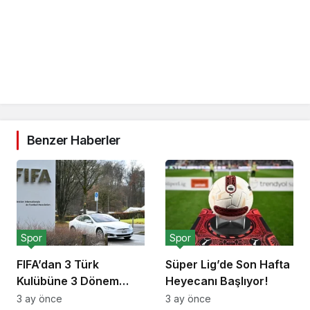
Benzer Haberler
Spor
Spor
FIFA’dan 3 Türk
Süper Lig’de Son Hafta
Kulübüne 3 Dönem
Heyecanı Başlıyor!
Transfer Yasağı!
3 ay önce
3 ay önce