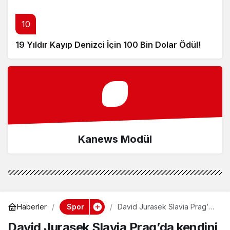
10
19 Yıldır Kayıp Denizci İçin 100 Bin Dolar Ödül!
Kanews Modül
Spor
Haberler
David Jurasek Slavia Prag’da
kendini buldu: Asistleri bir bir
David Jurasek Slavia Prag’da kendini
diziyor