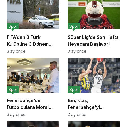
Spor
Spor
FIFA’dan 3 Türk
Süper Lig’de Son Hafta
Kulübüne 3 Dönem
Heyecanı Başlıyor!
Transfer Yasağı!
3 ay önce
3 ay önce
Spor
Spor
Fenerbahçe’de
Beşiktaş,
Futbolculara Moral
Fenerbahçe’yi
Yemeği!
Deplasmanda Yendi!
3 ay önce
3 ay önce