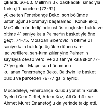
çıkardı: 66-60. Melli’nin 37. dakikadaki smacıyla
farkı çift hanelere (72-62)
yükselten Fenerbahçe Beko, son bölümde
üstünlüğünü korumayı başaramadı. Konuk ekip,
McCollum önderliğinde üst üste üçlükler buldu ve
bitime 41 saniye kala Palmer’ın basketiyle öne
geçti: 74-75. Moladan Biberovic’in bitime 31
saniye kala bulduğu üçlükle dönen sarı-
lacivertlilere, sarı-kırmızılılar yine Palmer’ın
sayısıyla cevap verdi ve 20 saniye kala skor 77-
77’ye geldi. Maçın son hücumunu
kullanan Fenerbahçe Beko, Baldwin ile basketi
buldu ve parkeden 79-77 galip ayrıldı.
Mücadeleyi, Fenerbahçe Kulübü yönetim kurulu
üyeleri Cem Ciritci, Adem Köz, Ali Gürbüz ve
Ahmet Murat Emanetoğlu da yerinde takip etti.