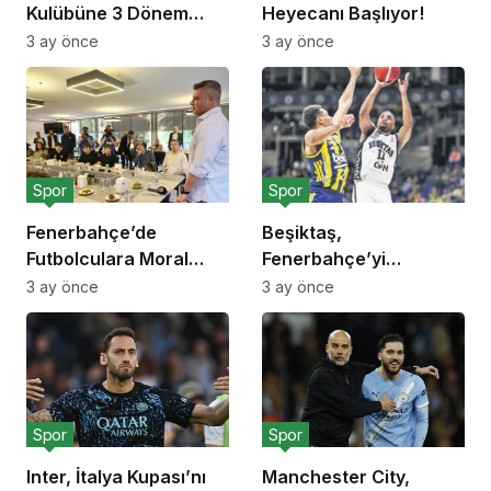
Kulübüne 3 Dönem
Heyecanı Başlıyor!
Transfer Yasağı!
3 ay önce
3 ay önce
Spor
Spor
Fenerbahçe’de
Beşiktaş,
Futbolculara Moral
Fenerbahçe’yi
Yemeği!
Deplasmanda Yendi!
3 ay önce
3 ay önce
Spor
Spor
Inter, İtalya Kupası’nı
Manchester City,