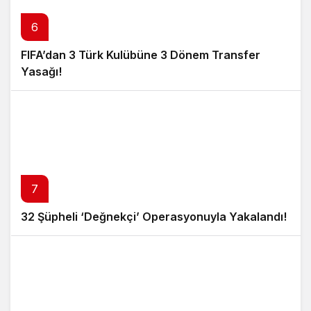
6
FIFA’dan 3 Türk Kulübüne 3 Dönem Transfer
Yasağı!
7
32 Şüpheli ‘Değnekçi’ Operasyonuyla Yakalandı!