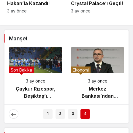
Hakan’la Kazandı!
Crystal Palace’ı Geçti!
3 ay önce
3 ay önce
Manşet
Gündem
Son Dakika
Eko
3 ay önce
3 ay önce
Yunanistan’da
Çaykur Rizespor,
Zeybek Tartışması
Beşiktaş’ı
Alevlendi!
Ağırlıyor!
E
1
2
3
4