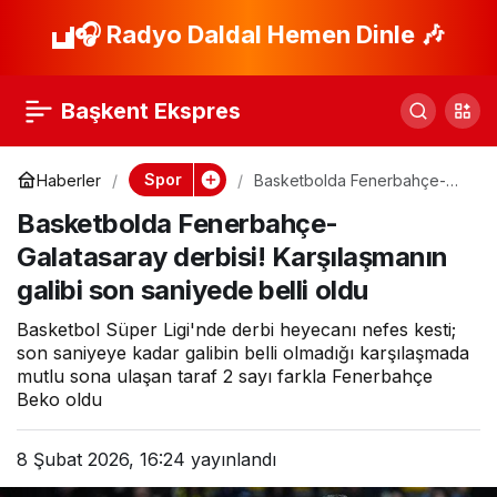
Fenerbahçe, Talisca
🎧 Radyo Daldal Hemen Dinle 🎶
Paylaş
ile sözleşme
Başkent Ekspres
uzattığını açıkladı
Spor
Haberler
Basketbolda Fenerbahçe-
Galatasaray derbisi!
Basketbolda Fenerbahçe-
Karşılaşmanın galibi son
saniyede belli oldu
Galatasaray derbisi! Karşılaşmanın
galibi son saniyede belli oldu
Basketbol Süper Ligi'nde derbi heyecanı nefes kesti;
son saniyeye kadar galibin belli olmadığı karşılaşmada
mutlu sona ulaşan taraf 2 sayı farkla Fenerbahçe
Beko oldu
8 Şubat 2026, 16:24
yayınlandı