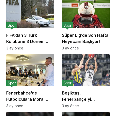
Spor
Spor
FIFA’dan 3 Türk
Süper Lig’de Son Hafta
Kulübüne 3 Dönem
Heyecanı Başlıyor!
Transfer Yasağı!
3 ay önce
3 ay önce
Spor
Spor
Fenerbahçe’de
Beşiktaş,
Futbolculara Moral
Fenerbahçe’yi
Yemeği!
Deplasmanda Yendi!
3 ay önce
3 ay önce