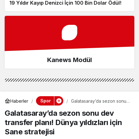
19 Yıldır Kayıp Denizci İçin 100 Bin Dolar Ödül!
Kanews Modül
Spor
Haberler
Galatasaray’da sezon sonu
dev transfer planı! Dünya
Galatasaray’da sezon sonu dev
yıldızları için Sane stratejisi
transfer planı! Dünya yıldızları için
Sane stratejisi