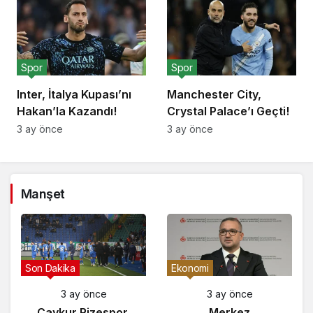
Spor
Spor
Inter, İtalya Kupası’nı
Manchester City,
Hakan’la Kazandı!
Crystal Palace’ı Geçti!
3 ay önce
3 ay önce
Manşet
Gündem
Son Dakika
Ek
3 ay önce
3 ay önce
Yunanistan’da
Çaykur Rizespor,