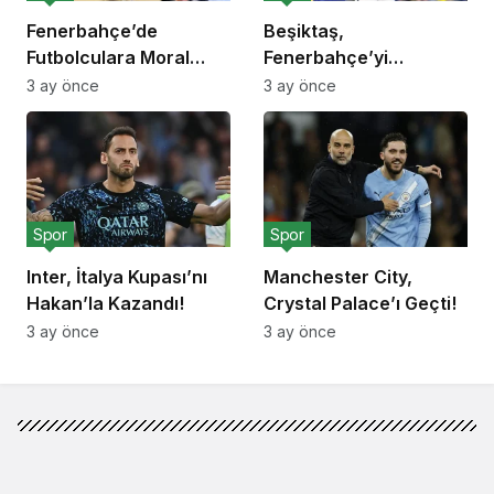
Fenerbahçe’de
Beşiktaş,
Futbolculara Moral
Fenerbahçe’yi
Yemeği!
Deplasmanda Yendi!
3 ay önce
3 ay önce
Spor
Spor
Inter, İtalya Kupası’nı
Manchester City,
Hakan’la Kazandı!
Crystal Palace’ı Geçti!
3 ay önce
3 ay önce