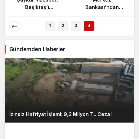
Zeybek Tartışması
Beşiktaş’ı
Alevlendi!
Ağırlıyor!
1
2
3
4
Gündemden Haberler
İzinsiz Hafriyat İşlemi: 9,3 Milyon TL Ceza!