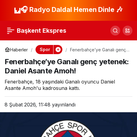
Galatasaray’da sezon
🎧 Radyo Daldal Hemen Dinle 🎶
Paylaş
sonu dev transfer
Başkent Ekspres
planı! Dünya yıldızları
Spor
Haberler
Fenerbahçe’ye Ganalı genç
yetenek: Daniel Asante
için Sane stratejisi
Fenerbahçe’ye Ganalı genç yetenek:
Amoh!
Daniel Asante Amoh!
Fenerbahçe, 18 yaşındaki Ganalı oyuncu Daniel
Asante Amoh'u kadrosuna kattı.
8 Şubat 2026, 11:48
yayınlandı