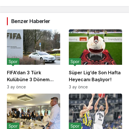
Benzer Haberler
Spor
Spor
FIFA’dan 3 Türk
Süper Lig’de Son Hafta
Kulübüne 3 Dönem
Heyecanı Başlıyor!
Transfer Yasağı!
3 ay önce
3 ay önce
Spor
Spor