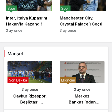
Spor
Spor
Inter, İtalya Kupası’nı
Manchester City,
Hakan’la Kazandı!
Crystal Palace’ı Geçti!
3 ay önce
3 ay önce
Manşet
Gündem
Son Dakika
3 ay önce
3 ay önce
Yunanistan’da
Çaykur Rizespor,
Zeybek Tartışması
Beşiktaş’ı
Alevlendi!
Ağırlıyor!