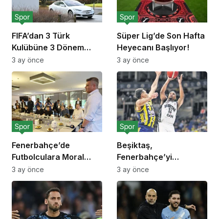
Spor
Spor
FIFA’dan 3 Türk
Süper Lig’de Son Hafta
Kulübüne 3 Dönem
Heyecanı Başlıyor!
Transfer Yasağı!
3 ay önce
3 ay önce
Spor
Spor
Fenerbahçe’de
Beşiktaş,
Futbolculara Moral
Fenerbahçe’yi
Yemeği!
Deplasmanda Yendi!
3 ay önce
3 ay önce