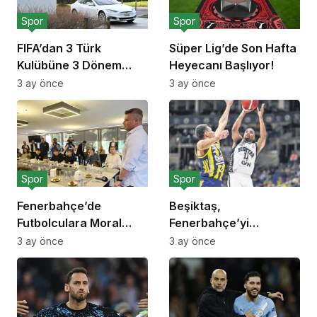
Spor
Spor
FIFA’dan 3 Türk
Süper Lig’de Son Hafta
Kulübüne 3 Dönem
Heyecanı Başlıyor!
Transfer Yasağı!
3 ay önce
3 ay önce
Spor
Spor
Fenerbahçe’de
Beşiktaş,
Futbolculara Moral
Fenerbahçe’yi
Yemeği!
Deplasmanda Yendi!
3 ay önce
3 ay önce