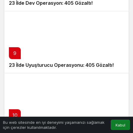
23 İlde Dev Operasyon: 405 Gözaltı!
9
23 İlde Uyuşturucu Operasyonu: 405 Gözaltı!
10
Bu web sitesinde en iyi deneyimi yaşamanızı sağlamak
Kabul
19 Yıldır Kayıp Denizci İçin 100 Bin Dolar Ödül!
için çerezler kullanılmaktadır.