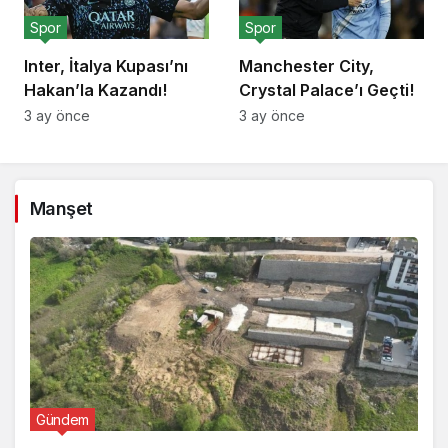
Spor
Spor
Inter, İtalya Kupası’nı
Manchester City,
Hakan’la Kazandı!
Crystal Palace’ı Geçti!
3 ay önce
3 ay önce
Manşet
Gündem