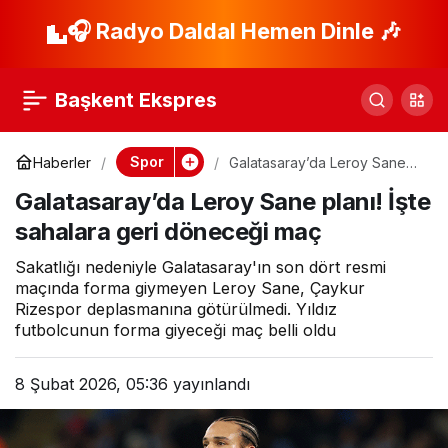
Süper Lig takımları
🎧 Radyo Daldal Hemen Dinle 🎶
Paylaş
transferde dünyaları
Başkent Ekspres
harcadı! FIFA’nın
Spor
Haberler
Galatasaray’da Leroy Sane
planı! İşte sahalara geri
raporu ortaya çıktı
Galatasaray’da Leroy Sane planı! İşte
döneceği maç
sahalara geri döneceği maç
Sakatlığı nedeniyle Galatasaray'ın son dört resmi
maçında forma giymeyen Leroy Sane, Çaykur
Rizespor deplasmanına götürülmedi. Yıldız
futbolcunun forma giyeceği maç belli oldu
8 Şubat 2026, 05:36
yayınlandı