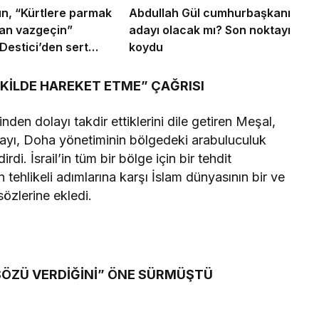
ın, “Kürtlere parmak
Abdullah Gül cumhurbaşkanı
an vazgeçin”
adayı olacak mı? Son noktayı
Destici’den sert
koydu
EKİLDE HAREKET ETME” ÇAĞRISI
inden dolayı takdir ettiklerini dile getiren Meşal,
olayı, Doha yönetiminin bölgedeki arabuluculuk
rdi. İsrail’in tüm bir bölge için bir tehdit
n tehlikeli adımlarına karşı İslam dünyasının bir ve
sözlerine ekledi.
SÖZÜ VERDİĞİNİ” ÖNE SÜRMÜŞTÜ