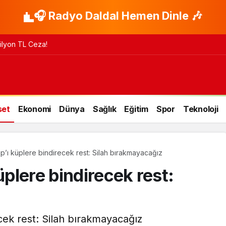
🎧 Radyo Daldal Hemen Dinle 🎶
 Milyon TL Ceza!
set
Ekonomi
Dünya
Sağlık
Eğitim
Spor
Teknoloji
’ı küplere bindirecek rest: Silah bırakmayacağız
plere bindirecek rest:
ek rest: Silah bırakmayacağız