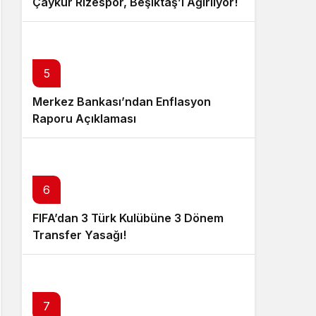
Çaykur Rizespor, Beşiktaş’ı Ağırlıyor!
5
Merkez Bankası’ndan Enflasyon
Raporu Açıklaması
6
FIFA’dan 3 Türk Kulübüne 3 Dönem
Transfer Yasağı!
7