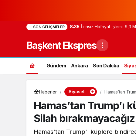
8:35
İzinsiz Hafriyat İşlemi: 9,3
SON GELIŞMELER
Başkent Ekspres
Gündem
Ankara
Son Dakika
Siya
Siyaset
Haberler
Hamas’tan Trump
Hamas’tan Trump’ı kü
Silah bırakmayacağız
Hamas'tan Trump'ı küplere bindirec