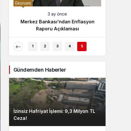
Gece Modu
Ekonomi
Gece modunu seçin.
3 ay önce
Merkez Bankası’ndan Enflasyon
Sistem Modu
Raporu Açıklaması
Sistem modunu seçin.
1
2
3
4
5
Gündemden Haberler
İzinsiz Hafriyat İşlemi: 9,3 Milyon TL
Ceza!