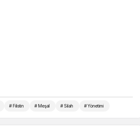
# Filistin
# Meşal
# Silah
# Yönetimi