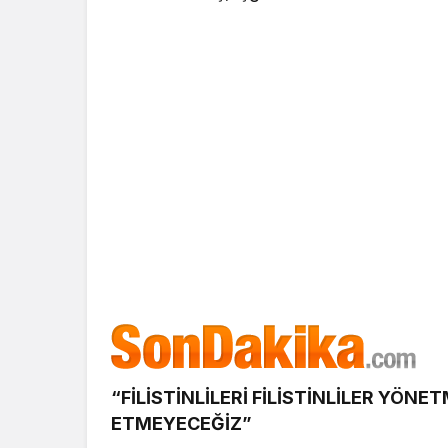
“FİLİSTİNLİLERİ FİLİSTİNLİLER YÖN
ETMEYECEĞİZ”