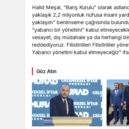
Halid Meşal, “Barış Kurulu” olarak adland
yaklaşık 2,2 milyonluk nüfusa insani yar
yaklaşım” benimseme çağrısında bulundu. 
“yabancı bir yönetimi” kabul etmeyecekler
vesayet, dış müdahale ya da herhangi bi
reddediyoruz. Filistinlileri Filistinliler yön
Yabancı yönetimi kabul etmeyeceğiz” ifade
Göz Atın