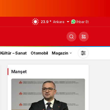
23.9 °
Ankara
İhbar Et
Kültür – Sanat
Otomobil
Magazin
Manşet
Gündüz Modu
Gündüz modunu seçin.