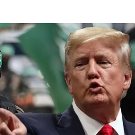
Son Dakika
nce
3 ay önce
bek Tartışması
Çaykur Rizespor, Beşiktaş’ı
di!
Ağırlıyor!