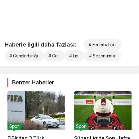
Haberle ilgili daha fazlası:
# Fenerbahçe
# Gençlerbirliği
# Gol
# Lig
# Sezonunda
Benzer Haberler
Spor
Spor
FIFA’dan 3 Türk
Süper Lig’de Son Hafta