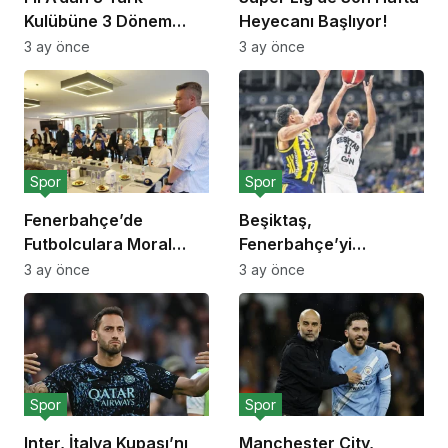
Kulübüne 3 Dönem
Heyecanı Başlıyor!
Transfer Yasağı!
3 ay önce
3 ay önce
Spor
Spor
Fenerbahçe’de
Beşiktaş,
Futbolculara Moral
Fenerbahçe’yi
Yemeği!
Deplasmanda Yendi!
3 ay önce
3 ay önce
Spor
Spor
Inter, İtalya Kupası’nı
Manchester City,