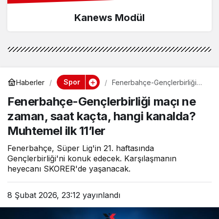
Kanews Modül
Spor
Haberler
Fenerbahçe-Gençlerbirliği
maçı ne zaman, saat kaçta,
Fenerbahçe-Gençlerbirliği maçı ne
hangi kanalda? Muhtemel ilk
11’ler
zaman, saat kaçta, hangi kanalda?
Muhtemel ilk 11’ler
Fenerbahçe, Süper Lig'in 21. haftasında
Gençlerbirliği'ni konuk edecek. Karşılaşmanın
heyecanı SKORER'de yaşanacak.
8 Şubat 2026, 23:12
yayınlandı