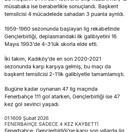
müsabaka ise beraberlikle sonuçlandı. Başkent
temsilcisi 4 mücadelede sahadan 3 puanla ayrıldı.
1959-1960 sezonunda başlayan lig rekabetinde
Gençlerbirliği, deplasmandaki ilk galibiyetini 16
Mayıs 1993’de 4-3’lük skorla elde etti.
İki takım, Kadıköy’de en son 2020-2021
sezonunda karşı karşıya gelmiş, bu maçı da
başkent temsilcisi 2-1’lik galibiyetle tamamlamıştı.
Bugüne kadar oynanan 47 lig maçında
Fenerbahçe 111 gol atarken, Gençlerbirliği ise 47
kez gol sevinci yaşadı.
01:16
09 Şubat 2026
FENERBAHÇE SADECE 4 KEZ KAYBETTİ
Fenerbahçe, Gençlerbirliği’ne karşı son yıllarda lig