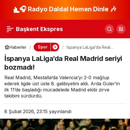
Fenerbahçe-
🎧 Radyo Daldal Hemen Dinle 🎶
Paylaş
Gençlerbirliği maçı ne
Başkent Ekspres
zaman, saat kaçta,
Spor
Haberler
İspanya LaLiga’da Real
Madrid seriyi bozmadı!
hangi kanalda?
İspanya LaLiga’da Real Madrid seriyi
bozmadı!
Muhtemel ilk 11’ler
Real Madrid, Mestalla’da Valencia’yı 2-0 mağlup
ederek ligde üst üste 8. galibiyetini aldı. Arda Güler’in
ilk 11’de başladığı mücadelede Madrid ekibi zirve
takibini sürdürdü.
8 Şubat 2026, 23:15
yayınlandı