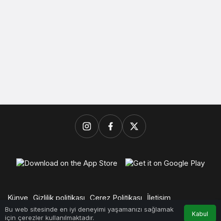
Künye
Gizlilik politikası
Çerez Politikası
İletişim
© Başkent Ekspres, Daldal Medya Ajans Kuruluşudur.
Bu web sitesinde en iyi deneyimi yaşamanızı sağlamak
Kabul
için çerezler kullanılmaktadır.