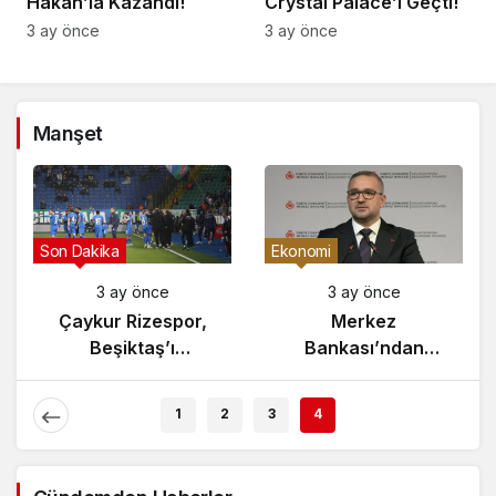
Hakan’la Kazandı!
Crystal Palace’ı Geçti!
3 ay önce
3 ay önce
Manşet
Son Dakika
Ekonomi
3 ay önce
3 ay önce
Çaykur Rizespor,
Merkez
Beşiktaş’ı
Bankası’ndan
Ağırlıyor!
Enflasyon Raporu
Açıklaması
1
2
3
4