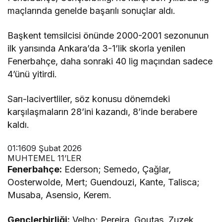
maçlarında genelde başarılı sonuçlar aldı.
Başkent temsilcisi önünde 2000-2001 sezonunun
ilk yarısında Ankara’da 3-1’lik skorla yenilen
Fenerbahçe, daha sonraki 40 lig maçından sadece
4’ünü yitirdi.
Sarı-lacivertliler, söz konusu dönemdeki
karşılaşmaların 28’ini kazandı, 8’inde berabere
kaldı.
01:16
09 Şubat 2026
MUHTEMEL 11’LER
Fenerbahçe:
Ederson; Semedo, Çağlar,
Oosterwolde, Mert; Guendouzi, Kante, Talisca;
Musaba, Asensio, Kerem.
Gençlerbirliği:
Velho; Pereira, Goutas, Zuzek,