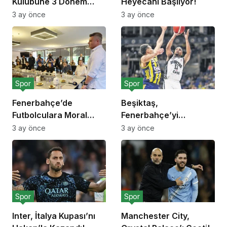
Kulübüne 3 Dönem
Heyecanı Başlıyor!
Transfer Yasağı!
3 ay önce
3 ay önce
Spor
Spor
Fenerbahçe’de
Beşiktaş,
Futbolculara Moral
Fenerbahçe’yi
Yemeği!
Deplasmanda Yendi!
3 ay önce
3 ay önce
Spor
Spor
Inter, İtalya Kupası’nı
Manchester City,