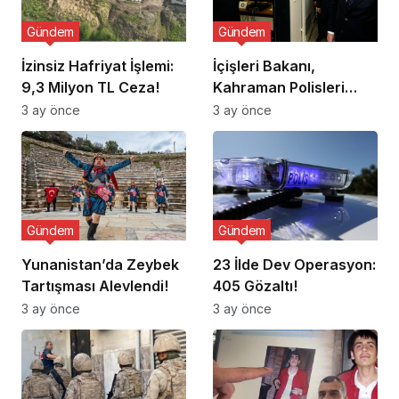
Gündem
Gündem
İzinsiz Hafriyat İşlemi:
İçişleri Bakanı,
9,3 Milyon TL Ceza!
Kahraman Polisleri
Ziyaret Etti
3 ay önce
3 ay önce
Gündem
Gündem
Yunanistan’da Zeybek
23 İlde Dev Operasyon:
Tartışması Alevlendi!
405 Gözaltı!
3 ay önce
3 ay önce