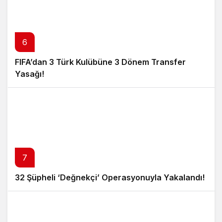
6
FIFA’dan 3 Türk Kulübüne 3 Dönem Transfer
Yasağı!
7
32 Şüpheli ‘Değnekçi’ Operasyonuyla Yakalandı!