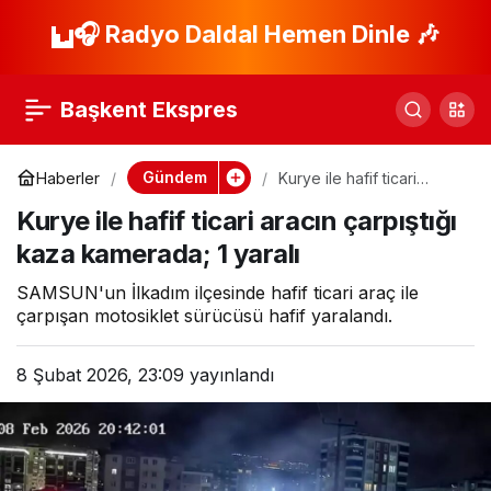
Ankara’da sauna
🎧 Radyo Daldal Hemen Dinle 🎶
Paylaş
yangını
Başkent Ekspres
Gündem
Haberler
Kurye ile hafif ticari
aracın çarpıştığı kaza
Kurye ile hafif ticari aracın çarpıştığı
kamerada; 1 yaralı
kaza kamerada; 1 yaralı
SAMSUN'un İlkadım ilçesinde hafif ticari araç ile
çarpışan motosiklet sürücüsü hafif yaralandı.
8 Şubat 2026, 23:09
yayınlandı