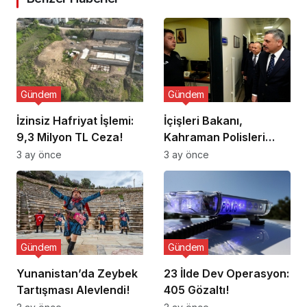
Gündem
Gündem
İzinsiz Hafriyat İşlemi:
İçişleri Bakanı,
9,3 Milyon TL Ceza!
Kahraman Polisleri
Ziyaret Etti
3 ay önce
3 ay önce
Gündem
Gündem
Yunanistan’da Zeybek
23 İlde Dev Operasyon:
Tartışması Alevlendi!
405 Gözaltı!