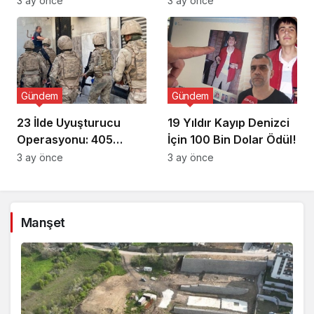
3 ay önce
3 ay önce
Gündem
Gündem
23 İlde Uyuşturucu
19 Yıldır Kayıp Denizci
Operasyonu: 405
İçin 100 Bin Dolar Ödül!
Gözaltı!
3 ay önce
3 ay önce
Manşet