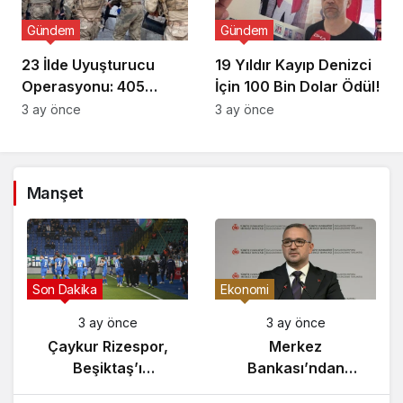
Gündem
Gündem
23 İlde Uyuşturucu
19 Yıldır Kayıp Denizci
Operasyonu: 405
İçin 100 Bin Dolar Ödül!
Gözaltı!
3 ay önce
3 ay önce
Manşet
ündem
Son Dakika
Ekono
3 ay önce
3 ay önce
Yunanistan’da
Çaykur Rizespor,
Zeybek Tartışması
Beşiktaş’ı
B
Alevlendi!
Ağırlıyor!
Enf