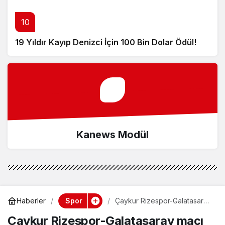
10
19 Yıldır Kayıp Denizci İçin 100 Bin Dolar Ödül!
Kanews Modül
Spor
Haberler
Çaykur Rizespor-Galatasaray
maçı ne zaman, saat kaçta ve
Çaykur Rizespor-Galatasaray maçı
hangi kanalda? Muhtemel 11