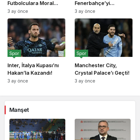
Futbolculara Moral
Fenerbahçe’yi
Yemeği!
Deplasmanda Yendi!
3 ay önce
3 ay önce
Spor
Spor
Inter, İtalya Kupası’nı
Manchester City,
Hakan’la Kazandı!
Crystal Palace’ı Geçti!
3 ay önce
3 ay önce
Manşet