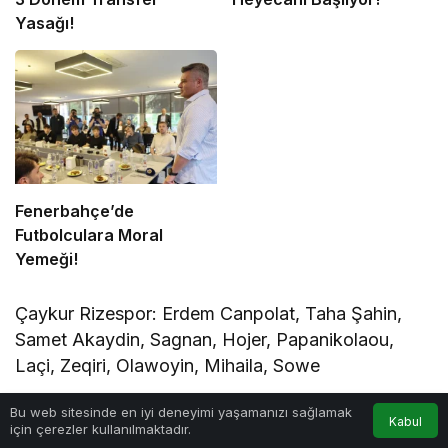
Yasağı!
Fenerbahçe’de
Futbolculara Moral
Yemeği!
Çaykur Rizespor: Erdem Canpolat, Taha Şahin,
Samet Akaydin, Sagnan, Hojer, Papanikolaou,
Laçi, Zeqiri, Olawoyin, Mihaila, Sowe
Bu web sitesinde en iyi deneyimi yaşamanızı sağlamak
Galatasaray: Uğurcan Çakır, Sallai, Sanchez,
Kabul
için çerezler kullanılmaktadır.
Abdülkerim Bardakçı, Jakobs, Torreira, Sara, Barış