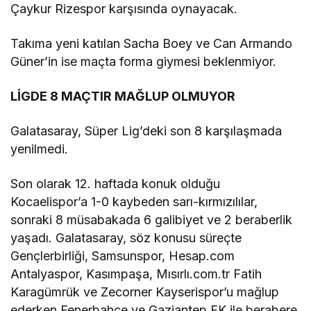
Çaykur Rizespor karşısında oynayacak.
Takıma yeni katılan Sacha Boey ve Can Armando
Güner’in ise maçta forma giymesi beklenmiyor.
LİGDE 8 MAÇTIR MAĞLUP OLMUYOR
Galatasaray, Süper Lig’deki son 8 karşılaşmada
yenilmedi.
Son olarak 12. haftada konuk olduğu
Kocaelispor’a 1-0 kaybeden sarı-kırmızılılar,
sonraki 8 müsabakada 6 galibiyet ve 2 beraberlik
yaşadı. Galatasaray, söz konusu süreçte
Gençlerbirliği, Samsunspor, Hesap.com
Antalyaspor, Kasımpaşa, Mısırlı.com.tr Fatih
Karagümrük ve Zecorner Kayserispor’u mağlup
ederken Fenerbahçe ve Gaziantep FK ile berabere