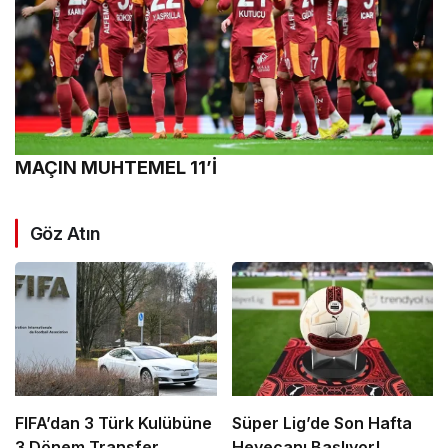
MAÇIN MUHTEMEL 11’İ
Göz Atın
FIFA’dan 3 Türk Kulübüne
Süper Lig’de Son Hafta
3 Dönem Transfer
Heyecanı Başlıyor!