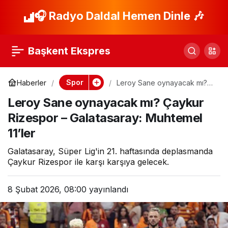
Çaykur Rizespor-
🎧 Radyo Daldal Hemen Dinle 🎶
Paylaş
Galatasaray maçı ne
Başkent Ekspres
zaman, saat kaçta ve
Spor
Haberler
Leroy Sane oynayacak mı?
Çaykur Rizespor –
hangi kanalda?
Leroy Sane oynayacak mı? Çaykur
Galatasaray: Muhtemel 11’ler
Rizespor – Galatasaray: Muhtemel
Muhtemel 11
11’ler
Galatasaray, Süper Lig'in 21. haftasında deplasmanda
Çaykur Rizespor ile karşı karşıya gelecek.
8 Şubat 2026, 08:00
yayınlandı