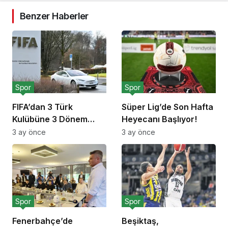
Benzer Haberler
Spor
Spor
FIFA’dan 3 Türk
Süper Lig’de Son Hafta
Kulübüne 3 Dönem
Heyecanı Başlıyor!
Transfer Yasağı!
3 ay önce
3 ay önce
Spor
Spor
Fenerbahçe’de
Beşiktaş,