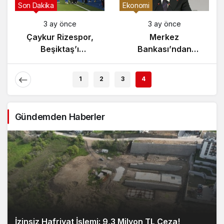
Gündem
Son Dakika
3 ay önce
3 ay önce
Yunanistan’da
Çaykur Rizespor,
Zeybek Tartışması
Beşiktaş’ı
Alevlendi!
Ağırlıyor!
1
2
3
4
Gündemden Haberler
İzinsiz Hafriyat İşlemi: 9,3 Milyon TL Ceza!