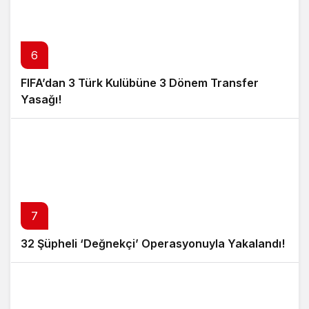
6
FIFA’dan 3 Türk Kulübüne 3 Dönem Transfer
Yasağı!
7
32 Şüpheli ‘Değnekçi’ Operasyonuyla Yakalandı!