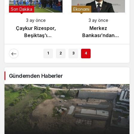
Gündem
Son Dakika
3 ay önce
3 ay önce
Yunanistan’da
Çaykur Rizespor,
Zeybek Tartışması
Beşiktaş’ı
Alevlendi!
Ağırlıyor!
1
2
3
4
Gündemden Haberler