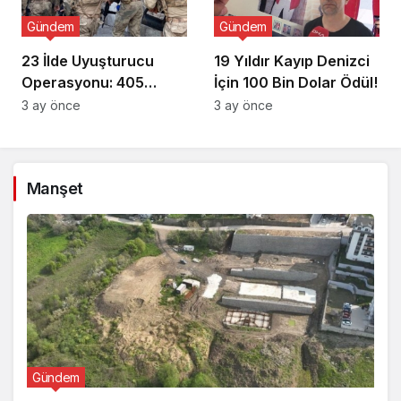
Gündem
Gündem
23 İlde Uyuşturucu
19 Yıldır Kayıp Denizci
Operasyonu: 405
İçin 100 Bin Dolar Ödül!
Gözaltı!
3 ay önce
3 ay önce
Manşet
Gündem