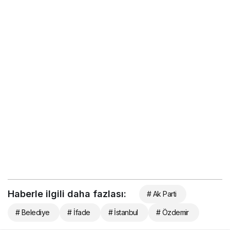
Haberle ilgili daha fazlası:
# Ak Parti
# Belediye
# İfade
# İstanbul
# Özdemir