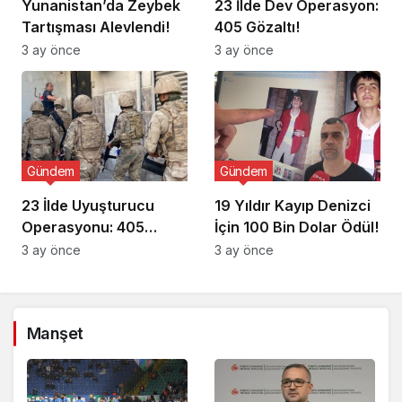
Yunanistan’da Zeybek
23 İlde Dev Operasyon:
Tartışması Alevlendi!
405 Gözaltı!
3 ay önce
3 ay önce
Gündem
Gündem
23 İlde Uyuşturucu
19 Yıldır Kayıp Denizci
Operasyonu: 405
İçin 100 Bin Dolar Ödül!
Gözaltı!
3 ay önce
3 ay önce
Manşet