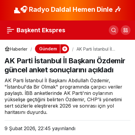
Zihinsel Engelliye
🎧 Radyo Daldal Hemen Dinle 🎶
Paylaş
Şiddet: Dört Kişi
Başkent Ekspres
Gözaltında
Gündem
Haberler
AK Parti İstanbul İl
Başkanı Özdemir güncel
AK Parti İstanbul İl Başkanı Özdemir
anket sonuçlarını açıkladı
güncel anket sonuçlarını açıkladı
AK Parti İstanbul İl Başkanı Abdullah Özdemir,
"İstanbul'da Bir Olmak" programında çarpıcı veriler
paylaştı. İBB anketlerinde AK Parti'nin oylarının
yükselişe geçtiğini belirten Özdemir, CHP'li yönetimi
sert sözlerle eleştirerek 2026 ve sonrası için yol
haritasını duyurdu.
9 Şubat 2026, 22:45
yayınlandı