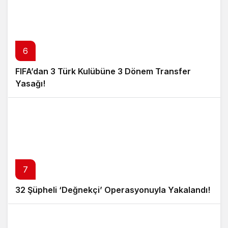
6
FIFA’dan 3 Türk Kulübüne 3 Dönem Transfer
Yasağı!
7
32 Şüpheli ‘Değnekçi’ Operasyonuyla Yakalandı!