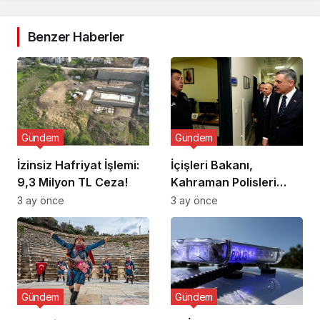
Benzer Haberler
Gündem
Gündem
İzinsiz Hafriyat İşlemi:
İçişleri Bakanı,
9,3 Milyon TL Ceza!
Kahraman Polisleri
Ziyaret Etti
3 ay önce
3 ay önce
Gündem
Gündem