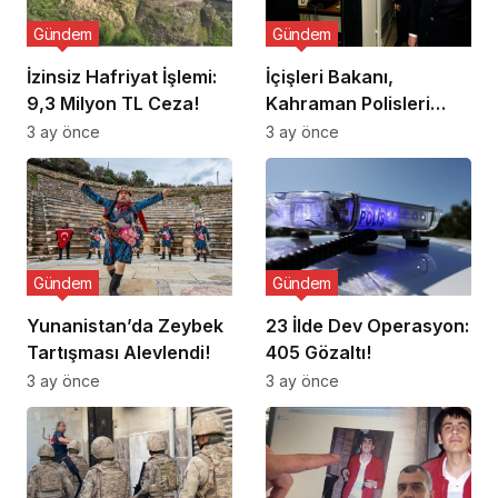
Gündem
Gündem
İzinsiz Hafriyat İşlemi:
İçişleri Bakanı,
9,3 Milyon TL Ceza!
Kahraman Polisleri
Ziyaret Etti
3 ay önce
3 ay önce
Gündem
Gündem
Yunanistan’da Zeybek
23 İlde Dev Operasyon:
Tartışması Alevlendi!
405 Gözaltı!
3 ay önce
3 ay önce