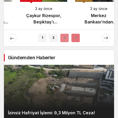
3 ay önce
3 ay önce
Yunanistan’da
Çaykur Rizespor,
Zeybek Tartışması
Beşiktaş’ı
Alevlendi!
Ağırlıyor!
1
2
3
4
Gündemden Haberler
İzinsiz Hafriyat İşlemi: 9,3 Milyon TL Ceza!