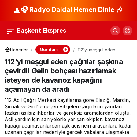
Nüfusu 1 milyonu
🎧 Radyo Daldal Hemen Dinle 🎶
Paylaş
aşan Esenyurt’un en
Başkent Ekspres
büyük sorunu!
Gündem
Haberler
112’yi meşgul eden
çağrılar şaşkına çevirdi!
Vatandaşlar anlattı
112’yi meşgul eden çağrılar şaşkına
Gelin bohçası hazırlamak
isteyen de kavanoz
çevirdi! Gelin bohçası hazırlamak
kapağını açamayan da
aradı
isteyen de kavanoz kapağını
açamayan da aradı
112 Acil Çağrı Merkezi kayıtlarına göre Elazığ, Mardin,
Şırnak ve Siirt’te geçen yıl gelen çağrıların yarıdan
fazlası asılsız ihbarlar ve gereksiz aramalardan oluştu.
Acil yardım için saniyelerle yarışan ekipler, kavanoz
kapağı açamayanlardan aşk acısı için arayanlara kadar
uzanan çağrılar nedeniyle gerçek vakalara ulaşmakta