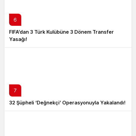
6
FIFA’dan 3 Türk Kulübüne 3 Dönem Transfer
Yasağı!
7
32 Şüpheli ‘Değnekçi’ Operasyonuyla Yakalandı!