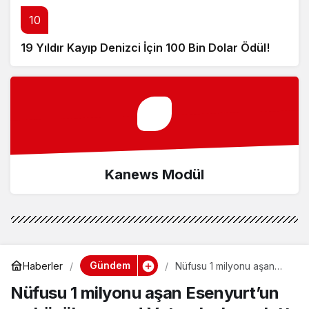
10
19 Yıldır Kayıp Denizci İçin 100 Bin Dolar Ödül!
Kanews Modül
Gündem
Haberler
Nüfusu 1 milyonu aşan
Esenyurt’un en büyük
Nüfusu 1 milyonu aşan Esenyurt’un
sorunu! Vatandaşlar
anlattı