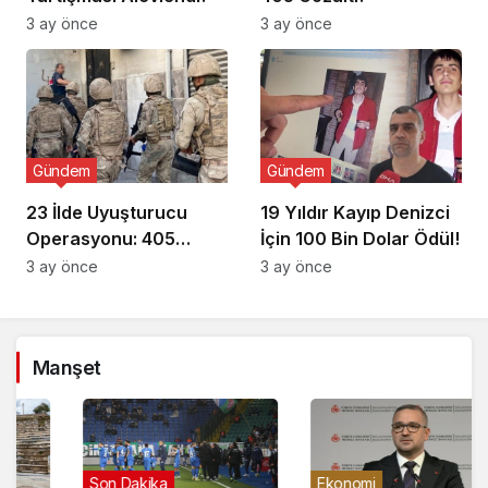
3 ay önce
3 ay önce
Gündem
Gündem
23 İlde Uyuşturucu
19 Yıldır Kayıp Denizci
Operasyonu: 405
İçin 100 Bin Dolar Ödül!
Gözaltı!
3 ay önce
3 ay önce
Manşet
Gündem
Son Dakika