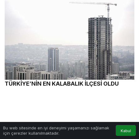
TÜRKİYE’NİN EN KALABALIK İLÇESİ OLDU
Bu web sitesinde en iyi deneyimi yaşamanızı sağlamak
Kabul
için çerezler kullanılmaktadır.