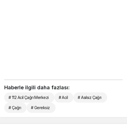
Haberle ilgili daha fazlası:
# 112 Acil Çağrı Merkezi
# Acil
# Asılsız Çağrı
# Çağrı
# Gereksiz