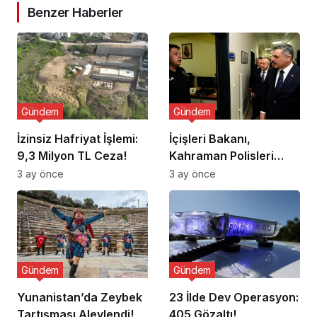
Benzer Haberler
Gündem
Gündem
İzinsiz Hafriyat İşlemi:
İçişleri Bakanı,
9,3 Milyon TL Ceza!
Kahraman Polisleri
Ziyaret Etti
3 ay önce
3 ay önce
Gündem
Gündem
Yunanistan’da Zeybek
23 İlde Dev Operasyon:
Tartışması Alevlendi!
405 Gözaltı!