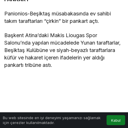
Panionios-Beşiktaş müsabakasında ev sahibi
takım taraftarları “çirkin” bir pankart açtı.
Başkent Atina’daki Makis Liougas Spor
Salonu’nda yapılan mücadelede Yunan taraftarlar,
Beşiktaş Kulübüne ve siyah-beyazlı taraftarlara
küfür ve hakaret içeren ifadelerin yer aldığı
pankartı tribüne astı.
Bu web sitesinde en iyi deneyimi yaşamanızı sağlamak
Kabul
için çerezler kullanılmaktadır.