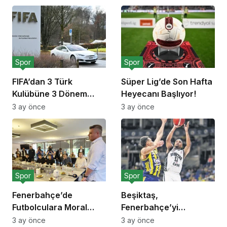
Spor
Spor
FIFA’dan 3 Türk
Süper Lig’de Son Hafta
Kulübüne 3 Dönem
Heyecanı Başlıyor!
Transfer Yasağı!
3 ay önce
3 ay önce
Spor
Spor
Fenerbahçe’de
Beşiktaş,
Futbolculara Moral
Fenerbahçe’yi
Yemeği!
Deplasmanda Yendi!
3 ay önce
3 ay önce