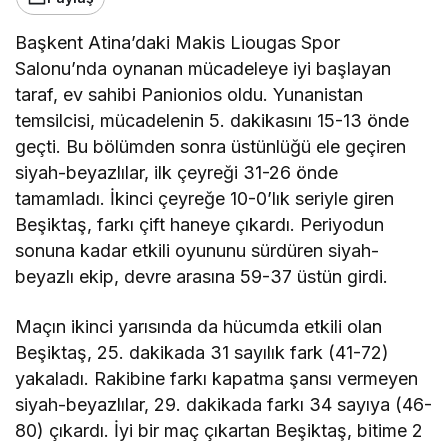
Başkent Atina’daki Makis Liougas Spor
Salonu’nda oynanan mücadeleye iyi başlayan
taraf, ev sahibi Panionios oldu. Yunanistan
temsilcisi, mücadelenin 5. dakikasını 15-13 önde
geçti. Bu bölümden sonra üstünlüğü ele geçiren
siyah-beyazlılar, ilk çeyreği 31-26 önde
tamamladı. İkinci çeyreğe 10-0’lık seriyle giren
Beşiktaş, farkı çift haneye çıkardı. Periyodun
sonuna kadar etkili oyununu sürdüren siyah-
beyazlı ekip, devre arasına 59-37 üstün girdi.
Maçın ikinci yarısında da hücumda etkili olan
Beşiktaş, 25. dakikada 31 sayılık fark (41-72)
yakaladı. Rakibine farkı kapatma şansı vermeyen
siyah-beyazlılar, 29. dakikada farkı 34 sayıya (46-
80) çıkardı. İyi bir maç çıkartan Beşiktaş, bitime 2