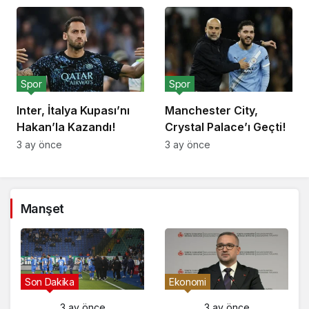
Spor
Spor
Inter, İtalya Kupası’nı
Manchester City,
Hakan’la Kazandı!
Crystal Palace’ı Geçti!
3 ay önce
3 ay önce
Manşet
Gündem
Son Dakika
3 ay önce
3 ay önce