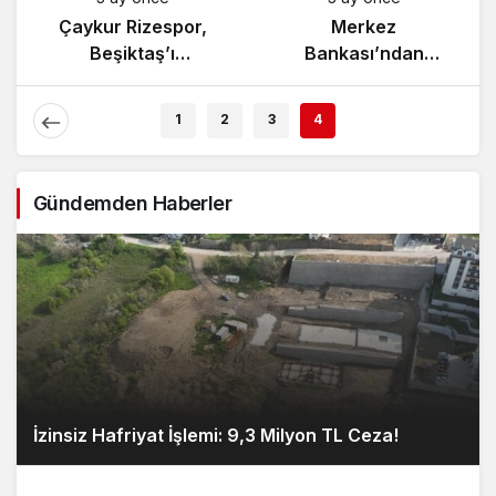
Yunanistan’da
Çaykur Rizespor,
Zeybek Tartışması
Beşiktaş’ı
Alevlendi!
Ağırlıyor!
1
2
3
4
Gündemden Haberler
İzinsiz Hafriyat İşlemi: 9,3 Milyon TL Ceza!