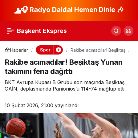
Beşiktaş Gain
🎧 Radyo Daldal Hemen Dinle 🎶
Paylaş
deplasmanda
Başkent Ekspres
Panionios’a fark attı!
Spor
Haberler
Rakibe acımadılar! Beşiktaş
Yunan takımını fena dağıttı
Rakibe acımadılar! Beşiktaş Yunan
takımını fena dağıttı
BKT Avrupa Kupası B Grubu son maçında Beşiktaş
GAİN, deplasmanda Panionios’u 114-74 mağlup etti.
10 Şubat 2026, 21:00
yayınlandı