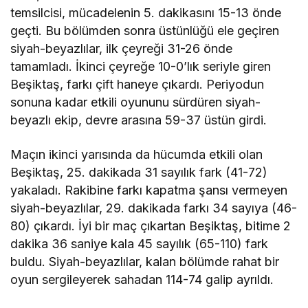
temsilcisi, mücadelenin 5. dakikasını 15-13 önde
geçti. Bu bölümden sonra üstünlüğü ele geçiren
siyah-beyazlılar, ilk çeyreği 31-26 önde
tamamladı. İkinci çeyreğe 10-0’lık seriyle giren
Beşiktaş, farkı çift haneye çıkardı. Periyodun
sonuna kadar etkili oyununu sürdüren siyah-
beyazlı ekip, devre arasına 59-37 üstün girdi.
Maçın ikinci yarısında da hücumda etkili olan
Beşiktaş, 25. dakikada 31 sayılık fark (41-72)
yakaladı. Rakibine farkı kapatma şansı vermeyen
siyah-beyazlılar, 29. dakikada farkı 34 sayıya (46-
80) çıkardı. İyi bir maç çıkartan Beşiktaş, bitime 2
dakika 36 saniye kala 45 sayılık (65-110) fark
buldu. Siyah-beyazlılar, kalan bölümde rahat bir
oyun sergileyerek sahadan 114-74 galip ayrıldı.