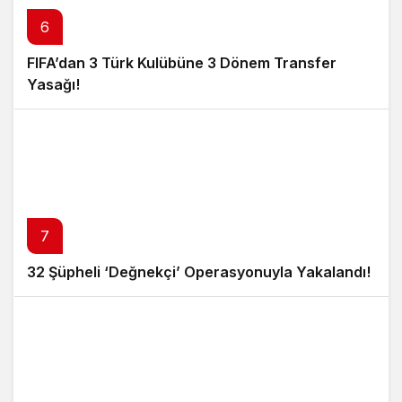
6
FIFA’dan 3 Türk Kulübüne 3 Dönem Transfer
Yasağı!
7
32 Şüpheli ‘Değnekçi’ Operasyonuyla Yakalandı!