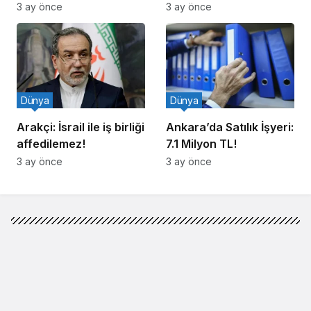
Ziyareti İddiasına
3 ay önce
3 ay önce
Yalanlama
Dünya
Dünya
Arakçi: İsrail ile iş birliği
Ankara’da Satılık İşyeri:
affedilemez!
7.1 Milyon TL!
3 ay önce
3 ay önce