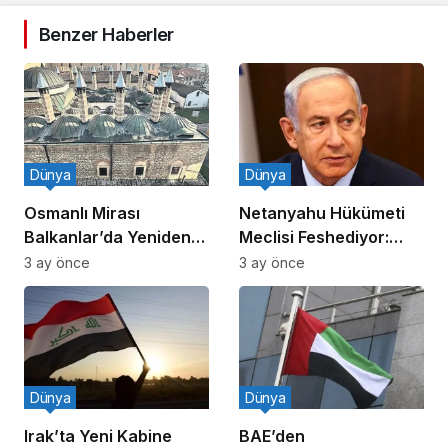
Benzer Haberler
Dünya
Dünya
Osmanlı Mirası
Netanyahu Hükümeti
Balkanlar’da Yeniden
Meclisi Feshediyor:
Canlanıyor
Erken Seçim!
3 ay önce
3 ay önce
Dünya
Dünya
Irak’ta Yeni Kabine
BAE’den