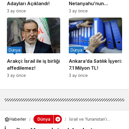
Adayları Açıklandı!
Netanyahu’nun
Ziyareti İddiasına
3 ay önce
3 ay önce
Yalanlama
Dünya
Dünya
Arakçi: İsrail ile iş birliği
Ankara’da Satılık İşyeri:
affedilemez!
7.1 Milyon TL!
3 ay önce
3 ay önce
Dünya
Haberler
İsrail ve Yunanistan’ı
korkutan sessizlik! Hakan
Fidan iki ülkede gündem