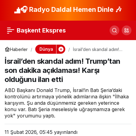
İsrail ve Yunanistan’ı
🎧 Radyo Daldal Hemen Dinle 🎶
Paylaş
korkutan sessizlik!
Başkent Ekspres
Hakan Fidan iki
Dünya
Haberler
İsrail’den skandal adım!
Trump’tan son dakika
ülkede gündem oldu
İsrail’den skandal adım! Trump’tan
açıklaması! Karşı olduğunu
ilan etti
son dakika açıklaması! Karşı
olduğunu ilan etti
ABD Başkanı Donald Trump, İsrail’in Batı Şeria’daki
kontrolünü artırmaya yönelik adımlarına ilişkin "İlhaka
karşıyım. Şu anda düşünmemiz gereken yeterince
konu var. Batı Şeria meselesiyle uğraşmamıza gerek
yok" yorumunu yaptı.
11 Şubat 2026, 05:45
yayınlandı