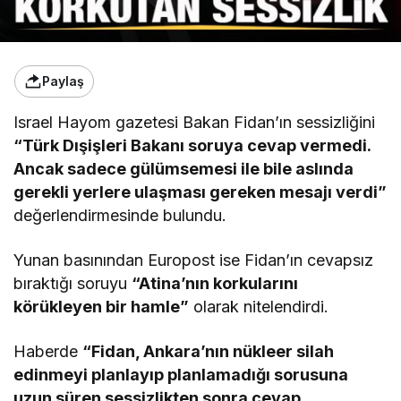
Paylaş
Israel Hayom gazetesi Bakan Fidan’ın sessizliğini
“Türk Dışişleri Bakanı soruya cevap vermedi.
Ancak sadece gülümsemesi ile bile aslında
gerekli yerlere ulaşması gereken mesajı verdi”
değerlendirmesinde bulundu.
Yunan basınından Europost ise Fidan’ın cevapsız
bıraktığı soruyu
“Atina’nın korkularını
körükleyen bir hamle”
olarak nitelendirdi.
Haberde
“Fidan, Ankara’nın nükleer silah
edinmeyi planlayıp planlamadığı sorusuna
uzun süren sessizlikten sonra cevap