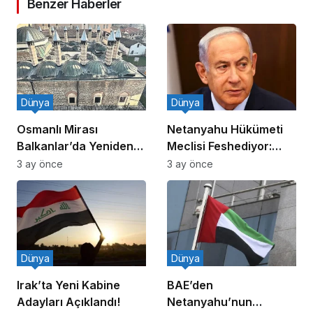
Benzer Haberler
Dünya
Dünya
Osmanlı Mirası
Netanyahu Hükümeti
Balkanlar’da Yeniden
Meclisi Feshediyor:
Canlanıyor
Erken Seçim!
3 ay önce
3 ay önce
Dünya
Dünya
Irak’ta Yeni Kabine
BAE’den
Adayları Açıklandı!
Netanyahu’nun