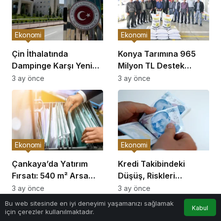
Ekonomi
Ekonomi
Çin İthalatında
Konya Tarımına 965
Dampinge Karşı Yeni
Milyon TL Destek
Önlemler!
Açıklaması
3 ay önce
3 ay önce
Ekonomi
Ekonomi
Çankaya’da Yatırım
Kredi Takibindeki
Fırsatı: 540 m² Arsa
Düşüş, Riskleri
Satışı
Artırıyor!
3 ay önce
3 ay önce
Bu web sitesinde en iyi deneyimi yaşamanızı sağlamak
Kabul
için çerezler kullanılmaktadır.