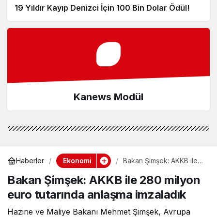
19 Yıldır Kayıp Denizci İçin 100 Bin Dolar Ödül!
Kanews Modül
Ekonomi
Haberler
Bakan Şimşek: AKKB ile
280 milyon euro tutarında
Bakan Şimşek: AKKB ile 280 milyon
anlaşma imzaladık
euro tutarında anlaşma imzaladık
Hazine ve Maliye Bakanı Mehmet Şimşek, Avrupa