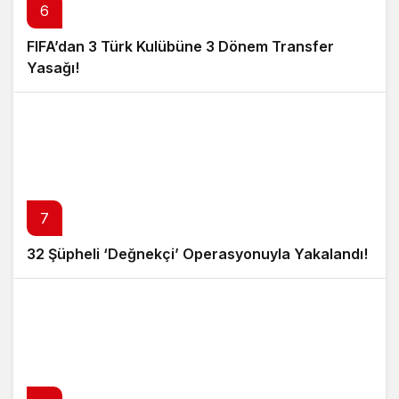
6
FIFA’dan 3 Türk Kulübüne 3 Dönem Transfer
Yasağı!
7
32 Şüpheli ‘Değnekçi’ Operasyonuyla Yakalandı!