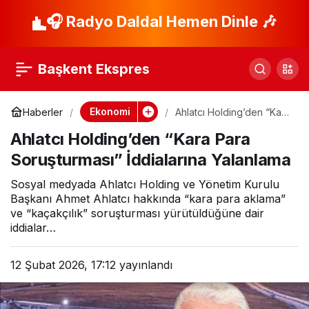
Bakan Şimşek: AKKB
🎧 Radyo Daldal Hemen Dinle 🎶
Paylaş
ile 280 milyon euro
Başkent Ekspres
tutarında anlaşma
Ekonomi
Haberler
Ahlatcı Holding’den “Kara
Para Soruşturması”
imzaladık
Ahlatcı Holding’den “Kara Para
İddialarına Yalanlama
Soruşturması” İddialarına Yalanlama
Sosyal medyada Ahlatcı Holding ve Yönetim Kurulu
Başkanı Ahmet Ahlatcı hakkında “kara para aklama”
ve “kaçakçılık” soruşturması yürütüldüğüne dair
iddialar…
12 Şubat 2026, 17:12
yayınlandı