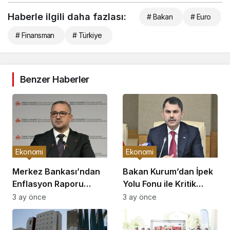
Haberle ilgili daha fazlası:
# Bakan
# Euro
# Finansman
# Türkiye
Benzer Haberler
Ekonomi
Ekonomi
Merkez Bankası’ndan
Bakan Kurum’dan İpek
Enflasyon Raporu
Yolu Fonu ile Kritik
Açıklaması
Görüşme
3 ay önce
3 ay önce