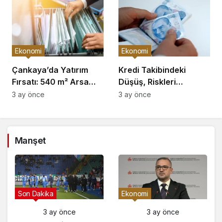
Ekonomi
Ekonomi
Çankaya’da Yatırım
Kredi Takibindeki
Fırsatı: 540 m² Arsa
Düşüş, Riskleri
Satışı
Artırıyor!
3 ay önce
3 ay önce
Manşet
Gündem
Son Dakika
3 ay önce
3 ay önce