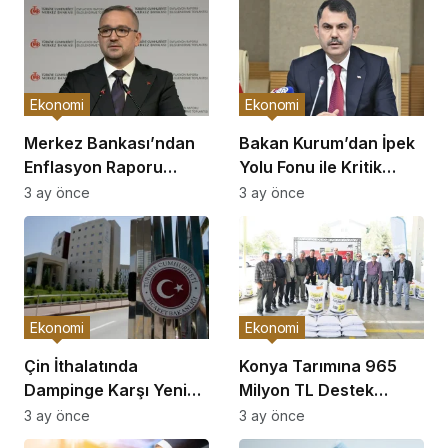
Ekonomi
Ekonomi
Merkez Bankası’ndan
Bakan Kurum’dan İpek
Enflasyon Raporu
Yolu Fonu ile Kritik
Açıklaması
Görüşme
3 ay önce
3 ay önce
Ekonomi
Ekonomi
Çin İthalatında
Konya Tarımına 965
Dampinge Karşı Yeni
Milyon TL Destek
Önlemler!
Açıklaması
3 ay önce
3 ay önce