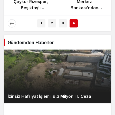
Yunanistan’da
Çaykur Rizespor,
Zeybek Tartışması
Beşiktaş’ı
Alevlendi!
Ağırlıyor!
1
2
3
4
Gündemden Haberler
İzinsiz Hafriyat İşlemi: 9,3 Milyon TL Ceza!