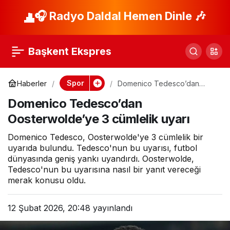
Müjdeyi verdiler:
🎧 Radyo Daldal Hemen Dinle 🎶
Paylaş
Asensio’nun yıllardır
Başkent Ekspres
beklediği haber geldi
Spor
Haberler
Domenico Tedesco’dan
Oosterwolde’ye 3 cümlelik
Domenico Tedesco’dan
uyarı
Oosterwolde’ye 3 cümlelik uyarı
Domenico Tedesco, Oosterwolde'ye 3 cümlelik bir
uyarıda bulundu. Tedesco'nun bu uyarısı, futbol
dünyasında geniş yankı uyandırdı. Oosterwolde,
Tedesco'nun bu uyarısına nasıl bir yanıt vereceği
merak konusu oldu.
12 Şubat 2026, 20:48
yayınlandı