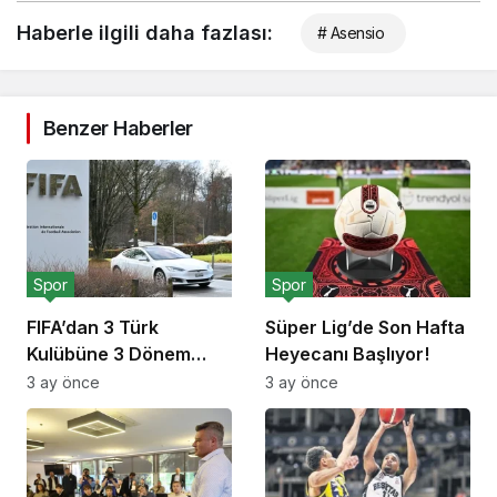
Haberle ilgili daha fazlası:
# Asensio
Benzer Haberler
Spor
Spor
FIFA’dan 3 Türk
Süper Lig’de Son Hafta
Kulübüne 3 Dönem
Heyecanı Başlıyor!
Transfer Yasağı!
3 ay önce
3 ay önce