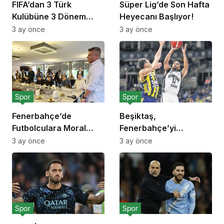
FIFA’dan 3 Türk
Süper Lig’de Son Hafta
Kulübüne 3 Dönem
Heyecanı Başlıyor!
Transfer Yasağı!
3 ay önce
3 ay önce
Spor
Spor
Fenerbahçe’de
Beşiktaş,
Futbolculara Moral
Fenerbahçe’yi
Yemeği!
Deplasmanda Yendi!
3 ay önce
3 ay önce
Spor
Spor