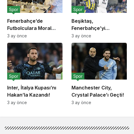
Spor
Spor
Fenerbahçe’de
Beşiktaş,
Futbolculara Moral
Fenerbahçe’yi
Yemeği!
Deplasmanda Yendi!
3 ay önce
3 ay önce
Spor
Spor
Inter, İtalya Kupası’nı
Manchester City,
Hakan’la Kazandı!
Crystal Palace’ı Geçti!
3 ay önce
3 ay önce