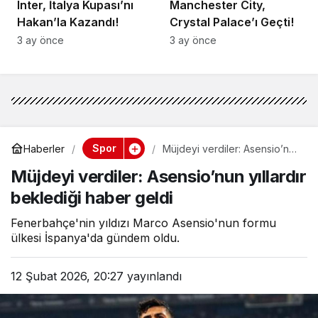
Inter, İtalya Kupası’nı
Manchester City,
Hakan’la Kazandı!
Crystal Palace’ı Geçti!
3 ay önce
3 ay önce
Spor
Haberler
Müjdeyi verdiler: Asensio’nun
yıllardır beklediği haber geldi
Müjdeyi verdiler: Asensio’nun yıllardır
beklediği haber geldi
Fenerbahçe'nin yıldızı Marco Asensio'nun formu
ülkesi İspanya'da gündem oldu.
12 Şubat 2026, 20:27
yayınlandı