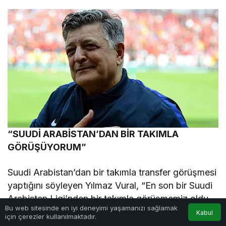
“SUUDİ ARABİSTAN’DAN BİR TAKIMLA
GÖRÜŞÜYORUM”
Suudi Arabistan’dan bir takımla transfer görüşmesi
yaptığını söyleyen Yılmaz Vural, “En son bir Suudi
Arabistan Ligi’nden bir takımla görüşmemiz oldu.
Bu web sitesinde en iyi deneyimi yaşamanızı sağlamak
Görüşmelerimiz devam ediyor. Teklifin detaylarını
Kabul
için çerezler kullanılmaktadır.
çok fazla açıklamam doğru olmaz çünkü rica