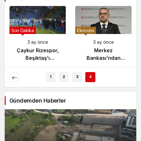
Gündem
Son Dakika
3 ay önce
3 ay önce
Yunanistan’da
Çaykur Rizespor,
Zeybek Tartışması
Beşiktaş’ı
Alevlendi!
Ağırlıyor!
1
2
3
4
Gündemden Haberler