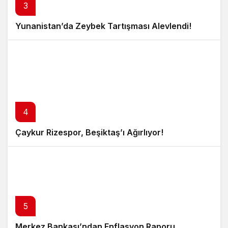
3
Yunanistan’da Zeybek Tartışması Alevlendi!
4
Çaykur Rizespor, Beşiktaş’ı Ağırlıyor!
5
Merkez Bankası’ndan Enflasyon Raporu