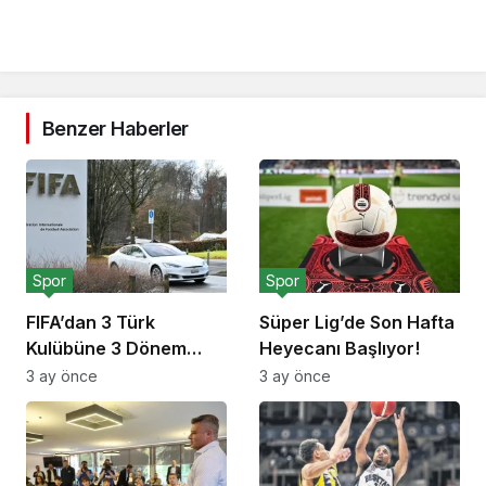
Benzer Haberler
Spor
Spor
FIFA’dan 3 Türk
Süper Lig’de Son Hafta
Kulübüne 3 Dönem
Heyecanı Başlıyor!
Transfer Yasağı!
3 ay önce
3 ay önce