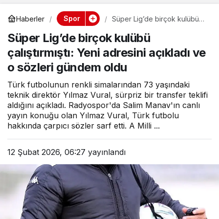
Spor
Haberler
Süper Lig’de birçok kulübü
çalıştırmıştı: Yeni adresini
Süper Lig’de birçok kulübü
açıkladı ve o sözleri gündem
oldu
çalıştırmıştı: Yeni adresini açıkladı ve
o sözleri gündem oldu
Türk futbolunun renkli simalarından 73 yaşındaki
teknik direktör Yılmaz Vural, sürpriz bir transfer teklifi
aldığını açıkladı. Radyospor'da Salim Manav'ın canlı
yayın konuğu olan Yılmaz Vural, Türk futbolu
hakkında çarpıcı sözler sarf etti. A Milli ...
12 Şubat 2026, 06:27
yayınlandı