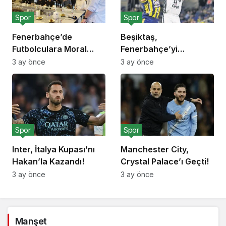
Spor
Spor
Fenerbahçe’de
Beşiktaş,
Futbolculara Moral
Fenerbahçe’yi
Yemeği!
Deplasmanda Yendi!
3 ay önce
3 ay önce
Spor
Spor
Inter, İtalya Kupası’nı
Manchester City,
Hakan’la Kazandı!
Crystal Palace’ı Geçti!
3 ay önce
3 ay önce
Manşet