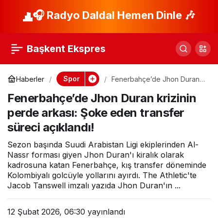
Süper Lig’de birçok
🎧 Radyo Daldal Hemen Dinle 🎶
Paylaş
kulübü çalıştırmıştı:
Başkent Ekspres
Yeni adresini açıkladı
Spor
Haberler
Fenerbahçe’de Jhon Duran
krizinin perde arkası: Şoke
ve o sözleri gündem
Fenerbahçe’de Jhon Duran krizinin
eden transfer süreci
açıklandı!
perde arkası: Şoke eden transfer
oldu
süreci açıklandı!
Sezon başında Suudi Arabistan Ligi ekiplerinden Al-
Nassr forması giyen Jhon Duran'ı kiralık olarak
kadrosuna katan Fenerbahçe, kış transfer döneminde
Kolombiyalı golcüyle yollarını ayırdı. The Athletic'te
Jacob Tanswell imzalı yazıda Jhon Duran'ın ...
12 Şubat 2026, 06:30
yayınlandı