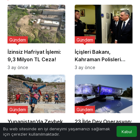
Gündem
Gündem
İzinsiz Hafriyat İşlemi:
İçişleri Bakanı,
9,3 Milyon TL Ceza!
Kahraman Polisleri
Ziyaret Etti
3 ay önce
3 ay önce
Gündem
Gündem
Yunanistan’da Zeybek
23 İlde Dev Operasyon:
Tartışması Alevlendi!
405 Gözaltı!
Bu web sitesinde en iyi deneyimi yaşamanızı sağlamak
Kabul
için çerezler kullanılmaktadır.
3 ay önce
3 ay önce