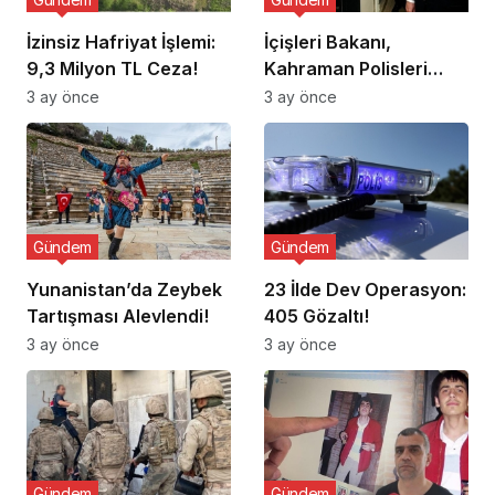
İzinsiz Hafriyat İşlemi:
İçişleri Bakanı,
9,3 Milyon TL Ceza!
Kahraman Polisleri
Ziyaret Etti
3 ay önce
3 ay önce
Gündem
Gündem
Yunanistan’da Zeybek
23 İlde Dev Operasyon:
Tartışması Alevlendi!
405 Gözaltı!
3 ay önce
3 ay önce
Gündem
Gündem