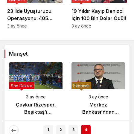
23 İlde Uyuşturucu
19 Yıldır Kayıp Denizci
Operasyonu: 405
İçin 100 Bin Dolar Ödül!
Gözaltı!
3 ay önce
3 ay önce
Manşet
Gündem
Son Dakika
3 ay önce
3 ay önce
Yunanistan’da
Çaykur Rizespor,
Zeybek Tartışması
Beşiktaş’ı
Alevlendi!
Ağırlıyor!
1
2
3
4