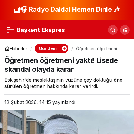
Bahçe Duvarı
🎧 Radyo Daldal Hemen Dinle 🎶
Paylaş
Kamyonetin Üzerine
Başkent Ekspres
Çöktü, Sürücü
Gündem
Haberler
Öğretmen öğretmeni
yaktı! Lisede skandal
Hayatını Kaybetti
Öğretmen öğretmeni yaktı! Lisede
olayda karar
skandal olayda karar
Eskişehir'de meslektaşının yüzüne çay döktüğü öne
sürülen öğretmen hakkında karar verirdi.
12 Şubat 2026, 14:15
yayınlandı