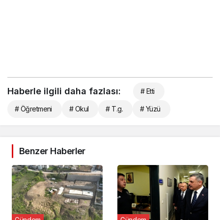
Haberle ilgili daha fazlası:
# Etti
# Öğretmeni
# Okul
# T.g.
# Yüzü
Benzer Haberler
Gündem
Gündem