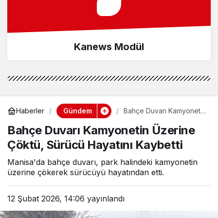
Kanews Modül
Gündem
Haberler
Bahçe Duvarı Kamyonetin
Üzerine Çöktü, Sürücü
Bahçe Duvarı Kamyonetin Üzerine
Hayatını Kaybetti
Çöktü, Sürücü Hayatını Kaybetti
Manisa'da bahçe duvarı, park halindeki kamyonetin
üzerine çökerek sürücüyü hayatından etti.
12 Şubat 2026, 14:06
yayınlandı