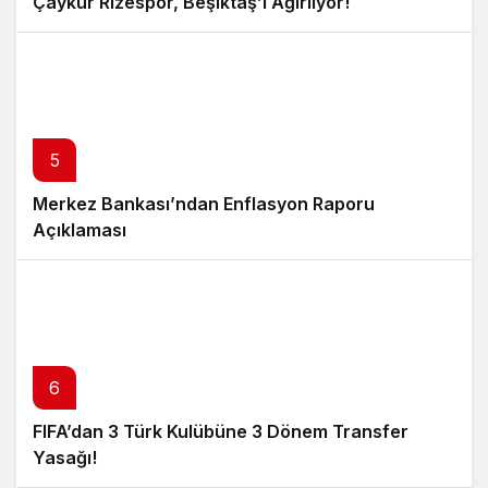
Çaykur Rizespor, Beşiktaş’ı Ağırlıyor!
5
Merkez Bankası’ndan Enflasyon Raporu
Açıklaması
6
FIFA’dan 3 Türk Kulübüne 3 Dönem Transfer
Yasağı!