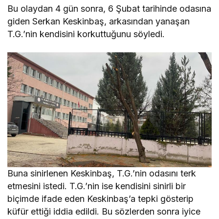
Bu olaydan 4 gün sonra, 6 Şubat tarihinde odasına
giden Serkan Keskinbaş, arkasından yanaşan
T.G.’nin kendisini korkuttuğunu söyledi.
Buna sinirlenen Keskinbaş, T.G.’nin odasını terk
etmesini istedi. T.G.’nin ise kendisini sinirli bir
biçimde ifade eden Keskinbaş’a tepki gösterip
küfür ettiği iddia edildi. Bu sözlerden sonra iyice