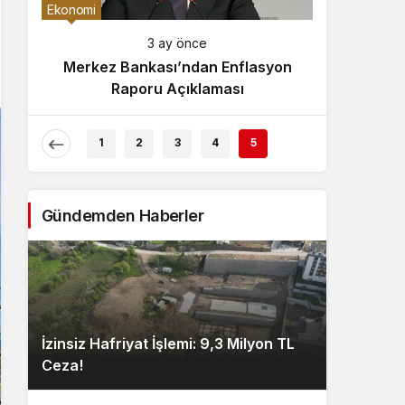
Gece Modu
Ekonomi
Gece modunu seçin.
3 ay önce
Merkez Bankası’ndan Enflasyon
Sistem Modu
Raporu Açıklaması
Sistem modunu seçin.
1
2
3
4
5
Gündemden Haberler
İzinsiz Hafriyat İşlemi: 9,3 Milyon TL
Ceza!