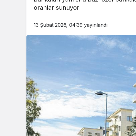
em
Gündem
oranlar sunuyor
3 ay önce
3 ay ö
leri Bakanı, Kahraman Polisleri
Yunanistan’da Zey
13 Şubat 2026, 04:39
yayınlandı
Ziyaret Etti
Alevlen