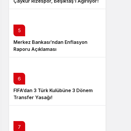
Çaykur Rizespor, Beşiktaş’ı Ağırlıyor!
5
Merkez Bankası’ndan Enflasyon
Raporu Açıklaması
6
FIFA’dan 3 Türk Kulübüne 3 Dönem
Transfer Yasağı!
7