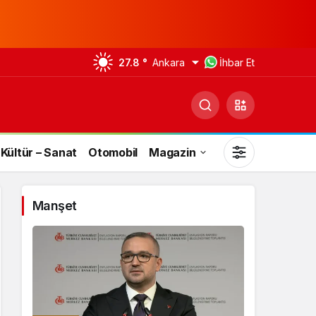
27.8 °
Ankara
İhbar Et
Kültür – Sanat
Otomobil
Magazin
Manşet
Gündüz Modu
Gündüz modunu seçin.