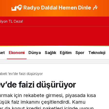
🎧 Radyo Daldal Hemen Dinle 🎶
 Milyon TL Ceza!
set
Ekonomi
Dünya
Sağlık
Eğitim
Spor
Teknoloji
beti ‘ev’de faizi düşürüyor
ev’de faizi düşürüyor
tırmak için rekabete girmesi, piyasada kısa
üşük faiz imkanını çeşitlendirdi. Kamu
ar da konut kredisi paketleri içinde uygun