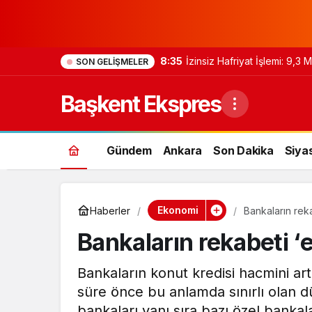
8:35
İzinsiz Hafriyat İşlemi: 9,3
SON GELIŞMELER
Başkent Ekspres
Gündem
Ankara
Son Dakika
Siya
Ekonomi
Haberler
Bankaların reka
Bankaların rekabeti ‘
Bankaların konut kredisi hacmini ar
süre önce bu anlamda sınırlı olan d
bankaları yanı sıra bazı özel bankal