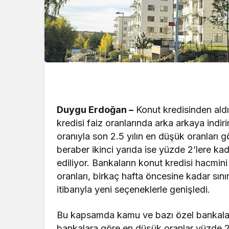
Duygu Erdoğan –
Konut kredisinden aldı
kredisi faiz oranlarında arka arkaya indi
oranıyla son 2.5 yılın en düşük oranları g
beraber ikinci yarıda ise yüzde 2’lere kad
ediliyor. Bankaların konut kredisi hacmin
oranları, birkaç hafta öncesine kadar sını
itibarıyla yeni seçeneklerle genişledi.
Bu kapsamda kamu ve bazı özel bankalard
bankalara göre en düşük oranlar yüzde 