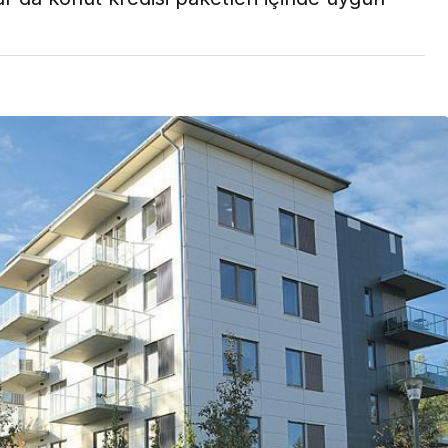
Son Dakika
nce
3 ay önce
bek Tartışması
Çaykur Rizespor, Beşiktaş’ı
di!
Ağırlıyor!