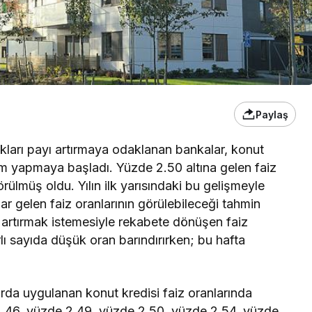
Paylaş
kları payı artırmaya odaklanan bankalar, konut
rim yapmaya başladı. Yüzde 2.50 altına gelen faiz
örülmüş oldu. Yılın ilk yarısındaki bu gelişmeyle
ar gelen faiz oranlarının görülebileceği tahmin
i artırmak istemesiyle rekabete dönüşen faiz
rlı sayıda düşük oran barındırırken; bu hafta
a uygulanan konut kredisi faiz oranlarında
2.46, yüzde 2.49, yüzde 2.50, yüzde 2.54, yüzde