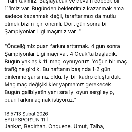
“Tam takımız. Başlayacak ve devam edecek bir
11’imiz var. Bugünden beklentimiz kazanmak ama
sadece kazanmak değil, taraftarımızı da mutlu
etmek bizim için önemli. Dört gün sonra bir
Şampiyonlar Ligi maçımız var. “
“Önceliğimiz puan farkını arttırmak. 4 gün sonra
Şampiyonlar Ligi maçı var. 4 Ocak’ta başladık.
Bugün yaklaşık 11. maçı oynuyoruz. Yoğun bir maç
trafiğine girdik. Bu haftanın başında 1-2 gün
dinlenme şansımız oldu. İyi bir kadro oluşturduk.
Maç maç değişiklikler yapmamız gerekecek.
Bugün galibiyetin yanı sıra iyi oyun sergileyip,
puan farkını açmak istiyoruz.”
18:57
13 Şubat 2026
EYÜPSPOR’UN 11’İ
Jankat, Bedirhan, Onguene, Umut, Talha,