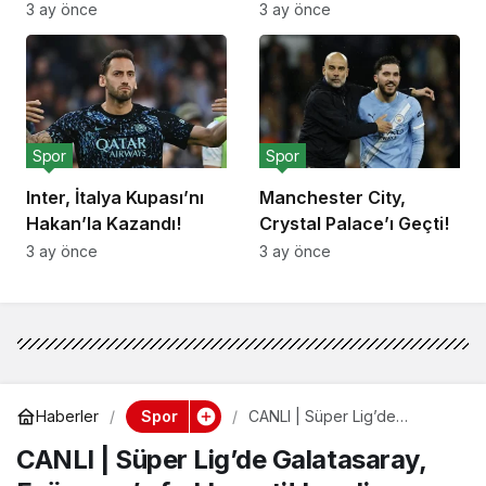
Yemeği!
Deplasmanda Yendi!
3 ay önce
3 ay önce
Spor
Spor
Inter, İtalya Kupası’nı
Manchester City,
Hakan’la Kazandı!
Crystal Palace’ı Geçti!
3 ay önce
3 ay önce
Spor
Haberler
CANLI | Süper Lig’de
Galatasaray, Eyüpspor’u farklı
CANLI | Süper Lig’de Galatasaray,
geçti! Icardi maça damga
vurdu