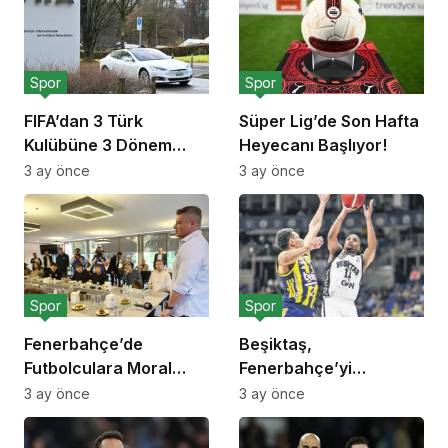
Spor
Spor
FIFA’dan 3 Türk
Süper Lig’de Son Hafta
Kulübüne 3 Dönem
Heyecanı Başlıyor!
Transfer Yasağı!
3 ay önce
3 ay önce
Spor
Spor
Fenerbahçe’de
Beşiktaş,
Futbolculara Moral
Fenerbahçe’yi
Yemeği!
Deplasmanda Yendi!
3 ay önce
3 ay önce