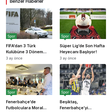
Benzer Haberler
Spor
Spor
FIFA’dan 3 Türk
Süper Lig’de Son Hafta
Kulübüne 3 Dönem
Heyecanı Başlıyor!
Transfer Yasağı!
3 ay önce
3 ay önce
Spor
Spor
Fenerbahçe’de
Beşiktaş,
Futbolculara Moral
Fenerbahçe’yi