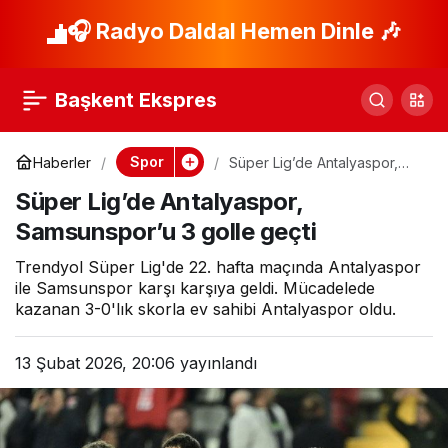
CANLI | Süper Lig’de
🎧 Radyo Daldal Hemen Dinle 🎶
Paylaş
Galatasaray,
Başkent Ekspres
Eyüpspor’u farklı
Spor
Haberler
Süper Lig’de Antalyaspor,
Samsunspor’u 3 golle geçti
geçti! Icardi maça
Süper Lig’de Antalyaspor,
Samsunspor’u 3 golle geçti
damga vurdu
Trendyol Süper Lig'de 22. hafta maçında Antalyaspor
ile Samsunspor karşı karşıya geldi. Mücadelede
kazanan 3-0'lık skorla ev sahibi Antalyaspor oldu.
13 Şubat 2026, 20:06
yayınlandı