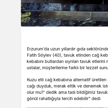
Erzurum’da uzun yıllardır gıda sektöründ
Fatih Söylev (40), tavuk etinden cağ kebab
kebabını butlardan sıyrılan tavuk etlerini
ustalar, müşterilerine farklı bir lezzet sun
Kuzu etli cağ kebabına alternatif üretil
cağı duyduk, merak ettik ve denemek ist
olur mu?’ dedik ama tadı bildiğimiz tavukl
gönül rahatlığıyla tercih edebilir” dedi.