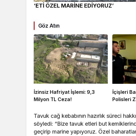
‘ETİ ÖZEL MARİNE EDİYORUZ’
Göz Atın
İzinsiz Hafriyat İşlemi: 9,3
İçişleri 
Milyon TL Ceza!
Polisleri Z
Tavuk cağ kebabının hazırlık süreci hak
söyledi: “Bize tavuk etleri but kemiklerin
geçirip marine yapıyoruz. Özel baharatlarl