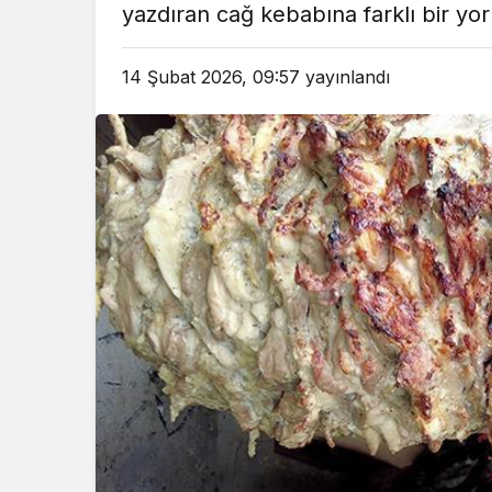
yazdıran cağ kebabına farklı bir yor
em
Gündem
3 ay önce
3 ay ö
14 Şubat 2026, 09:57
yayınlandı
leri Bakanı, Kahraman Polisleri
Yunanistan’da Zey
Ziyaret Etti
Alevlen