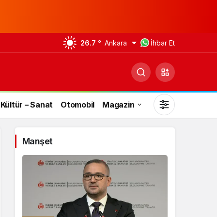
26.7 °
Ankara
İhbar Et
Kültür – Sanat
Otomobil
Magazin
Manşet
Gündüz Modu
Gündüz modunu seçin.