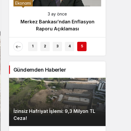
Gece Modu
Ekonomi
Gece modunu seçin.
3 ay önce
Merkez Bankası’ndan Enflasyon
Sistem Modu
Raporu Açıklaması
Sistem modunu seçin.
1
2
3
4
5
Gündemden Haberler
İzinsiz Hafriyat İşlemi: 9,3 Milyon TL
Ceza!