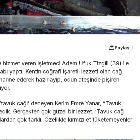
Paylaş
e hizmet veren işletmeci Adem Ufuk Tizgili (39) ile
ı yaptı. Kentin coğrafi işaretli lezzeti olan cağ
 marine ederek hazırlayıp, odun ateşinde pişiren
uyor.
en ‘tavuk cağı’ deneyen Kerim Emre Yanar, “Tavuk
edik. Gerçekten çok güzel bir lezzet. ‘Tavuk cağ
ardan çok farklı. Özellikle kırmızı et tüketemeyenler