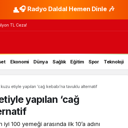
🎧 Radyo Daldal Hemen Dinle 🎶
 Milyon TL Ceza!
set
Ekonomi
Dünya
Sağlık
Eğitim
Spor
Teknoloji
n kuzu etiyle yapılan ‘cağ kebabı’na tavuklu alternatif
etiyle yapılan ‘cağ
ernatif
 iyi 100 yemeği arasında ilk 10’a adını