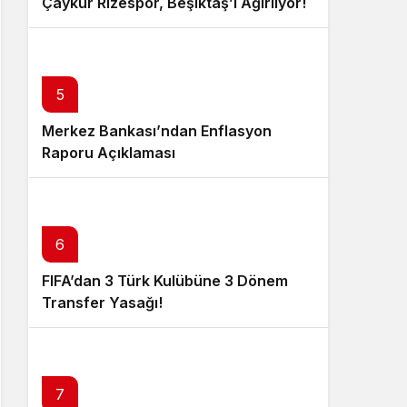
Çaykur Rizespor, Beşiktaş’ı Ağırlıyor!
5
Merkez Bankası’ndan Enflasyon
Raporu Açıklaması
6
FIFA’dan 3 Türk Kulübüne 3 Dönem
Transfer Yasağı!
7