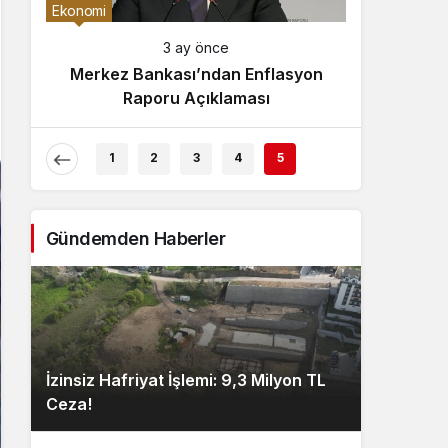
Gece Modu
Ekonomi
Gece modunu seçin.
3 ay önce
Merkez Bankası’ndan Enflasyon
Sistem Modu
Raporu Açıklaması
Sistem modunu seçin.
1
2
3
4
5
Gündemden Haberler
İzinsiz Hafriyat İşlemi: 9,3 Milyon TL
Ceza!