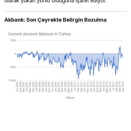
olarak yukarı yönlü olduğuna işaret ediyor.
Akbank: Son Çeyrekte Belirgin Bozulma