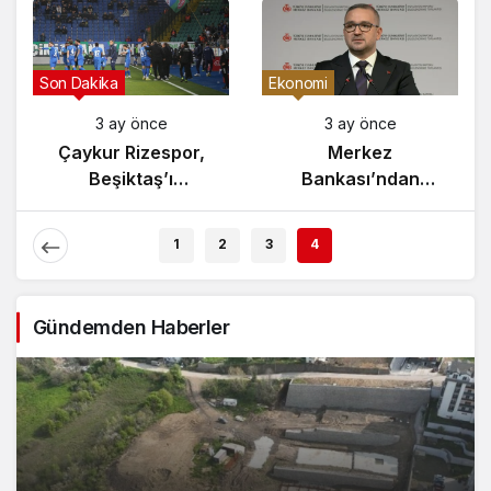
Gündem
Son Dakika
3 ay önce
3 ay önce
Yunanistan’da
Çaykur Rizespor,
Zeybek Tartışması
Beşiktaş’ı
Alevlendi!
Ağırlıyor!
1
2
3
4
Gündemden Haberler