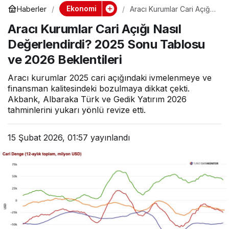
Ekonomi
Haberler
Aracı Kurumlar Cari Açığı
Nasıl Değerlendirdi?
Aracı Kurumlar Cari Açığı Nasıl
2025 Sonu Tablosu ve
2026 Beklentileri
Değerlendirdi? 2025 Sonu Tablosu
ve 2026 Beklentileri
Aracı kurumlar 2025 cari açığındaki ivmelenmeye ve
finansman kalitesindeki bozulmaya dikkat çekti.
Akbank, Albaraka Türk ve Gedik Yatırım 2026
tahminlerini yukarı yönlü revize etti.
15 Şubat 2026, 01:57
yayınlandı