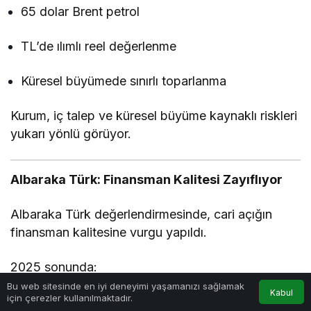
65 dolar Brent petrol
TL’de ılımlı reel değerlenme
Küresel büyümede sınırlı toparlanma
Kurum, iç talep ve küresel büyüme kaynaklı riskleri
yukarı yönlü görüyor.
Albaraka Türk: Finansman Kalitesi Zayıflıyor
Albaraka Türk
değerlendirmesinde, cari açığın
finansman kalitesine vurgu yapıldı.
2025 sonunda:
Bu web sitesinde en iyi deneyimi yaşamanızı sağlamak
Kabul
için çerezler kullanılmaktadır.
Net doğrudan yatırımlar %35,5 azalarak 3,2