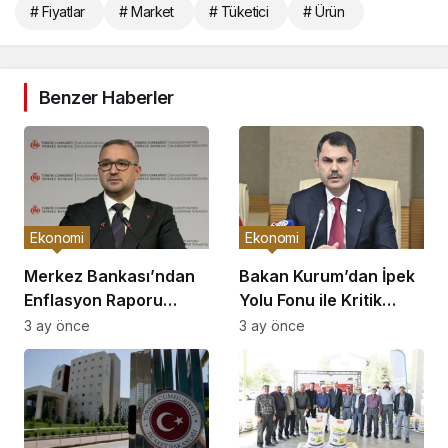
# Fiyatlar
# Market
# Tüketici
# Ürün
Benzer Haberler
Ekonomi
Ekonomi
Merkez Bankası’ndan
Bakan Kurum’dan İpek
Enflasyon Raporu
Yolu Fonu ile Kritik
Açıklaması
Görüşme
3 ay önce
3 ay önce