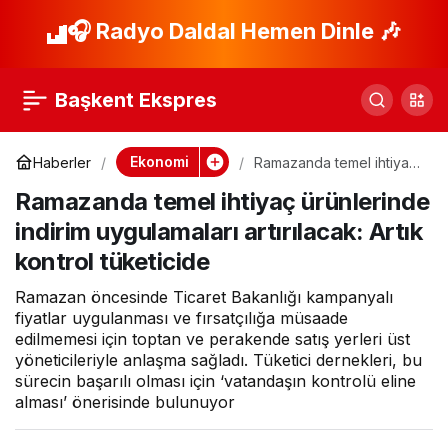
Aracı Kurumlar Cari
🎧 Radyo Daldal Hemen Dinle 🎶
Paylaş
Açığı Nasıl
Başkent Ekspres
Değerlendirdi? 2025
Ekonomi
Haberler
Ramazanda temel ihtiyaç
ürünlerinde indirim
Sonu Tablosu ve
Ramazanda temel ihtiyaç ürünlerinde
uygulamaları artırılacak:
Artık kontrol tüketicide
indirim uygulamaları artırılacak: Artık
2026 Beklentileri
kontrol tüketicide
Ramazan öncesinde Ticaret Bakanlığı kampanyalı
fiyatlar uygulanması ve fırsatçılığa müsaade
edilmemesi için toptan ve perakende satış yerleri üst
yöneticileriyle anlaşma sağladı. Tüketici dernekleri, bu
sürecin başarılı olması için ‘vatandaşın kontrolü eline
alması’ önerisinde bulunuyor