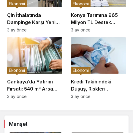
Ekonomi
Ekonomi
Çin İthalatında
Konya Tarımına 965
Dampinge Karşı Yeni
Milyon TL Destek
Önlemler!
Açıklaması
3 ay önce
3 ay önce
Ekonomi
Ekonomi
Çankaya’da Yatırım
Kredi Takibindeki
Fırsatı: 540 m² Arsa
Düşüş, Riskleri
Satışı
Artırıyor!
3 ay önce
3 ay önce
Manşet