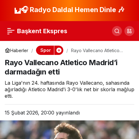
Zafer 90+6’da geldi!
🎧 Radyo Daldal Hemen Dinle 🎶
Paylaş
Kartal’ı
Başkent Ekspres
deplasmandan genç
Spor
Haberler
Rayo Vallecano Atletico
Madrid’i darmadağın etti
yıldızı çıkardı
Rayo Vallecano Atletico Madrid’i
darmadağın etti
La Liga'nın 24. haftasında Rayo Vallecano, sahasında
ağırladığı Atletico Madrid'i 3-0'lık net bir skorla mağlup
etti.
15 Şubat 2026, 20:00
yayınlandı