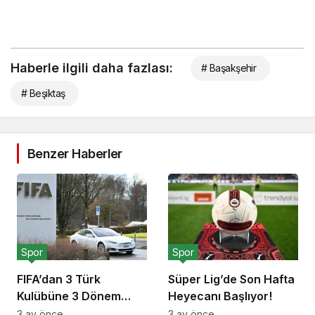
Haberle ilgili daha fazlası:
# Başakşehir
# Beşiktaş
Benzer Haberler
Spor
Spor
FIFA’dan 3 Türk
Süper Lig’de Son Hafta
Kulübüne 3 Dönem
Heyecanı Başlıyor!
Transfer Yasağı!
3 ay önce
3 ay önce