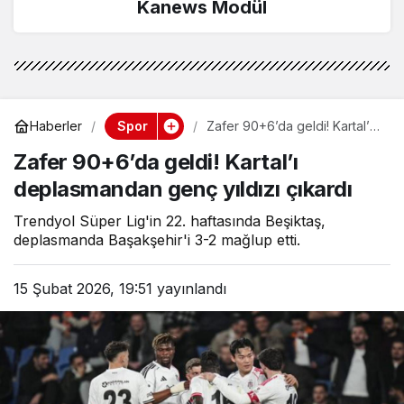
Kanews Modül
Spor
Haberler
Zafer 90+6’da geldi! Kartal’ı
deplasmandan genç yıldızı
Zafer 90+6’da geldi! Kartal’ı
çıkardı
deplasmandan genç yıldızı çıkardı
Trendyol Süper Lig'in 22. haftasında Beşiktaş,
deplasmanda Başakşehir'i 3-2 mağlup etti.
15 Şubat 2026, 19:51
yayınlandı