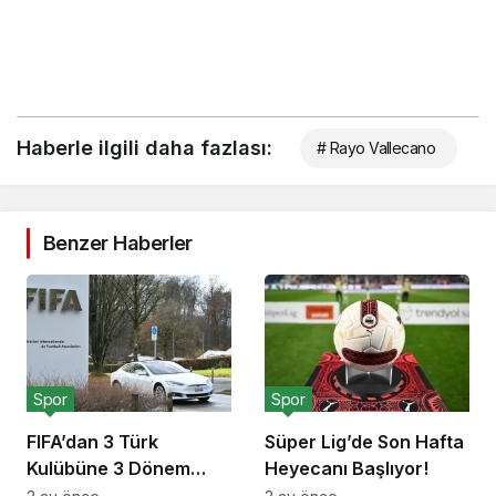
Haberle ilgili daha fazlası:
# Rayo Vallecano
Benzer Haberler
Spor
Spor
FIFA’dan 3 Türk
Süper Lig’de Son Hafta
Kulübüne 3 Dönem
Heyecanı Başlıyor!
Transfer Yasağı!