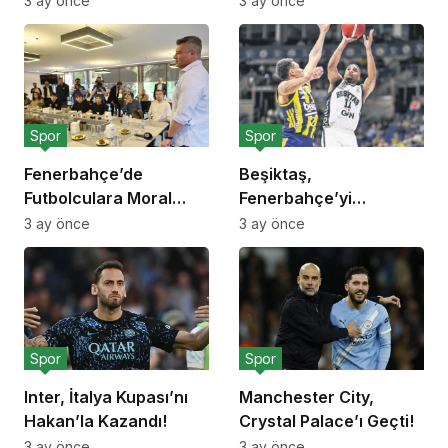
3 ay önce
3 ay önce
Spor
Spor
Fenerbahçe’de
Beşiktaş,
Futbolculara Moral
Fenerbahçe’yi
Yemeği!
Deplasmanda Yendi!
3 ay önce
3 ay önce
Spor
Spor
Inter, İtalya Kupası’nı
Manchester City,
Hakan’la Kazandı!
Crystal Palace’ı Geçti!
3 ay önce
3 ay önce