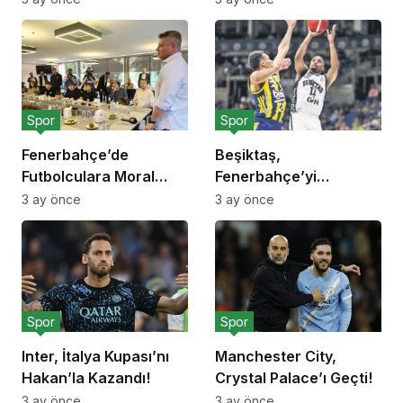
Spor
Spor
Fenerbahçe’de
Beşiktaş,
Futbolculara Moral
Fenerbahçe’yi
Yemeği!
Deplasmanda Yendi!
3 ay önce
3 ay önce
Spor
Spor
Inter, İtalya Kupası’nı
Manchester City,
Hakan’la Kazandı!
Crystal Palace’ı Geçti!
3 ay önce
3 ay önce