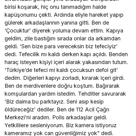
birisi koşarak, hiç onu tanımadığım halde
kapüşonumu çekti. Ardında eliyle hareket yapıp
gülerek arkadaşlarının yanına gitti. Ben de
‘Çocuktur’ diyerek yoluma devam ettim. Kapıya
geldim, zile bastığım sırada onlar da arkamdan
geldi. ‘Sen bize para vereceksin biz tefeciyiz’
dedi. Tefecilik mı kaldı derken kapı açıldı. Benden
haraç isteyen kişiyi içeri alarak yakasından tutum.
‘Türkiye’de tefeci mi kaldı çocuksun defol git’
dedim. Diğerleri kapıyı zorladı, kırarak içeri girdi.
Ben de merdivenlere doğru koştum. Bağırarak
komşulardan yardım istedim. Tehditler savurarak
‘Biz daima bu parktayız. Seni asıp kesip
öldüreceğiz’ dediler. Ben de 112 Acil Çağrı
Merkezi’ni aradım. Polis arkadaşlar geldi.
Yetkililere sesleniyorum. Biz kamera istiyoruz
kameramız yok can güvenliğimiz yok” dedi.