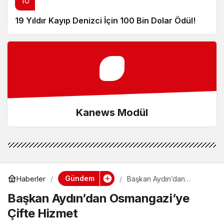
10
19 Yıldır Kayıp Denizci İçin 100 Bin Dolar Ödül!
Kanews Modül
Gündem
Haberler
Başkan Aydın’dan
Osmangazi’ye Çifte
Başkan Aydın’dan Osmangazi’ye
Hizmet
Çifte Hizmet