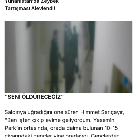
Yunanistan’da Zeybek
Tartışması Alevlendi!
“SENİ ÖLDÜRECEĞİZ”
Saldırıya uğradığını öne süren Himmet Sarıçayır,
“Ben işten çıkıp evime geliyordum. Yasemin
Park’ın ortasında, orada daima bulunan 10-15
civarındaki gençler yine oradaydı. Gençlerden