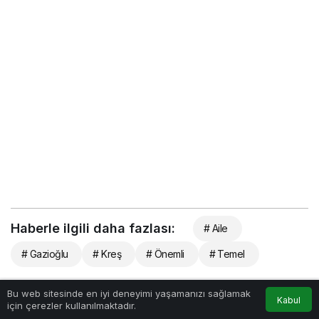
Haberle ilgili daha fazlası:
# Aile
# Gazioğlu
# Kreş
# Önemli
# Temel
Bu web sitesinde en iyi deneyimi yaşamanızı sağlamak
Kabul
için çerezler kullanılmaktadır.
Benzer Haberler