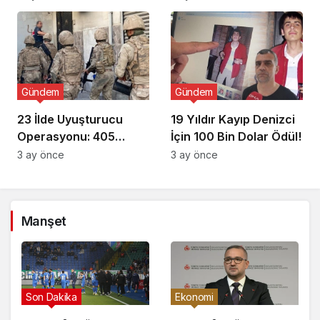
Gündem
Gündem
23 İlde Uyuşturucu
19 Yıldır Kayıp Denizci
Operasyonu: 405
İçin 100 Bin Dolar Ödül!
Gözaltı!
3 ay önce
3 ay önce
Manşet
Son Dakika
Ekonomi