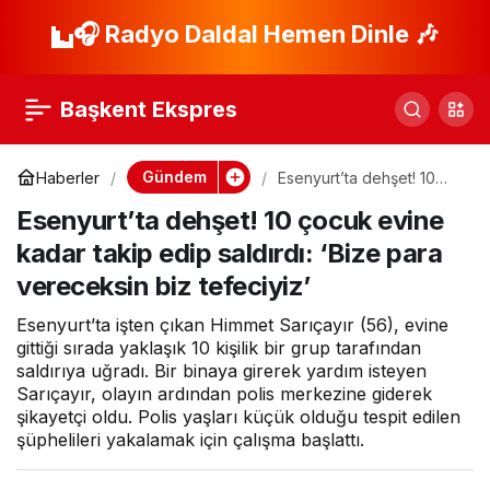
Başkan Aydın’dan
🎧 Radyo Daldal Hemen Dinle 🎶
Paylaş
Osmangazi’ye Çifte
Başkent Ekspres
Hizmet
Gündem
Haberler
Esenyurt’ta dehşet! 10
çocuk evine kadar takip
Esenyurt’ta dehşet! 10 çocuk evine
edip saldırdı: ‘Bize para
vereceksin biz tefeciyiz’
kadar takip edip saldırdı: ‘Bize para
vereceksin biz tefeciyiz’
Esenyurt’ta işten çıkan Himmet Sarıçayır (56), evine
gittiği sırada yaklaşık 10 kişilik bir grup tarafından
saldırıya uğradı. Bir binaya girerek yardım isteyen
Sarıçayır, olayın ardından polis merkezine giderek
şikayetçi oldu. Polis yaşları küçük olduğu tespit edilen
şüphelileri yakalamak için çalışma başlattı.