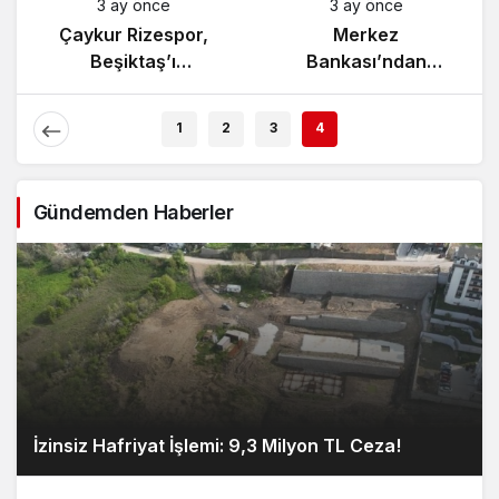
ay önce
3 ay önce
3 ay ö
nistan’da
Çaykur Rizespor,
Merk
 Tartışması
Beşiktaş’ı
Bankası
evlendi!
Ağırlıyor!
Enflasyon
Açıkla
1
2
3
4
Gündemden Haberler
İzinsiz Hafriyat İşlemi: 9,3 Milyon TL Ceza!