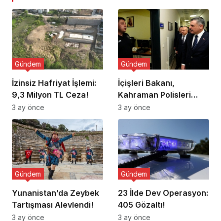
Gündem
Gündem
İzinsiz Hafriyat İşlemi:
İçişleri Bakanı,
9,3 Milyon TL Ceza!
Kahraman Polisleri
Ziyaret Etti
3 ay önce
3 ay önce
Gündem
Gündem
Yunanistan’da Zeybek
23 İlde Dev Operasyon:
Tartışması Alevlendi!
405 Gözaltı!
3 ay önce
3 ay önce