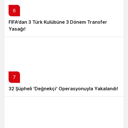
6
FIFA’dan 3 Türk Kulübüne 3 Dönem Transfer
Yasağı!
7
32 Şüpheli ‘Değnekçi’ Operasyonuyla Yakalandı!