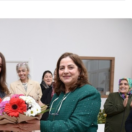
Son Dakika
nce
3 ay önce
bek Tartışması
Çaykur Rizespor, Beşiktaş’ı
di!
Ağırlıyor!