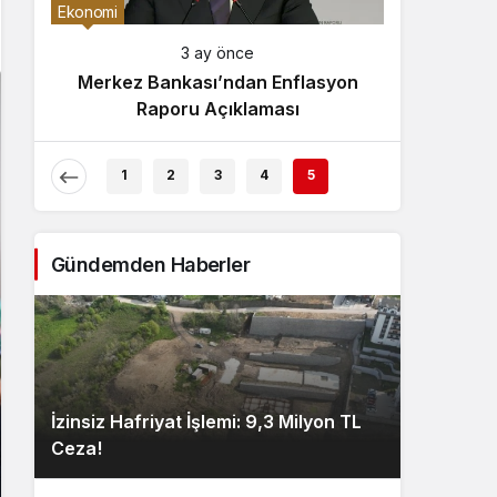
Gece Modu
Ekonomi
Gece modunu seçin.
3 ay önce
Merkez Bankası’ndan Enflasyon
Sistem Modu
Raporu Açıklaması
Sistem modunu seçin.
1
2
3
4
5
Gündemden Haberler
İzinsiz Hafriyat İşlemi: 9,3 Milyon TL
Ceza!