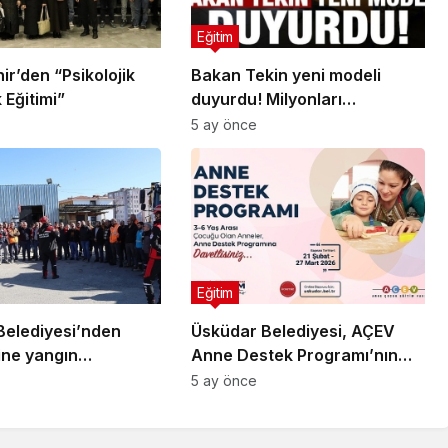
Eğitim
r’den “Psikolojik
Bakan Tekin yeni modeli
 Eğitimi”
duyurdu! Milyonları
ilgilendiriyor, tam tersi
5 ay önce
olacak…
Eğitim
Belediyesi’nden
Üsküdar Belediyesi, AÇEV
ine yangın
Anne Destek Programı’nın
ık eğitimi
İkincisini Başlatıyor
5 ay önce