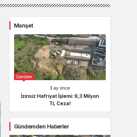
Manşet
Gündem
Günde
3 ay önce
İzinsiz Hafriyat İşlemi: 9,3 Milyon
İçişl
TL Ceza!
Gündemden Haberler