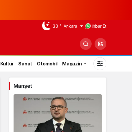
30 °
Ankara
İhbar Et
Kültür – Sanat
Otomobil
Magazin
Manşet
Gündüz Modu
Gündüz modunu seçin.