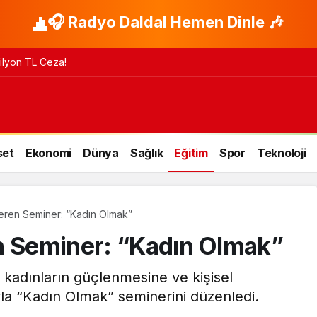
🎧 Radyo Daldal Hemen Dinle 🎶
 Milyon TL Ceza!
set
Ekonomi
Dünya
Sağlık
Eğitim
Spor
Teknoloji
Veren Seminer: “Kadın Olmak”
n Seminer: “Kadın Olmak”
 kadınların güçlenmesine ve kişisel
yla “Kadın Olmak” seminerini düzenledi.