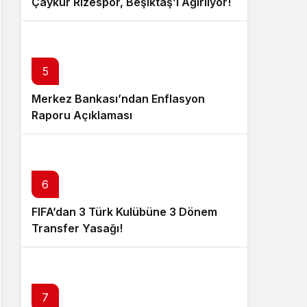
Çaykur Rizespor, Beşiktaş’ı Ağırlıyor!
5
Merkez Bankası’ndan Enflasyon
Raporu Açıklaması
6
FIFA’dan 3 Türk Kulübüne 3 Dönem
Transfer Yasağı!
7