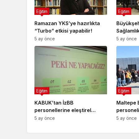
Eğitim
Eğitim
Ramazan YKS’ye hazırlıkta
Büyükşehi
“Turbo” etkisi yapabilir!
Sağlamlık
5 ay önce
5 ay önce
Eğitim
Eğitim
KABUK’tan İzBB
Maltepe 
personellerine eleştirel
personel
medya okuryazarlığı ve dijital
farkındal
5 ay önce
5 ay önce
şiddet eğitimi