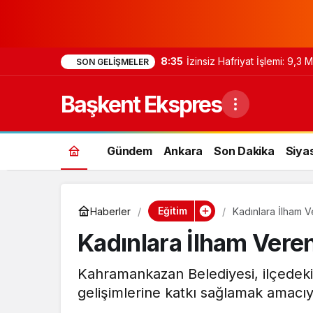
8:35
İzinsiz Hafriyat İşlemi: 9,3
SON GELIŞMELER
Başkent Ekspres
Gündem
Ankara
Son Dakika
Siya
Eğitim
Haberler
Kadınlara İlham 
Kadınlara İlham Vere
Kahramankazan Belediyesi, ilçedeki
gelişimlerine katkı sağlamak amacı