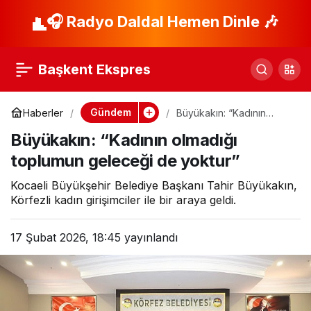
Didim Belediyesi Can
🎧 Radyo Daldal Hemen Dinle 🎶
Paylaş
Dostlar İçin Mama
Başkent Ekspres
Üretiminde
Gündem
Haberler
Büyükakın: “Kadının
olmadığı toplumun
Kapasiteyi Artırdı
Büyükakın: “Kadının olmadığı
geleceği de yoktur”
toplumun geleceği de yoktur”
Kocaeli Büyükşehir Belediye Başkanı Tahir Büyükakın,
Körfezli kadın girişimciler ile bir araya geldi.
17 Şubat 2026, 18:45
yayınlandı