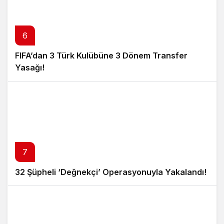
6
FIFA’dan 3 Türk Kulübüne 3 Dönem Transfer
Yasağı!
7
32 Şüpheli ‘Değnekçi’ Operasyonuyla Yakalandı!