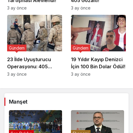
Tartışması Alevlendi!
405 Gözaltı!
3 ay önce
3 ay önce
Gündem
Gündem
23 İlde Uyuşturucu
19 Yıldır Kayıp Denizci
Operasyonu: 405
İçin 100 Bin Dolar Ödül!
Gözaltı!
3 ay önce
3 ay önce
Manşet