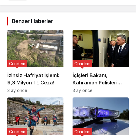
Benzer Haberler
Gündem
Gündem
İzinsiz Hafriyat İşlemi:
İçişleri Bakanı,
9,3 Milyon TL Ceza!
Kahraman Polisleri
Ziyaret Etti
3 ay önce
3 ay önce
Gündem
Gündem