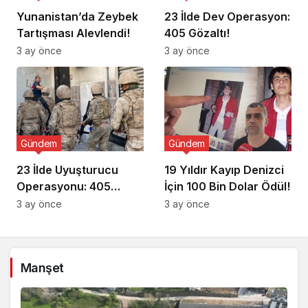
Yunanistan’da Zeybek
23 İlde Dev Operasyon:
Tartışması Alevlendi!
405 Gözaltı!
3 ay önce
3 ay önce
Gündem
Gündem
23 İlde Uyuşturucu
19 Yıldır Kayıp Denizci
Operasyonu: 405
İçin 100 Bin Dolar Ödül!
Gözaltı!
3 ay önce
3 ay önce
Manşet