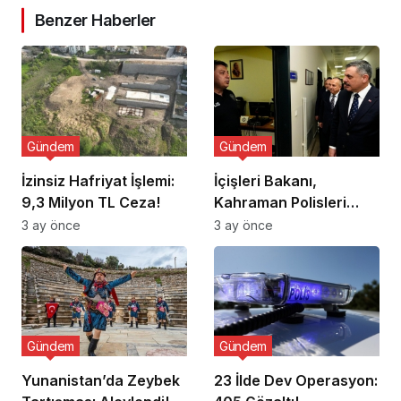
Benzer Haberler
Gündem
Gündem
İzinsiz Hafriyat İşlemi:
İçişleri Bakanı,
9,3 Milyon TL Ceza!
Kahraman Polisleri
Ziyaret Etti
3 ay önce
3 ay önce
Gündem
Gündem
Yunanistan’da Zeybek
23 İlde Dev Operasyon: