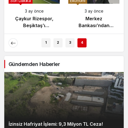
Gündem
Son Dakika
3 ay önce
3 ay önce
Yunanistan’da
Çaykur Rizespor,
Zeybek Tartışması
Beşiktaş’ı
Alevlendi!
Ağırlıyor!
1
2
3
4
Gündemden Haberler
İzinsiz Hafriyat İşlemi: 9,3 Milyon TL Ceza!