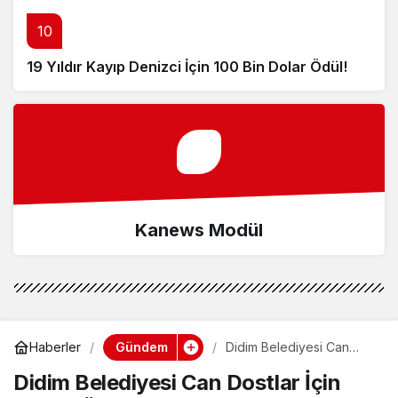
10
19 Yıldır Kayıp Denizci İçin 100 Bin Dolar Ödül!
Kanews Modül
Gündem
Haberler
Didim Belediyesi Can
Dostlar İçin Mama
Didim Belediyesi Can Dostlar İçin
Üretiminde Kapasiteyi
Artırdı