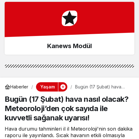
Kanews Modül
Yaşam
Haberler
Bugün (17 Şubat) hava
nasıl olacak?
Bugün (17 Şubat) hava nasıl olacak?
Meteoroloji’den çok sayıda
ile kuvvetli sağanak uyarısı!
Meteoroloji’den çok sayıda ile
kuvvetli sağanak uyarısı!
Hava durumu tahminleri il il Meteoroloji'nin son dakika
raporu ile yayınlandı. Sıcak havanın etkili olmasıyla