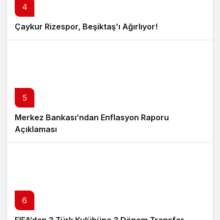
4
Çaykur Rizespor, Beşiktaş’ı Ağırlıyor!
5
Merkez Bankası’ndan Enflasyon Raporu
Açıklaması
6
FIFA’dan 3 Türk Kulübüne 3 Dönem Transfer