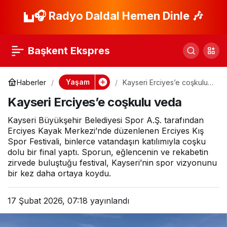
Bugün (17 Şubat)
🎧 Radyo Daldal Hemen Dinle 🎶
Paylaş
hava nasıl olacak?
Başkent Ekspres
Meteoroloji’den çok
Yaşam
Haberler
Kayseri Erciyes’e coşkulu
veda
sayıda ile kuvvetli
Kayseri Erciyes’e coşkulu veda
Kayseri Büyükşehir Belediyesi Spor A.Ş. tarafından
sağanak uyarısı!
Erciyes Kayak Merkezi’nde düzenlenen Erciyes Kış
Spor Festivali, binlerce vatandaşın katılımıyla coşku
dolu bir final yaptı. Sporun, eğlencenin ve rekabetin
zirvede buluştuğu festival, Kayseri’nin spor vizyonunu
bir kez daha ortaya koydu.
17 Şubat 2026, 07:18
yayınlandı