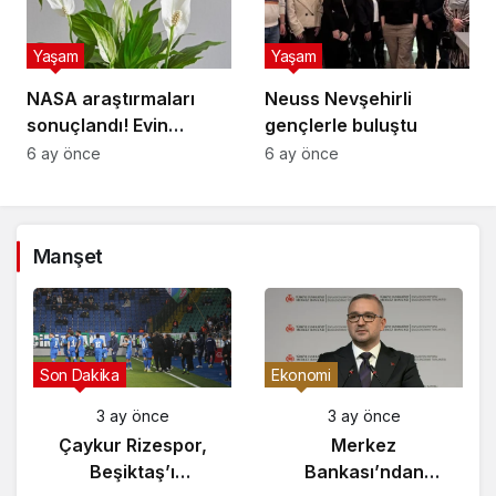
Yaşam
Yaşam
NASA araştırmaları
Neuss Nevşehirli
sonuçlandı! Evin
gençlerle buluştu
havasını yüzde doksan
6 ay önce
6 ay önce
temizleyen çiçek
buymuş
Manşet
Gündem
Son Dakika
3 ay önce
3 ay önce
Yunanistan’da
Çaykur Rizespor,
Zeybek Tartışması
Beşiktaş’ı