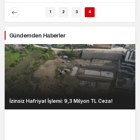
Alevlendi!
Ağırlıyor!
1
2
3
4
Gündemden Haberler
İzinsiz Hafriyat İşlemi: 9,3 Milyon TL Ceza!