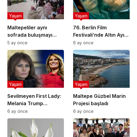
Yaşam
Yaşam
Maltepeliler aynı
76. Berlin Film
sofrada buluşmayı
Festivali’nde Altın Ayı
sürdürüyor
ödülünü Sarı Zarflar
5 ay önce
6 ay önce
kazandı
Yaşam
Yaşam
Sevilmeyen First Lady:
Maltepe Güzbel Marin
Melania Trump
Projesi başladı
popülerlik
6 ay önce
6 ay önce
sıralamasında sondan
ikinci!