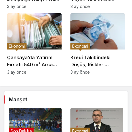
Önlemler!
Açıklaması
3 ay önce
3 ay önce
Ekonomi
Ekonomi
Çankaya’da Yatırım
Kredi Takibindeki
Fırsatı: 540 m² Arsa
Düşüş, Riskleri
Satışı
Artırıyor!
3 ay önce
3 ay önce
Manşet
Gündem
Son Dakika