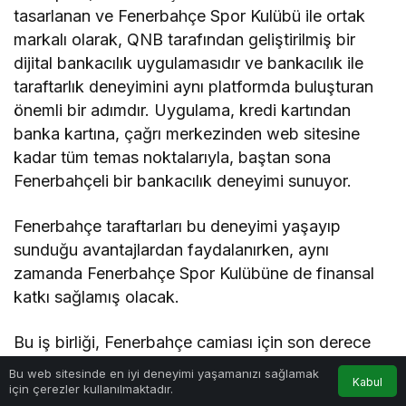
tasarlanan ve Fenerbahçe Spor Kulübü ile ortak
markalı olarak, QNB tarafından geliştirilmiş bir
dijital bankacılık uygulamasıdır ve bankacılık ile
taraftarlık deneyimini aynı platformda buluşturan
önemli bir adımdır. Uygulama, kredi kartından
banka kartına, çağrı merkezinden web sitesine
kadar tüm temas noktalarıyla, baştan sona
Fenerbahçeli bir bankacılık deneyimi sunuyor.
Fenerbahçe taraftarları bu deneyimi yaşayıp
sunduğu avantajlardan faydalanırken, aynı
zamanda Fenerbahçe Spor Kulübüne de finansal
katkı sağlamış olacak.
Bu iş birliği, Fenerbahçe camiası için son derece
değerli ve anlamlı bir adımdır. Fenerbahçe Spor
Bu web sitesinde en iyi deneyimi yaşamanızı sağlamak
Kabul
Kulübü’nü, dijital dünyada attıkları bu vizyoner
için çerezler kullanılmaktadır.