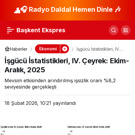
Fenerbahçe ve
🎧 Radyo Daldal Hemen Dinle 🎶
Paylaş
QNB’den Sarı Lacivert
Başkent Ekspres
Bankacılık
Ekonomi
Haberler
İşgücü İstatistikleri, IV.
Çeyrek: Ekim-Aralık, 2025
İşgücü İstatistikleri, IV. Çeyrek: Ekim-
Aralık, 2025
Mevsim etkisinden arındırılmış işsizlik oranı %8,2
seviyesinde gerçekleşti
18 Şubat 2026, 10:21
yayınlandı