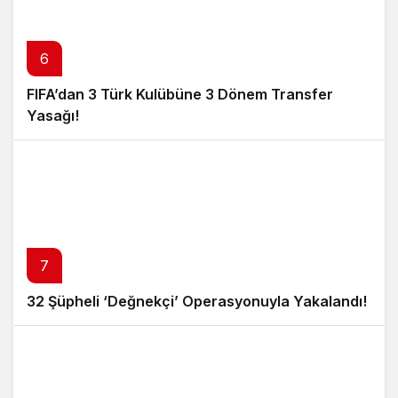
6
FIFA’dan 3 Türk Kulübüne 3 Dönem Transfer
Yasağı!
7
32 Şüpheli ‘Değnekçi’ Operasyonuyla Yakalandı!