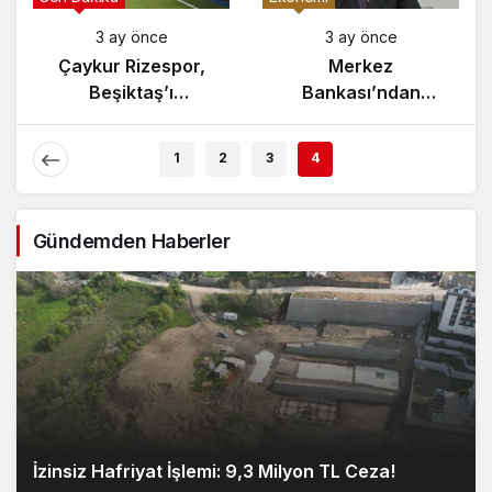
3 ay önce
3 ay önce
Yunanistan’da
Çaykur Rizespor,
Zeybek Tartışması
Beşiktaş’ı
Alevlendi!
Ağırlıyor!
1
2
3
4
Gündemden Haberler
İzinsiz Hafriyat İşlemi: 9,3 Milyon TL Ceza!