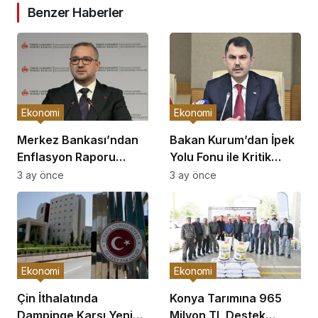
Benzer Haberler
Ekonomi
Ekonomi
Merkez Bankası’ndan
Bakan Kurum’dan İpek
Enflasyon Raporu
Yolu Fonu ile Kritik
Açıklaması
Görüşme
3 ay önce
3 ay önce
Ekonomi
Ekonomi
Çin İthalatında
Konya Tarımına 965
Dampinge Karşı Yeni
Milyon TL Destek