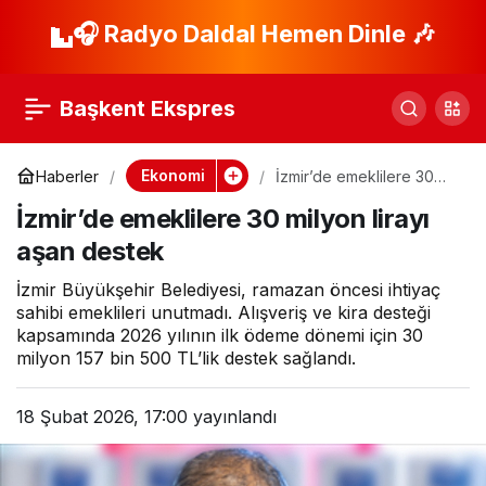
Bakan Kurum,
🎧 Radyo Daldal Hemen Dinle 🎶
Paylaş
Afyonkarahisar
Başkent Ekspres
Belediye Başkanı
Ekonomi
Haberler
İzmir’de emeklilere 30
milyon lirayı aşan destek
Burcu Köksal’ı kabul
İzmir’de emeklilere 30 milyon lirayı
aşan destek
etti
İzmir Büyükşehir Belediyesi, ramazan öncesi ihtiyaç
sahibi emeklileri unutmadı. Alışveriş ve kira desteği
kapsamında 2026 yılının ilk ödeme dönemi için 30
milyon 157 bin 500 TL’lik destek sağlandı.
18 Şubat 2026, 17:00
yayınlandı