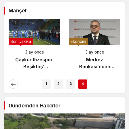
Manşet
Gündem
Son Dakika
3 ay önce
3 ay önce
Yunanistan’da
Çaykur Rizespor,
Zeybek Tartışması
Beşiktaş’ı
Alevlendi!
Ağırlıyor!
1
2
3
4
Gündemden Haberler