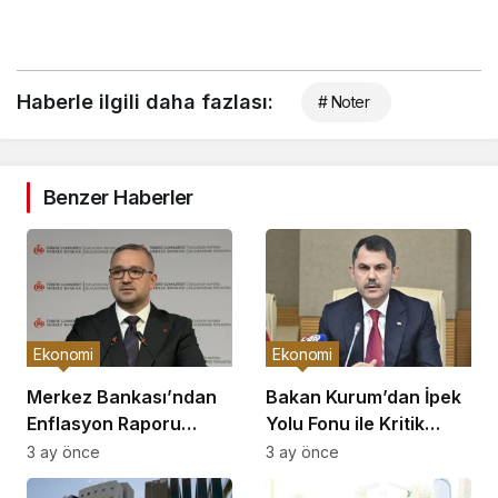
Haberle ilgili daha fazlası:
# Noter
Benzer Haberler
Ekonomi
Ekonomi
Merkez Bankası’ndan
Bakan Kurum’dan İpek
Enflasyon Raporu
Yolu Fonu ile Kritik
Açıklaması
Görüşme
3 ay önce
3 ay önce