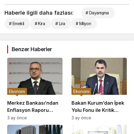
Haberle ilgili daha fazlası:
# Dayanışma
# Emekli
# Kira
# Lira
# Milyon
Benzer Haberler
Ekonomi
Ekonomi
Merkez Bankası’ndan
Bakan Kurum’dan İpek
Enflasyon Raporu
Yolu Fonu ile Kritik
Açıklaması
Görüşme
3 ay önce
3 ay önce