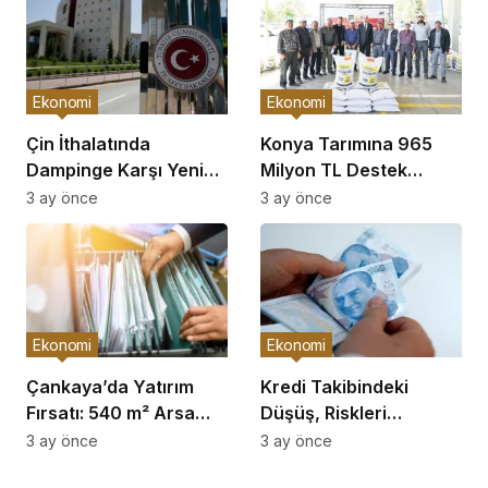
Ekonomi
Ekonomi
Çin İthalatında
Konya Tarımına 965
Dampinge Karşı Yeni
Milyon TL Destek
Önlemler!
Açıklaması
3 ay önce
3 ay önce
Ekonomi
Ekonomi
Çankaya’da Yatırım
Kredi Takibindeki
Fırsatı: 540 m² Arsa
Düşüş, Riskleri
Satışı
Artırıyor!
3 ay önce
3 ay önce