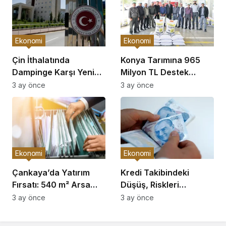
Ekonomi
Ekonomi
Çin İthalatında
Konya Tarımına 965
Dampinge Karşı Yeni
Milyon TL Destek
Önlemler!
Açıklaması
3 ay önce
3 ay önce
Ekonomi
Ekonomi
Çankaya’da Yatırım
Kredi Takibindeki
Fırsatı: 540 m² Arsa
Düşüş, Riskleri
Satışı
Artırıyor!
3 ay önce
3 ay önce