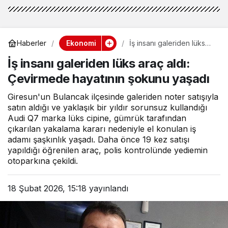
Ekonomi
Haberler
İş insanı galeriden lüks
araç aldı: Çevirmede
İş insanı galeriden lüks araç aldı:
hayatının şokunu yaşadı
Çevirmede hayatının şokunu yaşadı
Giresun'un Bulancak ilçesinde galeriden noter satışıyla
satın aldığı ve yaklaşık bir yıldır sorunsuz kullandığı
Audi Q7 marka lüks cipine, gümrük tarafından
çıkarılan yakalama kararı nedeniyle el konulan iş
adamı şaşkınlık yaşadı. Daha önce 19 kez satışı
yapıldığı öğrenilen araç, polis kontrolünde yediemin
otoparkına çekildi.
18 Şubat 2026, 15:18
yayınlandı