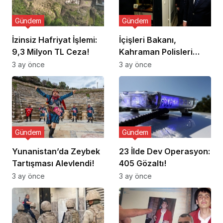
Gündem
Gündem
İzinsiz Hafriyat İşlemi:
İçişleri Bakanı,
9,3 Milyon TL Ceza!
Kahraman Polisleri
Ziyaret Etti
3 ay önce
3 ay önce
Gündem
Gündem
Yunanistan’da Zeybek
23 İlde Dev Operasyon:
Tartışması Alevlendi!
405 Gözaltı!
3 ay önce
3 ay önce