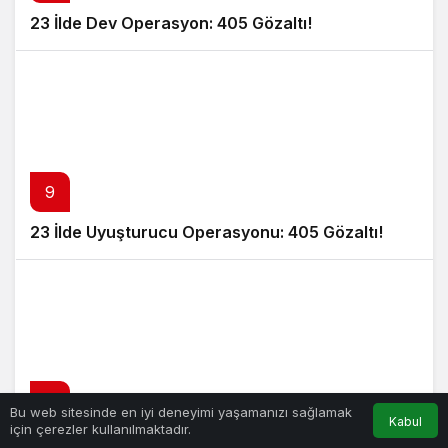
23 İlde Dev Operasyon: 405 Gözaltı!
9
23 İlde Uyuşturucu Operasyonu: 405 Gözaltı!
10
Bu web sitesinde en iyi deneyimi yaşamanızı sağlamak
Kabul
için çerezler kullanılmaktadır.
19 Yıldır Kayıp Denizci İçin 100 Bin Dolar Ödül!