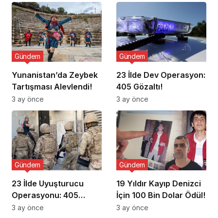
Gündem
Gündem
Yunanistan’da Zeybek
23 İlde Dev Operasyon:
Tartışması Alevlendi!
405 Gözaltı!
3 ay önce
3 ay önce
Gündem
Gündem
23 İlde Uyuşturucu
19 Yıldır Kayıp Denizci
Operasyonu: 405
İçin 100 Bin Dolar Ödül!
Gözaltı!
3 ay önce
3 ay önce