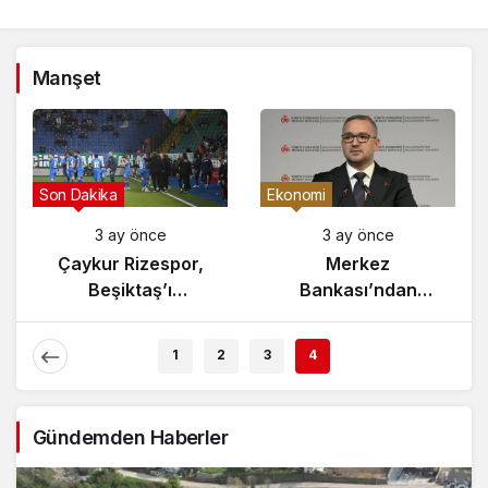
Manşet
Gündem
Son Dakika
3 ay önce
3 ay önce
Yunanistan’da
Çaykur Rizespor,
Zeybek Tartışması
Beşiktaş’ı
Alevlendi!
Ağırlıyor!
1
2
3
4
Gündemden Haberler