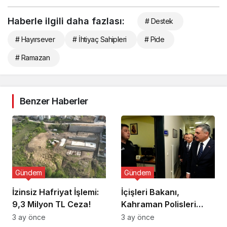
Haberle ilgili daha fazlası:
# Destek
# Hayırsever
# İhtiyaç Sahipleri
# Pide
# Ramazan
Benzer Haberler
Gündem
Gündem
İzinsiz Hafriyat İşlemi:
İçişleri Bakanı,
9,3 Milyon TL Ceza!
Kahraman Polisleri
Ziyaret Etti
3 ay önce
3 ay önce