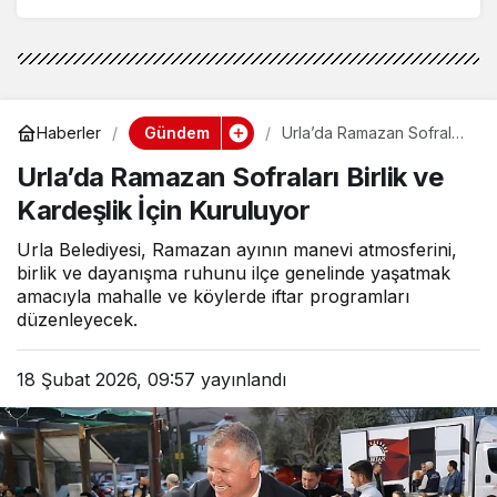
Gündem
Haberler
Urla’da Ramazan Sofraları
Birlik ve Kardeşlik İçin
Urla’da Ramazan Sofraları Birlik ve
Kuruluyor
Kardeşlik İçin Kuruluyor
Urla Belediyesi, Ramazan ayının manevi atmosferini,
birlik ve dayanışma ruhunu ilçe genelinde yaşatmak
amacıyla mahalle ve köylerde iftar programları
düzenleyecek.
18 Şubat 2026, 09:57
yayınlandı