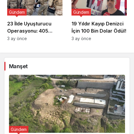
Gündem
Gündem
23 İlde Uyuşturucu
19 Yıldır Kayıp Denizci
Operasyonu: 405
İçin 100 Bin Dolar Ödül!
Gözaltı!
3 ay önce
3 ay önce
Manşet
Gündem