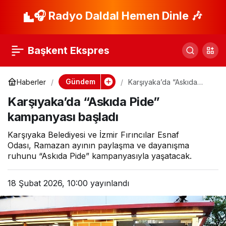
Urla’da Ramazan
🎧 Radyo Daldal Hemen Dinle 🎶
Paylaş
Sofraları Birlik ve
Başkent Ekspres
Kardeşlik İçin
Gündem
Haberler
Karşıyaka’da “Askıda
Pide” kampanyası başladı
Kuruluyor
Karşıyaka’da “Askıda Pide”
kampanyası başladı
Karşıyaka Belediyesi ve İzmir Fırıncılar Esnaf
Odası, Ramazan ayının paylaşma ve dayanışma
ruhunu “Askıda Pide” kampanyasıyla yaşatacak.
18 Şubat 2026, 10:00
yayınlandı