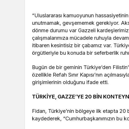
“Uluslararası kamuoyunun hassasiyetinin 
unutmamak, gevşememek gerekiyor. Aksi ta
dönme durumu var Gazzeli kardeşlerimiz a
çalışmalarımıza mücadele ruhuyla devam 
itibaren kesintisiz bir çabamız var. Türkiy
örgütleriyle bu konuda bir seferberlik ruh
Bugün de bir geminin Türkiye’den Filisti
özellikle Refah Sınır Kapısı’nın açılması
girişimlerinin olduğunu ifade etti.
TÜRKİYE, GAZZE’YE 20 BİN KONTE
Fidan, Türkiye’nin bölgeye ilk etapta 2
kaydederek, “Cumhurbaşkanımızın bu kon