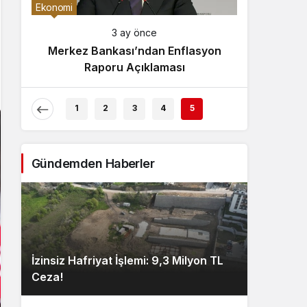
Gece Modu
Ekonomi
Gece modunu seçin.
3 ay önce
Merkez Bankası’ndan Enflasyon
Sistem Modu
Raporu Açıklaması
Sistem modunu seçin.
1
2
3
4
5
Gündemden Haberler
İzinsiz Hafriyat İşlemi: 9,3 Milyon TL
Ceza!