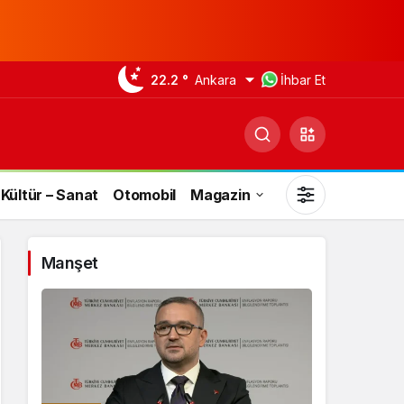
22.2 °
Ankara
İhbar Et
Kültür – Sanat
Otomobil
Magazin
Manşet
Gündüz Modu
Gündüz modunu seçin.