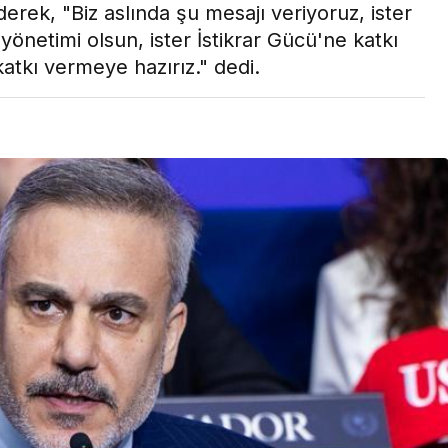
derek, "Biz aslında şu mesajı veriyoruz, ister
Son Dakika
yönetimi olsun, ister İstikrar Gücü'ne katkı
nce
3 ay önce
atkı vermeye hazırız." dedi.
bek Tartışması
Çaykur Rizespor, Beşiktaş’ı
di!
Ağırlıyor!