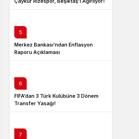
Çaykur Rizespor, Beşiktaş’ı Ağırlıyor!
5
Merkez Bankası’ndan Enflasyon
Raporu Açıklaması
6
FIFA’dan 3 Türk Kulübüne 3 Dönem
Transfer Yasağı!
7