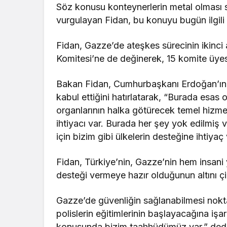
Söz konusu konteynerlerin metal olması s
vurgulayan Fidan, bu konuyu bugün ilgili m
Fidan, Gazze’de ateşkes sürecinin ikinci
Komitesi’ne de değinerek, 15 komite üyesi
Bakan Fidan, Cumhurbaşkanı Erdoğan’ın 
kabul ettiğini hatırlatarak, “Burada esa
organlarının halka götürecek temel hizme
ihtiyacı var. Burada her şey yok edilmiş
için bizim gibi ülkelerin desteğine ihtiya
Fidan, Türkiye’nin, Gazze’nin hem insani 
desteği vermeye hazır olduğunun altını çi
Gazze’de güvenliğin sağlanabilmesi nokta
polislerin eğitimlerinin başlayacağına iş
konusunda bizim taahhüdümüz var.” dedi