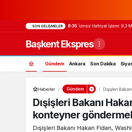
8:35
İzinsiz Hafriyat İşlemi: 9,3
SON GELIŞMELER
Başkent Ekspres
Gündem
Ankara
Son Dakika
Siya
Gündem
Haberler
Dışişleri Baka
Dışişleri Bakanı Haka
konteyner göndermek
Dışişleri Bakanı Hakan Fidan, Washi