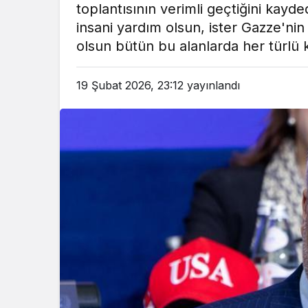
toplantısının verimli geçtiğini kayde
em
Gündem
insani yardım olsun, ister Gazze'nin 
3 ay önce
3 ay ö
olsun bütün bu alanlarda her türlü k
leri Bakanı, Kahraman Polisleri
Yunanistan’da Zey
Ziyaret Etti
Alevlen
19 Şubat 2026, 23:12
yayınlandı