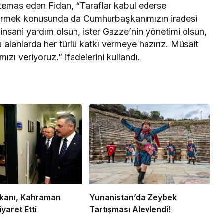
temas eden Fidan, “Taraflar kabul ederse
ndermek konusunda da Cumhurbaşkanımızın iradesi
r insani yardım olsun, ister Gazze’nin yönetimi olsun,
u alanlarda her türlü katkı vermeye hazırız. Müsait
zı veriyoruz.” ifadelerini kullandı.
Bakanı, Kahraman
Yunanistan’da Zeybek
iyaret Etti
Tartışması Alevlendi!