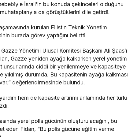
ebebiyle İsrail’in bu konuda çekinceleri olduğunu
uhataplarıyla da görüştüklerini dile getirdi.
 aşamasında kurulan Filistin Teknik Yönetim
nin burada görev yaptığını belirtti.
Gazze Yönetimi Ulusal Komitesi Başkanı Ali Şaas’ı
s olan, Gazze yeniden ayağa kalkarken yerel yönetim
t unsurlarında ciddi bir yenilenmeye ve kapasiteye
 ve yıkılmış durumda. Bu kapasitenin ayağa kalkması
ç var.” değerlendirmesinde bulundu.
yardım hem de kapasite artırımı anlamında her türlü
zdi.
sında yerel polis gücünün oluşturulacağını, bu
aret eden Fidan, “Bu polis gücüne eğitim verme
.