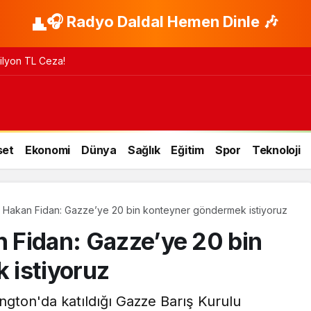
🎧 Radyo Daldal Hemen Dinle 🎶
 Milyon TL Ceza!
set
Ekonomi
Dünya
Sağlık
Eğitim
Spor
Teknoloji
nı Hakan Fidan: Gazze’ye 20 bin konteyner göndermek istiyoruz
n Fidan: Gazze’ye 20 bin
 istiyoruz
ngton'da katıldığı Gazze Barış Kurulu