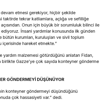
devam etmesi gerekiyor, hiçbir şekilde
ktirde tekrar katliamlara, açlığa ve sefilliğe
çısından. Onun için büyük bir sorumluluk bilinci ile
ediyoruz. İnsani yardımlar konusunda ilk günden
e bütün kurumları, kuruluşları ve sivil toplum
u içerisinde hareket etmekte.”
n’e yardım malzemesi götürdüğünü anlatan Fidan,
yla birlikte Gazze’ye çok sayıda konteyner gönderme
YNER GÖNDERMEYİ DÜŞÜNÜYOR
0 bin konteyner göndermeyi düşündüğünü
uda çok hassasiyeti var.” dedi.