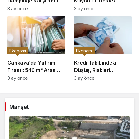
Dampinge Karşı Yeni
Milyon TL Destek
Önlemler!
Açıklaması
3 ay önce
3 ay önce
Ekonomi
Ekonomi
Çankaya’da Yatırım
Kredi Takibindeki
Fırsatı: 540 m² Arsa
Düşüş, Riskleri
Satışı
Artırıyor!
3 ay önce
3 ay önce
Manşet