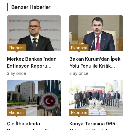
Benzer Haberler
Ekonomi
Ekonomi
Merkez Bankası’ndan
Bakan Kurum’dan İpek
Enflasyon Raporu
Yolu Fonu ile Kritik
Açıklaması
Görüşme
3 ay önce
3 ay önce
Ekonomi
Ekonomi
Çin İthalatında
Konya Tarımına 965