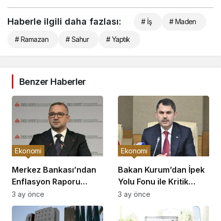
Haberle ilgili daha fazlası:
# İş
# Maden
# Ramazan
# Sahur
# Yaptık
Benzer Haberler
Ekonomi
Ekonomi
Merkez Bankası’ndan
Bakan Kurum’dan İpek
Enflasyon Raporu
Yolu Fonu ile Kritik
Açıklaması
Görüşme
3 ay önce
3 ay önce