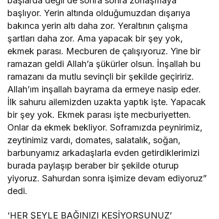
başlarda değil de sonra sonra zorlaşmaya
başlıyor. Yerin altında olduğumuzdan dışarıya
bakınca yerin altı daha zor. Yeraltının çalışma
şartları daha zor. Ama yapacak bir şey yok,
ekmek parası. Mecburen de çalışıyoruz. Yine bir
ramazan geldi Allah’a şükürler olsun. İnşallah bu
ramazanı da mutlu sevinçli bir şekilde geçiririz.
Allah’ım inşallah bayrama da ermeye nasip eder.
İlk sahuru ailemizden uzakta yaptık işte. Yapacak
bir şey yok. Ekmek parası işte mecburiyetten.
Onlar da ekmek bekliyor. Soframızda peynirimiz,
zeytinimiz vardı, domates, salatalık, soğan,
barbunyamız arkadaşlarla evden getirdiklerimizi
burada paylaşıp beraber bir şekilde oturup
yiyoruz. Sahurdan sonra işimize devam ediyoruz”
dedi.
‘HER ŞEYLE BAĞINIZI KESİYORSUNUZ’