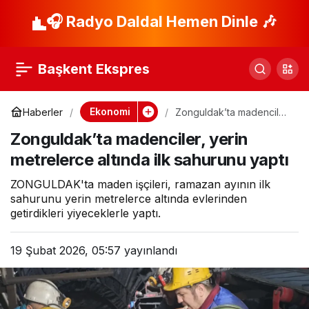
İkinci elde bayram
🎧 Radyo Daldal Hemen Dinle 🎶
Paylaş
öncesi dengeler
Başkent Ekspres
değişti: İşte en çok
Ekonomi
Haberler
Zonguldak’ta madenciler,
yerin metrelerce altında
prim yapan modeller
Zonguldak’ta madenciler, yerin
ilk sahurunu yaptı
metrelerce altında ilk sahurunu yaptı
ZONGULDAK'ta maden işçileri, ramazan ayının ilk
sahurunu yerin metrelerce altında evlerinden
getirdikleri yiyeceklerle yaptı.
19 Şubat 2026, 05:57
yayınlandı