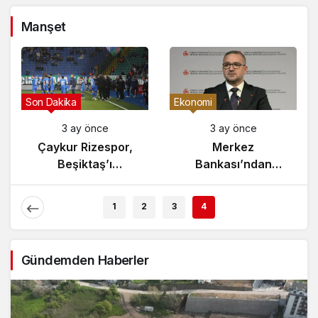
Manşet
Gündem
Son Dakika
3 ay önce
3 ay önce
Yunanistan’da
Çaykur Rizespor,
Zeybek Tartışması
Beşiktaş’ı
Alevlendi!
Ağırlıyor!
1
2
3
4
Gündemden Haberler