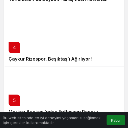
4
Çaykur Rizespor, Beşiktaş’ı Ağırlıyor!
5
Merkez Bankası’ndan Enflasyon Raporu
Bu web sitesinde en iyi deneyimi yaşamanızı sağlamak
Açıklaması
Kabul
için çerezler kullanılmaktadır.