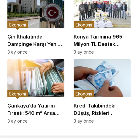
Ekonomi
Ekonomi
Çin İthalatında
Konya Tarımına 965
Dampinge Karşı Yeni
Milyon TL Destek
Önlemler!
Açıklaması
3 ay önce
3 ay önce
Ekonomi
Ekonomi
Çankaya’da Yatırım
Kredi Takibindeki
Fırsatı: 540 m² Arsa
Düşüş, Riskleri
Satışı
Artırıyor!
3 ay önce
3 ay önce