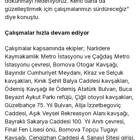
dokunmayı hedefliyoruz. Kenti daha da
güzelleştirmek için çalışmalarımızı sürdüreceğiz”
diye konuştu.
Çalışmalar hızla devam ediyor
Çalışmalar kapsamında ekipler; Narlıdere
Kaymakamlık Metro İstasyonu ve Çağdaş Metro
İstasyonu çevresi, Bornova Otogar Kavşağı,
Bayındır Cumhuriyet Meydanı, Kiraz ve Selçuk
kavşakları, Kınık Şehit Balya Caddesi kavşakları,
Ödemiş Kavşağı ile Ödemiş Atatürk Bulvarı, Buca
Beyazıt Aykut Parkı refüjü, Çiğli otoyol kavşakları,
Güzelbahçe 75. Yıl Bulvarı, Alija İzzetbegoviç
Caddesi, Aşık Veysel Rekreasyon Alanı kavşağı,
Bayraklı Sakarya Caddesi 100. Yıl Anıtı çevresi,
Final Fen Lisesi önü, Bornova Topçu Tugayı
Kavşağı, Cengizhan Caddesi 4. Sanayi Sitesi girişi,