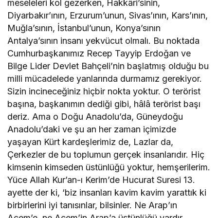
meseleleri kol gezerken, Hakkâri’sinin,
Diyarbakır’ının, Erzurum’unun, Sivas’ının, Kars’ının,
Muğla’sının, İstanbul’unun, Konya’sının
Antalya’sının insanı yekvücut olmalı. Bu noktada
Cumhurbaşkanımız Recep Tayyip Erdoğan ve
Bilge Lider Devlet Bahçeli’nin başlatmış olduğu bu
milli mücadelede yanlarında durmamız gerekiyor.
Sizin incineceğiniz hiçbir nokta yoktur. O terörist
başına, başkanımın dediği gibi, hâlâ terörist başı
deriz. Ama o Doğu Anadolu’da, Güneydoğu
Anadolu’daki ve şu an her zaman içimizde
yaşayan Kürt kardeşlerimiz de, Lazlar da,
Çerkezler de bu toplumun gerçek insanlarıdır. Hiç
kimsenin kimseden üstünlüğü yoktur, hemşerilerim.
Yüce Allah Kur’an-ı Kerim’de Hucurat Suresi 13.
ayette der ki, ‘biz insanları kavim kavim yarattık ki
birbirlerini iyi tanısınlar, bilsinler. Ne Arap’ın
Acem’e, ne Acem’in Arap’a üstünlüğü vardır.