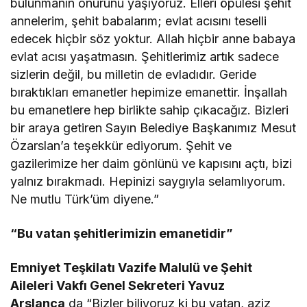
bulunmanın onurunu yaşıyoruz. Elleri öpülesi şehit
annelerim, şehit babalarım; evlat acısını teselli
edecek hiçbir söz yoktur. Allah hiçbir anne babaya
evlat acısı yaşatmasın. Şehitlerimiz artık sadece
sizlerin değil, bu milletin de evladıdır. Geride
bıraktıkları emanetler hepimize emanettir. İnşallah
bu emanetlere hep birlikte sahip çıkacağız. Bizleri
bir araya getiren Sayın Belediye Başkanımız Mesut
Özarslan’a teşekkür ediyorum. Şehit ve
gazilerimize her daim gönlünü ve kapısını açtı, bizi
yalnız bırakmadı. Hepinizi saygıyla selamlıyorum.
Ne mutlu Türk’üm diyene.”
“Bu vatan şehitlerimizin emanetidir”
Emniyet Teşkilatı Vazife Malulü ve Şehit
Aileleri Vakfı Genel Sekreteri Yavuz
Arslanca
da “Bizler biliyoruz ki bu vatan, aziz