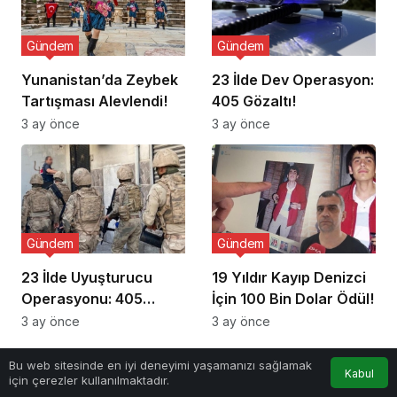
Gündem
Gündem
Yunanistan’da Zeybek
23 İlde Dev Operasyon:
Tartışması Alevlendi!
405 Gözaltı!
3 ay önce
3 ay önce
Gündem
Gündem
23 İlde Uyuşturucu
19 Yıldır Kayıp Denizci
Operasyonu: 405
İçin 100 Bin Dolar Ödül!
Gözaltı!
3 ay önce
3 ay önce
Bu web sitesinde en iyi deneyimi yaşamanızı sağlamak
Kabul
için çerezler kullanılmaktadır.