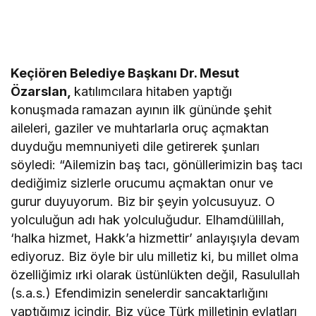
Keçiören Belediye Başkanı Dr. Mesut
Özarslan,
katılımcılara hitaben yaptığı
konuşmada
ramazan ayının ilk gününde şehit
aileleri, gaziler ve muhtarlarla oruç açmaktan
duyduğu memnuniyeti dile getirerek şunları
söyledi: “Ailemizin baş tacı, gönüllerimizin baş tacı
dediğimiz sizlerle orucumu açmaktan onur ve
gurur duyuyorum. Biz bir şeyin yolcusuyuz. O
yolculuğun adı hak yolculuğudur. Elhamdülillah,
‘halka hizmet, Hakk’a hizmettir’ anlayışıyla devam
ediyoruz. Biz öyle bir ulu milletiz ki, bu millet olma
özelliğimiz ırki olarak üstünlükten değil, Rasulullah
(s.a.s.) Efendimizin senelerdir sancaktarlığını
yaptığımız içindir. Biz yüce Türk milletinin evlatları