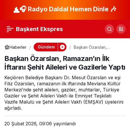
Kavşaklar sanat
🎧 Radyo Daldal Hemen Dinle 🎶
Paylaş
eserine dönüşüyor
Başkent Ekspres
Gündem
Haberler
Başkan Özarslan,
Ramazan’ın İlk İftarını
Başkan Özarslan, Ramazan’ın İlk
Şehit Aileleri ve Gazilerle
Yaptı
İftarını Şehit Aileleri ve Gazilerle Yaptı
Keçiören Belediye Başkanı Dr. Mesut Özarslan ve eşi
Filiz Özarslan, ramazanın ilk iftarında Mevlana Kültür
Merkezi’nde şehit aileleri, gaziler, muhtarlar, Türkiye
Gaziler ve Şehit Aileleri Vakfı ile Emniyet Teşkilatı
Vazife Malulü ve Şehit Aileleri Vakfı (EMŞAV) üyelerini
ağırladı.
20 Şubat 2026, 09:06
yayınlandı