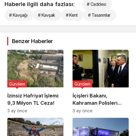
Haberle ilgili daha fazlası:
# Caddesi
# Kavşağı
# Kavşak
# Kent
# Tasarımlar
Benzer Haberler
Gündem
Gündem
İzinsiz Hafriyat İşlemi:
İçişleri Bakanı,
9,3 Milyon TL Ceza!
Kahraman Polisleri
Ziyaret Etti
3 ay önce
3 ay önce