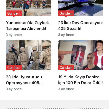
Gündem
Gündem
Yunanistan’da Zeybek
23 İlde Dev Operasyon:
Tartışması Alevlendi!
405 Gözaltı!
3 ay önce
3 ay önce
Gündem
Gündem
23 İlde Uyuşturucu
19 Yıldır Kayıp Denizci
Operasyonu: 405
İçin 100 Bin Dolar Ödül!
Gözaltı!
3 ay önce
3 ay önce