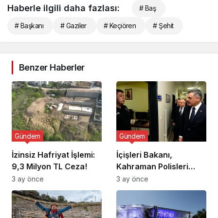
Haberle ilgili daha fazlası:
# Baş
# Başkanı
# Gaziler
# Keçiören
# Şehit
Benzer Haberler
Gündem
Gündem
İzinsiz Hafriyat İşlemi:
İçişleri Bakanı,
9,3 Milyon TL Ceza!
Kahraman Polisleri
Ziyaret Etti
3 ay önce
3 ay önce