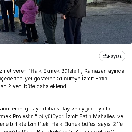
Paylaş
hizmet veren “Halk Ekmek Büfeleri”, Ramazan ayında
ilçede faaliyet gösteren 51 büfeye İzmit Fatih
lan 2 yeni büfe daha eklendi.
arın temel gıdaya daha kolay ve uygun fiyatla
mek Projesi’ni” büyütüyor. İzmit Fatih Mahallesi ve
rle birlikte İzmit’teki Halk Ekmek büfesi sayısı 21’e
rtepe’de 6’şar, Başiskele’de 5, Karamürsel’de 2,