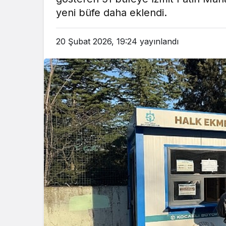
em
Gündem
yeni büfe daha eklendi.
3 ay önce
3 ay ö
leri Bakanı, Kahraman Polisleri
Yunanistan’da Zey
20 Şubat 2026, 19:24
yayınlandı
Ziyaret Etti
Alevlen