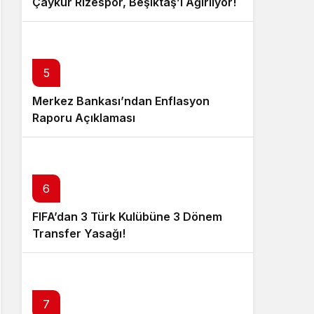
Çaykur Rizespor, Beşiktaş’ı Ağırlıyor!
5
Merkez Bankası’ndan Enflasyon
Raporu Açıklaması
6
FIFA’dan 3 Türk Kulübüne 3 Dönem
Transfer Yasağı!
7