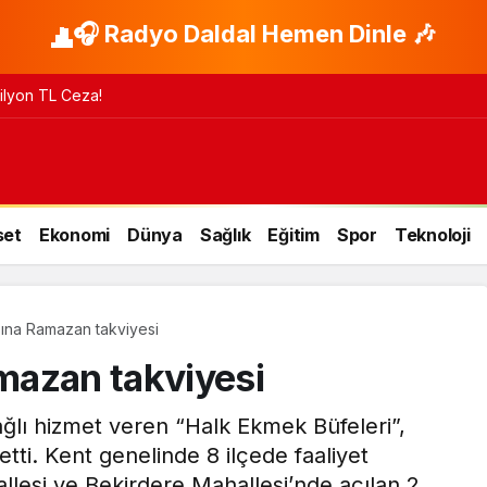
🎧 Radyo Daldal Hemen Dinle 🎶
 Milyon TL Ceza!
set
Ekonomi
Dünya
Sağlık
Eğitim
Spor
Teknoloji
ına Ramazan takviyesi
mazan takviyesi
ğlı hizmet veren “Halk Ekmek Büfeleri”,
tti. Kent genelinde 8 ilçede faaliyet
llesi ve Bekirdere Mahallesi’nde açılan 2