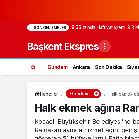
8:35
İzinsiz Hafriyat İşlemi: 9,3
SON GELIŞMELER
Başkent Ekspres
Gündem
Ankara
Son Dakika
Siya
Gündem
Haberler
Halk ekmek ağ
Halk ekmek ağına Ra
Kocaeli Büyükşehir Belediyesi’ne ba
Ramazan ayında hizmet ağını genişle
gösteren 51 büfeye İzmit Fatih Maha