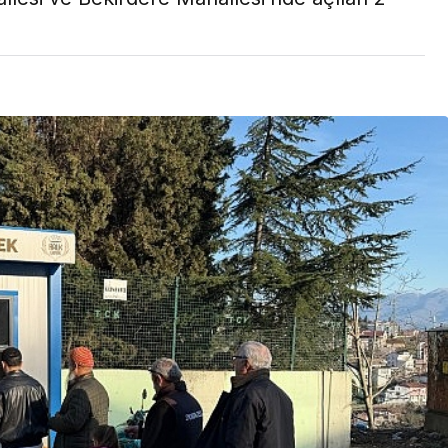
Son Dakika
nce
3 ay önce
bek Tartışması
Çaykur Rizespor, Beşiktaş’ı
di!
Ağırlıyor!