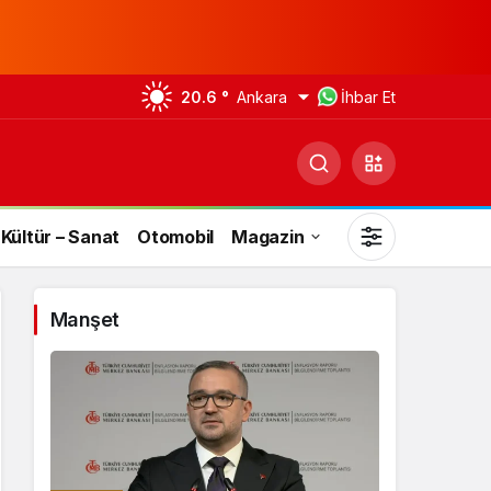
20.6 °
Ankara
İhbar Et
Kültür – Sanat
Otomobil
Magazin
Manşet
Gündüz Modu
Gündüz modunu seçin.