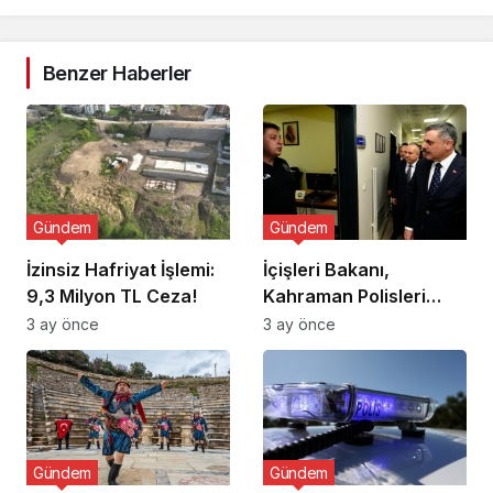
Benzer Haberler
Gündem
Gündem
İzinsiz Hafriyat İşlemi:
İçişleri Bakanı,
9,3 Milyon TL Ceza!
Kahraman Polisleri
Ziyaret Etti
3 ay önce
3 ay önce
Gündem
Gündem