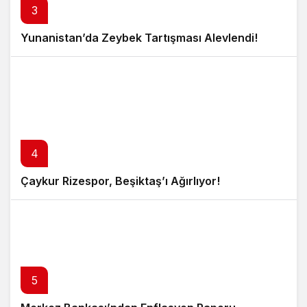
3
Yunanistan’da Zeybek Tartışması Alevlendi!
4
Çaykur Rizespor, Beşiktaş’ı Ağırlıyor!
5