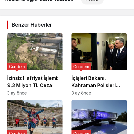
Benzer Haberler
Gündem
Gündem
İzinsiz Hafriyat İşlemi:
İçişleri Bakanı,
9,3 Milyon TL Ceza!
Kahraman Polisleri
Ziyaret Etti
3 ay önce
3 ay önce
Gündem
Gündem