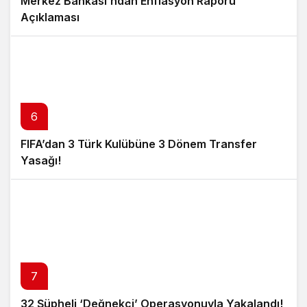
Merkez Bankası’ndan Enflasyon Raporu
Açıklaması
6
FIFA’dan 3 Türk Kulübüne 3 Dönem Transfer
Yasağı!
7
32 Şüpheli ‘Değnekçi’ Operasyonuyla Yakalandı!