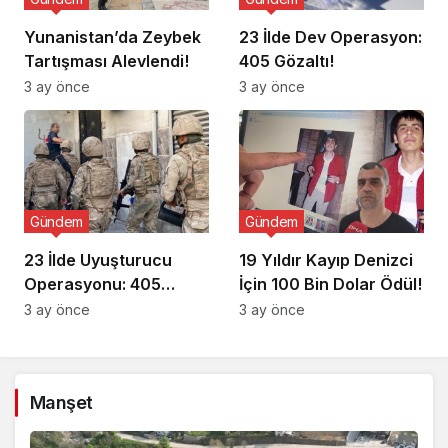
Yunanistan’da Zeybek
23 İlde Dev Operasyon:
Tartışması Alevlendi!
405 Gözaltı!
3 ay önce
3 ay önce
Gündem
Gündem
23 İlde Uyuşturucu
19 Yıldır Kayıp Denizci
Operasyonu: 405
İçin 100 Bin Dolar Ödül!
Gözaltı!
3 ay önce
3 ay önce
Manşet