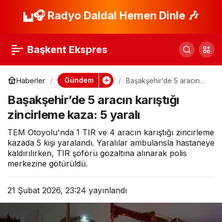
AFAD ve STK’lar İftar
🎧 Radyo Daldal Hemen Dinle 🎶
Paylaş
Programında Buluştu
Başkent Ekspres
Gündem
Haberler
Başakşehir’de 5 aracın
karıştığı zincirleme kaza:
Başakşehir’de 5 aracın karıştığı
5 yaralı
zincirleme kaza: 5 yaralı
TEM Otoyolu'nda 1 TIR ve 4 aracın karıştığı zincirleme
kazada 5 kişi yaralandı. Yaralılar ambulansla hastaneye
kaldırılırken, TIR şoförü gözaltına alınarak polis
merkezine götürüldü.
21 Şubat 2026, 23:24
yayınlandı