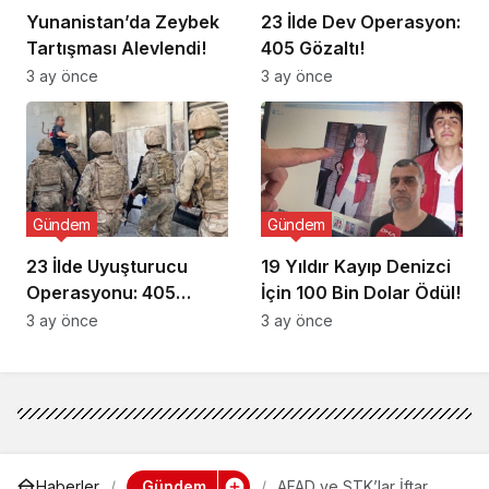
Yunanistan’da Zeybek
23 İlde Dev Operasyon:
Tartışması Alevlendi!
405 Gözaltı!
3 ay önce
3 ay önce
Gündem
Gündem
23 İlde Uyuşturucu
19 Yıldır Kayıp Denizci
Operasyonu: 405
İçin 100 Bin Dolar Ödül!
Gözaltı!
3 ay önce
3 ay önce
Gündem
Haberler
AFAD ve STK’lar İftar