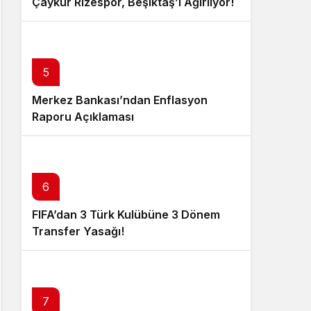
Çaykur Rizespor, Beşiktaş’ı Ağırlıyor!
5
Merkez Bankası’ndan Enflasyon
Raporu Açıklaması
6
FIFA’dan 3 Türk Kulübüne 3 Dönem
Transfer Yasağı!
7