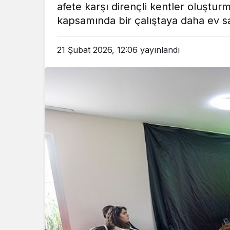
afete karşı dirençli kentler oluştu
em
Gündem
kapsamında bir çalıştaya daha ev sah
3 ay önce
3 ay ö
leri Bakanı, Kahraman Polisleri
Yunanistan’da Zey
21 Şubat 2026, 12:06
yayınlandı
Ziyaret Etti
Alevlen