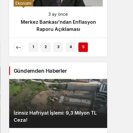
Gece Modu
Ekonomi
Gece modunu seçin.
3 ay önce
Merkez Bankası’ndan Enflasyon
Sistem Modu
Raporu Açıklaması
Sistem modunu seçin.
1
2
3
4
5
Gündemden Haberler
İzinsiz Hafriyat İşlemi: 9,3 Milyon TL
Ceza!