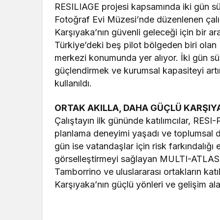
RESILIAGE projesi kapsamında iki gün sür
Fotoğraf Evi Müzesi’nde düzenlenen çalış
Karşıyaka’nın güvenli geleceği için bir a
Türkiye’deki beş pilot bölgeden biri olan 
merkezi konumunda yer alıyor. İki gün süre
güçlendirmek ve kurumsal kapasiteyi artırm
kullanıldı.
ORTAK AKILLA, DAHA GÜÇLÜ KARŞIY
Çalıştayın ilk gününde katılımcılar, RESI-
planlama deneyimi yaşadı ve toplumsal dir
gün ise vatandaşlar için risk farkındalığı 
görselleştirmeyi sağlayan MULTI-ATLAS dij
Tamborrino ve uluslararası ortakların kat
Karşıyaka’nın güçlü yönleri ve gelişim alan