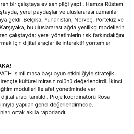
en bir çalıştaya ev sahipliği yaptı. Hamza Rüstem
tayda, yerel paydaşlar ve uluslararası uzmanlar
raya geldi. Belçika, Yunanistan, Norveç, Portekiz ve
Karşıyaka, bu uluslararası ağda yenilikçi modellerin
n çalıştayda; yerel yönetimlerin risk farkındalığını
ak için dijital araçlar ile interaktif yöntemler
AKA!
PATH isimli masa başı oyun etkinliğiyle stratejik
ençte kültürel mirasın rolünü değerlendirdi. İkinci
eğitim modülleri ile afet yönetiminde veri
ital aracı tanıtıldı. Proje koordinatörü Rosa
ılımıyla yapılan genel değerlendirmede,
ları ortak akılla raporlandı.