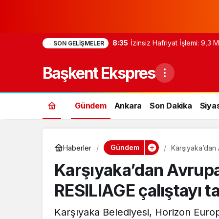
8:35
İzinsiz Hafriyat İşlemi: 9,3
SON GELIŞMELER
Başkent Ekspres
Gündem
Ankara
Son Dakika
Siya
Gündem
Haberler
Karşıyaka’dan 
Karşıyaka’dan Avrupa’
RESILIAGE çalıştayı 
Karşıyaka Belediyesi, Horizon Euro