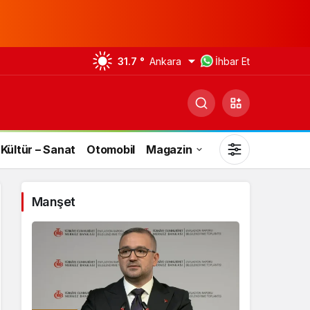
31.7 °
Ankara
İhbar Et
Kültür – Sanat
Otomobil
Magazin
Manşet
Gündüz Modu
Gündüz modunu seçin.