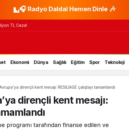
🎧 Radyo Daldal Hemen Dinle 🎶
 Milyon TL Ceza!
set
Ekonomi
Dünya
Sağlık
Eğitim
Spor
Teknoloji
Avrupa’ya dirençli kent mesajı: RESILIAGE çalıştayı tamamlandı
ya dirençli kent mesajı:
tamamlandı
pe programı tarafından finanse edilen ve