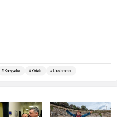
# Karşıyaka
# Ortak
# Uluslararası