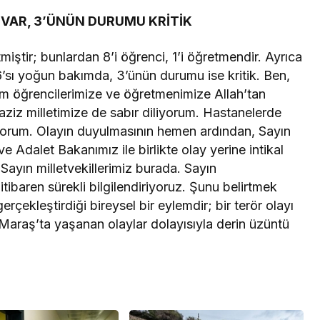
LI VAR, 3’ÜNÜN DURUMU KRİTİK
iştir; bunlardan 8’i öğrenci, 1’i öğretmendir. Ayrıca
6’sı yoğun bakımda, 3’ünün durumu ise kritik. Ben,
üm öğrencilerimize ve öğretmenimize Allah’tan
 aziz milletimize de sabır diliyorum. Hastanelerde
iliyorum. Olayın duyulmasının hemen ardından, Sayın
e Adalet Bakanımız ile birlikte olay yerine intikal
 Sayın milletvekillerimiz burada. Sayın
ibaren sürekli bilgilendiriyoruz. Şunu belirtmek
erçekleştirdiği bireysel bir eylemdir; bir terör olayı
Maraş’ta yaşanan olaylar dolayısıyla derin üzüntü