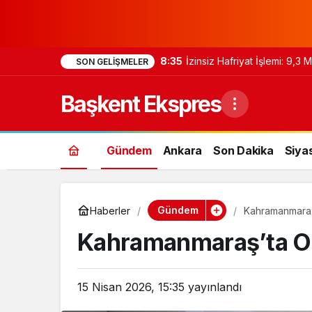
8:35
İzinsiz Hafriyat İşlemi: 9,3
SON GELIŞMELER
Başkent Ekspres
Gündem
Ankara
Son Dakika
Siya
Gündem
Haberler
Kahramanmaraş’t
Kahramanmaraş’ta Okul
15 Nisan 2026, 15:35
yayınlandı