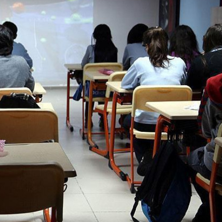
Son Dakika
nce
3 ay önce
bek Tartışması
Çaykur Rizespor, Beşiktaş’ı
di!
Ağırlıyor!