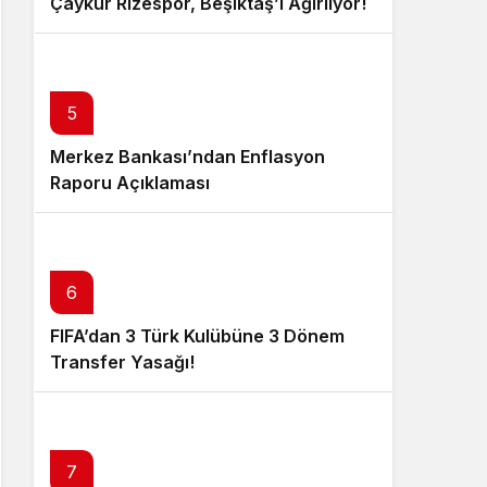
Çaykur Rizespor, Beşiktaş’ı Ağırlıyor!
5
Merkez Bankası’ndan Enflasyon
Raporu Açıklaması
6
FIFA’dan 3 Türk Kulübüne 3 Dönem
Transfer Yasağı!
7