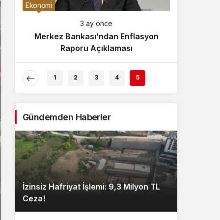
Gece Modu
Ekonomi
Gece modunu seçin.
3 ay önce
Merkez Bankası’ndan Enflasyon
Sistem Modu
Raporu Açıklaması
Sistem modunu seçin.
1
2
3
4
5
Gündemden Haberler
İzinsiz Hafriyat İşlemi: 9,3 Milyon TL
Ceza!