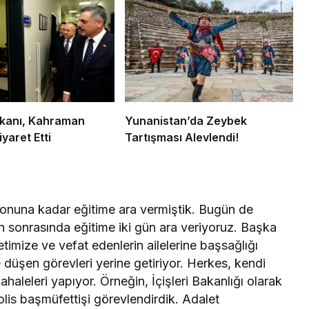
Bakanı, Kahraman
Yunanistan’da Zeybek
iyaret Etti
Tartışması Alevlendi!
sonuna kadar eğitime ara vermiştik. Bugün de
n sonrasında eğitime iki gün ara veriyoruz. Başka
timize ve vefat edenlerin ailelerine başsağlığı
e düşen görevleri yerine getiriyor. Herkes, kendi
aleleri yapıyor. Örneğin, İçişleri Bakanlığı olarak
polis başmüfettişi görevlendirdik. Adalet