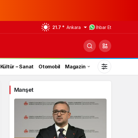
21.7 °
Ankara
İhbar Et
Kültür – Sanat
Otomobil
Magazin
Manşet
Gündüz Modu
Gündüz modunu seçin.