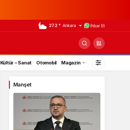
27.2 °
Ankara
İhbar Et
Kültür – Sanat
Otomobil
Magazin
Manşet
Gündüz Modu
Gündüz modunu seçin.