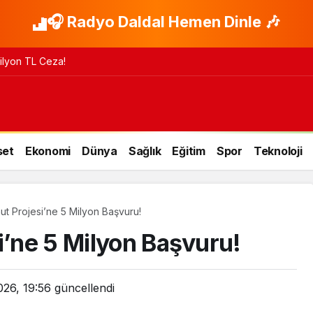
🎧 Radyo Daldal Hemen Dinle 🎶
 Milyon TL Ceza!
set
Ekonomi
Dünya
Sağlık
Eğitim
Spor
Teknoloji
nut Projesi’ne 5 Milyon Başvuru!
i’ne 5 Milyon Başvuru!
026, 19:56
güncellendi