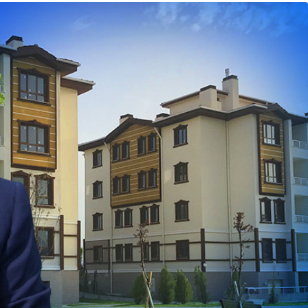
Son Dakika
nce
3 ay önce
bek Tartışması
Çaykur Rizespor, Beşiktaş’ı
di!
Ağırlıyor!