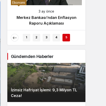
Gece Modu
Ekonomi
Gece modunu seçin.
3 ay önce
Merkez Bankası’ndan Enflasyon
Sistem Modu
Raporu Açıklaması
Sistem modunu seçin.
1
2
3
4
5
Gündemden Haberler
İzinsiz Hafriyat İşlemi: 9,3 Milyon TL
Ceza!