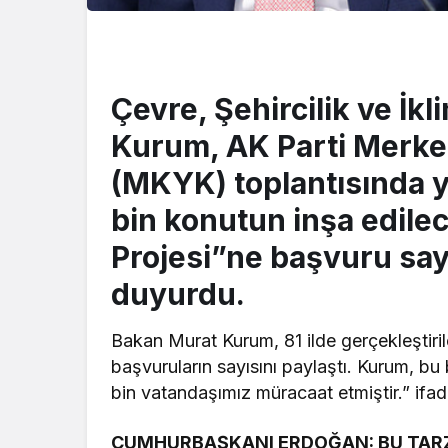
Çevre, Şehircilik ve İk
Kurum, AK Parti Merke
(MKYK) toplantısında y
bin konutun inşa edile
Projesi”ne başvuru sayı
duyurdu.
Bakan Murat Kurum, 81 ilde gerçekleştiril
başvuruların sayısını paylaştı. Kurum, b
bin vatandaşımız müracaat etmiştir.” ifade
CUMHURBAŞKANI ERDOĞAN: BU TARZ 