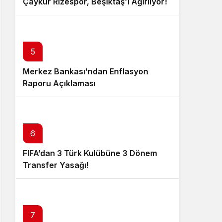
Çaykur Rizespor, Beşiktaş’ı Ağırlıyor!
5
Merkez Bankası’ndan Enflasyon
Raporu Açıklaması
6
FIFA’dan 3 Türk Kulübüne 3 Dönem
Transfer Yasağı!
7