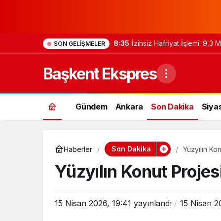
8:35
İzinsiz Hafriyat İşlemi: 9,3
SON GELIŞMELER
Başkent Ekspres
Gündem
Ankara
Son Dakika
Siya
Son Dakika
Haberler
Yüzyılın Ko
Yüzyılın Konut Projes
15 Nisan 2026, 19:41
yayınlandı
15 Nisan 2