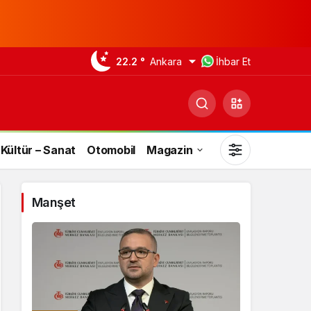
22.2 °
Ankara
İhbar Et
Kültür – Sanat
Otomobil
Magazin
Manşet
Gündüz Modu
Gündüz modunu seçin.