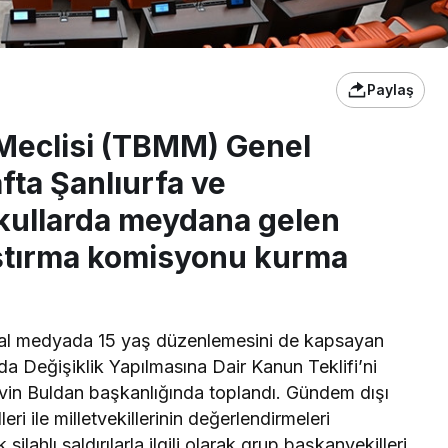
Paylaş
Meclisi (TBMM) Genel
ta Şanlıurfa ve
kullarda meydana gelen
aştırma komisyonu kurma
yal medyada 15 yaş düzenlemesini de kapsayan
 Değişiklik Yapılmasına Dair Kanun Teklifi’ni
vin Buldan başkanlığında toplandı. Gündem dışı
i ile milletvekillerinin değerlendirmeleri
silahlı saldırılarla ilgili olarak grup başkanvekilleri