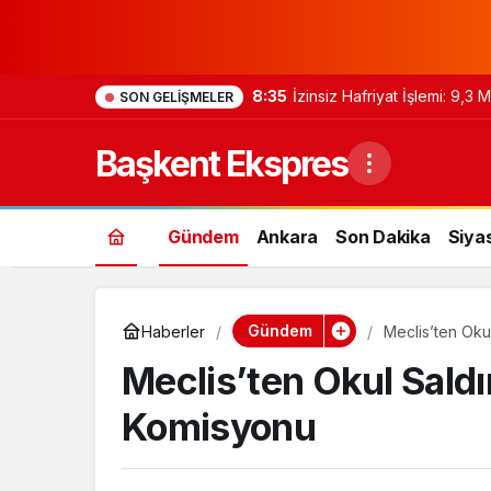
8:35
İzinsiz Hafriyat İşlemi: 9,3
SON GELIŞMELER
Başkent Ekspres
Gündem
Ankara
Son Dakika
Siya
Gündem
Haberler
Meclis’ten Okul
Meclis’ten Okul Saldı
Komisyonu