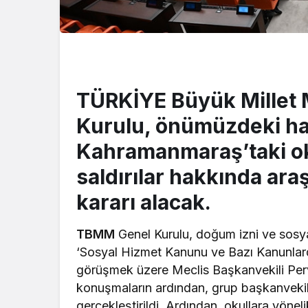
TÜRKİYE Büyük Millet 
Kurulu, önümüzdeki haf
Kahramanmaraş’taki o
saldırılar hakkında ar
kararı alacak.
TBMM
Genel Kurulu, doğum izni ve sos
‘Sosyal Hizmet Kanunu ve Bazı Kanunlarda
görüşmek üzere Meclis Başkanvekili Per
konuşmaların ardından, grup başkanvekiller
gerçekleştirildi. Ardından, okullara yönelik 