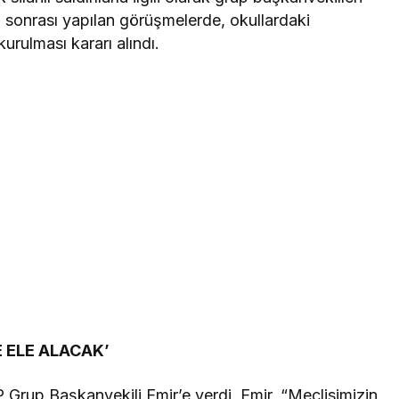
ra sonrası yapılan görüşmelerde, okullardaki
kurulması kararı alındı.
 ELE ALACAK’
 Grup Başkanvekili Emir’e verdi. Emir, “Meclisimizin