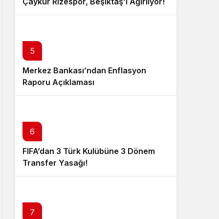
Çaykur Rizespor, Beşiktaş’ı Ağırlıyor!
5
Merkez Bankası’ndan Enflasyon
Raporu Açıklaması
6
FIFA’dan 3 Türk Kulübüne 3 Dönem
Transfer Yasağı!
7