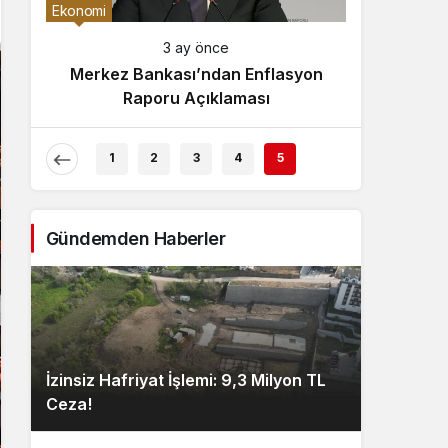
Gece Modu
Ekonomi
Gece modunu seçin.
3 ay önce
Merkez Bankası’ndan Enflasyon
Sistem Modu
Raporu Açıklaması
Sistem modunu seçin.
1
2
3
4
5
Gündemden Haberler
İzinsiz Hafriyat İşlemi: 9,3 Milyon TL
Ceza!