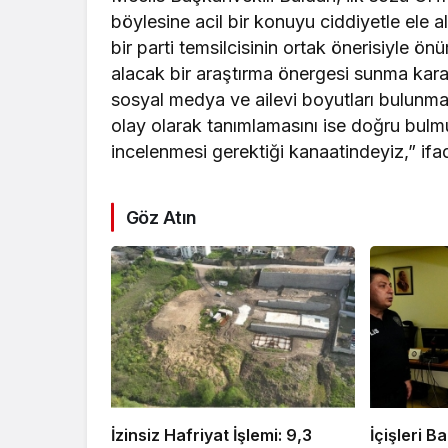
böylesine acil bir konuyu ciddiyetle ele a
bir parti temsilcisinin ortak önerisiyle 
alacak bir araştırma önergesi sunma karar
sosyal medya ve ailevi boyutları bulunmak
olay olarak tanımlamasını ise doğru bul
incelenmesi gerektiği kanaatindeyiz,” ifad
Göz Atın
İzinsiz Hafriyat İşlemi: 9,3
İçişleri 