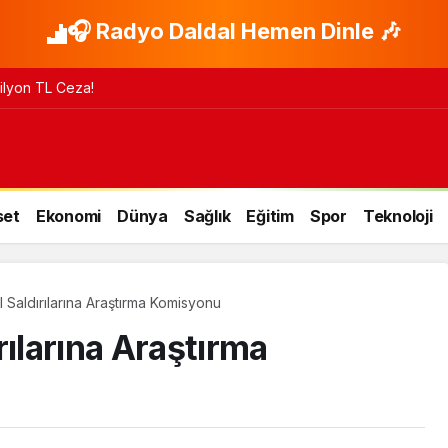
🎧 Radyo Daldal Hemen Dinle 🎶
 Milyon TL Ceza!
set
Ekonomi
Dünya
Sağlık
Eğitim
Spor
Teknoloji
 Saldırılarına Araştırma Komisyonu
rılarına Araştırma