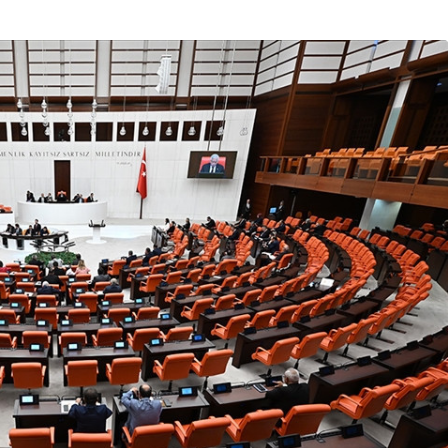
Son Dakika
nce
3 ay önce
bek Tartışması
Çaykur Rizespor, Beşiktaş’ı
di!
Ağırlıyor!