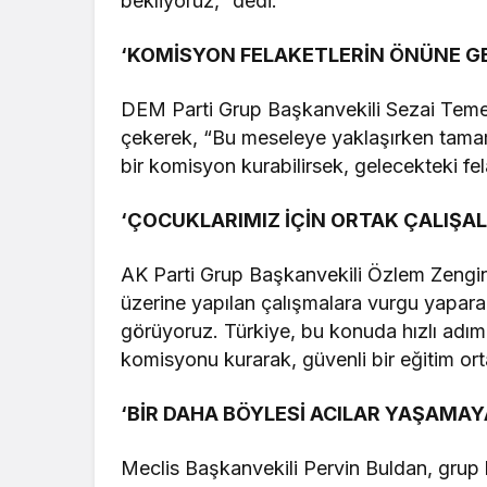
bekliyoruz,” dedi.
‘KOMİSYON FELAKETLERİN ÖNÜNE GE
DEM Parti Grup Başkanvekili Sezai Temell
çekerek, “Bu meseleye yaklaşırken tamam
bir komisyon kurabilirsek, gelecekteki fela
‘ÇOCUKLARIMIZ İÇİN ORTAK ÇALIŞAL
AK Parti Grup Başkanvekili Özlem Zengin
üzerine yapılan çalışmalara vurgu yapar
görüyoruz. Türkiye, bu konuda hızlı adım
komisyonu kurarak, güvenli bir eğitim or
‘BİR DAHA BÖYLESİ ACILAR YAŞAMAY
Meclis Başkanvekili Pervin Buldan, grup b